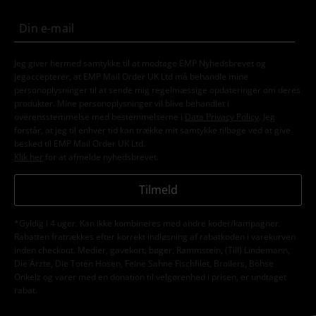
Jeg giver hermed samtykke til at modtage EMP Nyhedsbrevet og
jegaccepterer, at EMP Mail Order UK Ltd må behandle mine
personoplysninger til at sende mig regelmæssige opdateringer om deres
produkter. Mine personoplysninger vil blive behandlet i
overensstemmelse med bestemmelserne i
Data Privacy Policy
. Jeg
forstår, at jeg til enhver tid kan trække mit samtykke tilbage ved at give
besked til EMP Mail Order UK Ltd.
Klik her
for at afmelde nyhedsbrevet.
Tilmeld
*Gyldig i 4 uger. Kan ikke kombineres med andre koder/kampagner.
Rabatten fratrækkes efter korrekt indløsning af rabatkoden i varekurven
inden checkout. Medier, gavekort, bøger, Rammstein, (Till) Lindemann,
Die Ärzte, Die Toten Hosen, Feine Sahne Fischfilet, Broilers, Böhse
Onkelz og varer med en donation til velgørenhed i prisen, er undtaget
rabat.