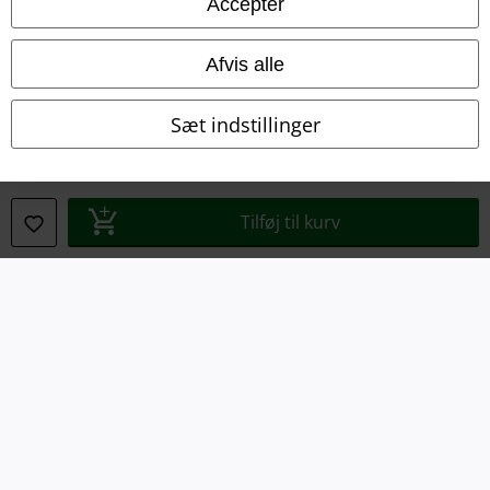
Accepter
Bortskaffelse af affald og miljøbeskyttelse
Overensstemmelseserklæring
Afvis alle
Oplysninger om tilgængelighed
Sæt indstillinger
Cokie indstillinger
Bekræft annullering
Tilføj til kurv
Alle priser er inkl. moms. Oplyst leveringstid er et estimat og ikke
garanteret.
© 1986-2026 E.M.P. Merchandising HGmbH
EMP Webshops
EMP International