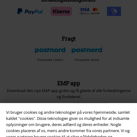
Fragt
Postpakke Collect
Postpakke Home
EMP app
Download den nye EMP app gratis og få glæde af alle forbedringerne
og fordelene!
Vi bruger cookies og andre teknologier på vores hjemmeside, samlet
kaldet "cookies". Disse teknologier giver os mulighed for at indsamle
oplysninger om brugere, deres adfærd og deres enheder. Nogle
cookies placeres af os, mens andre kommer fra vores partnere. Vi og
A Warner Music Group Company
vores partnere bruger cookies til at sikre pålideligheden og