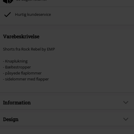
Hurtig kundeservice
Varebeskrivelse
Shorts fra Rock Rebel by EMP
- Knaplukning
- Bæltestropper
- påsyede flaplommer
- sidelommer med flapper
Information
Artikelnr.
469801
Design
Titel
Grey Cargo Shorts with Patches
Produkttype
Shorts