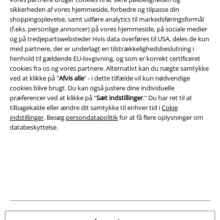
sikkerheden af ​​vores hjemmeside, forbedre og tilpasse din
shoppingoplevelse, samt udføre analytics til markedsføringsformål
(f.eks. personlige annoncer) på vores hjemmeside, på sociale medier
og på tredjepartswebsteder Hvis data overføres til USA, deles de kun
med partnere, der er underlagt en tilstrækkelighedsbeslutning i
henhold til gældende EU-lovgivning, og som er korrekt certificeret
cookies fra os og vores partnere. Alternativt kan du nægte samtykke
ved at klikke på "
Afvis alle
" - i dette tilfælde vil kun nødvendige
cookies blive brugt. Du kan også justere dine individuelle
præferencer ved at klikke på "
Sæt indstillinger
." Du har ret til at
tilbagekalde eller ændre dit samtykke til enhver tid i
Cokie
indstillinger
. Besøg
persondatapolitik
for at få flere oplysninger om
databeskyttelse.
Juridisk
Salgs-, medlems- & leveringsbetingelser
Om EMP Danmark
Persondatapolitik