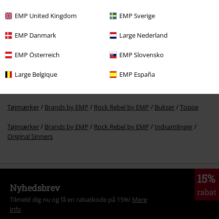
EMP United Kingdom
EMP Sverige
More categories. More options.
EMP Danmark
Large Nederland
Tøjmærker
Herre
EMP Österreich
EMP Slovensko
Tøjmærker
Brands by EMP
Herre
Rock Rebel by EMP
Tøj
Bukser
Large Belgique
EMP España
Tøjmærker
Brands by EMP
Bukser
Shorts
Tøjmærker
Brands by EMP
Rock Rebel by EMP
Bukser
Toppe
Tøjmærker
Brands by EMP
Rock Rebel by EMP
Indsamlinger
Original Sinners
15%
Nyhedsbrev
rabat
Tilmeld dig nu og få en rabatkode på 15%!
Mere
info