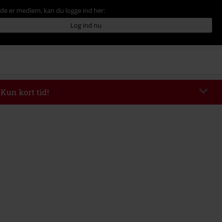
ede er medlem, kan du logge ind her:
Log ind nu
 Kun kort tid!
de
WEEKEND
Kopier rabatkode
kl 09-08-2026
inimum ordreværdi 399.95 kr.
ndtastet koden, fratrækkes rabatten automatisk ved afslutningen af ​​din ordre.
ineres med andre Salgsfremmende koder. Undtaget fra reduktionen er
 billetter, Rammstein, (Till) Lindemann, Böhse Onkelz, Slagtekyllinger, Die
en Hosen, Metality, værdibeviser og genstande, der inkluderer et
ag.