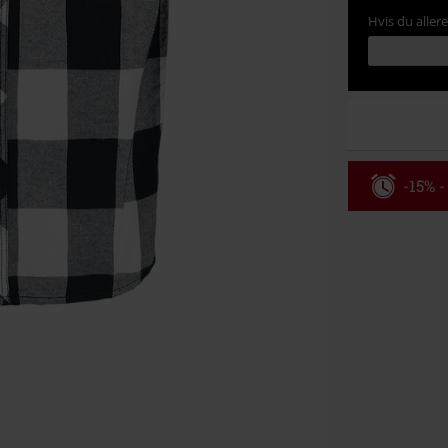
Hvis du aller
-15% -
Rabatko
Gælder indtil 
Kun online. M
Efter du har i
Kan ikke komb
bøger, medier,
Ärzte, Die Tot
donationsbidr