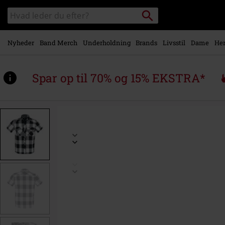
Gå til
Søg
Søg
hovedindhold
sortiment
Nyheder
Band Merch
Underholdning
Brands
Livsstil
Dame
Her
Spar op til 70% og 15% EKSTRA*
https://www.emp-
shop.dk/p/half-
sleeve-
checked-
shirt/518074.html