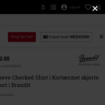
×
0
Log ind
Shop løs her!
Kopier kode
WEEKEND
9.95
, fragt tillægges
eeve Checked Shirt | Kortærmet skjorte
ort | Brandit
nformation