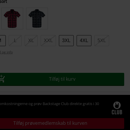
sort
se
M
L
XL
XXL
3XL
4XL
5XL
l og info
Tilføj til kurv
omkostningerne og prøv Backstage Club direkte gratis i 30
Tilføj prøvemedlemskab til kurven