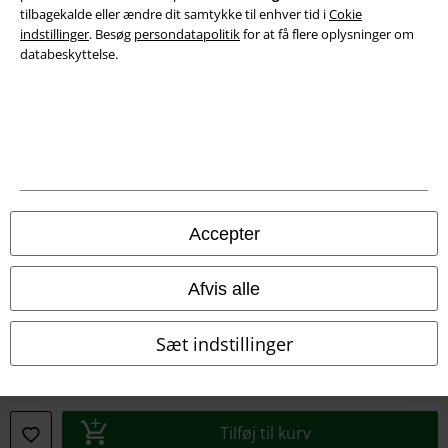
tilbagekalde eller ændre dit samtykke til enhver tid i
Cokie
indstillinger
. Besøg
persondatapolitik
for at få flere oplysninger om
Oplysninger om tilgængelighed
databeskyttelse.
Cokie indstillinger
Bekræft annullering
Alle priser er inkl. moms. Oplyst leveringstid er et estimat og ikke
garanteret.
© 1986-2026 E.M.P. Merchandising HGmbH
Accepter
Afvis alle
EMP Webshops
Sæt indstillinger
EMP International
EMP France
Tilføj til kurv
EMP Deutschland