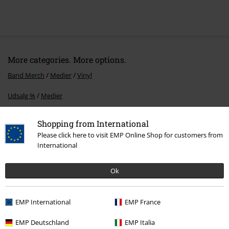
More categories. More options.
Band Merch
Medier
Vinyl
Udsalg %
Medier
Band Merch
Genre
Shopping from International
Please click here to visit EMP Online Shop for customers from
International
15%
Nyhedsbrev
Ok
rabat
Tilmeld dig nu og få en rabatkode på 15%!
Mere
info
EMP International
EMP France
EMP Deutschland
EMP Italia