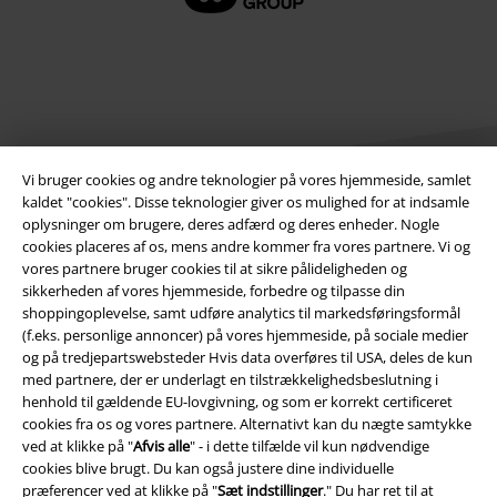
Vi bruger cookies og andre teknologier på vores hjemmeside, samlet
kaldet "cookies". Disse teknologier giver os mulighed for at indsamle
oplysninger om brugere, deres adfærd og deres enheder. Nogle
cookies placeres af os, mens andre kommer fra vores partnere. Vi og
Juridisk
vores partnere bruger cookies til at sikre pålideligheden og
sikkerheden af ​​vores hjemmeside, forbedre og tilpasse din
Salgs-, medlems- & leveringsbetingelser
shoppingoplevelse, samt udføre analytics til markedsføringsformål
(f.eks. personlige annoncer) på vores hjemmeside, på sociale medier
Om EMP Danmark
og på tredjepartswebsteder Hvis data overføres til USA, deles de kun
med partnere, der er underlagt en tilstrækkelighedsbeslutning i
Persondatapolitik
henhold til gældende EU-lovgivning, og som er korrekt certificeret
cookies fra os og vores partnere. Alternativt kan du nægte samtykke
Bortskaffelse af affald og miljøbeskyttelse
ved at klikke på "
Afvis alle
" - i dette tilfælde vil kun nødvendige
cookies blive brugt. Du kan også justere dine individuelle
præferencer ved at klikke på "
Sæt indstillinger
." Du har ret til at
Overensstemmelseserklæring