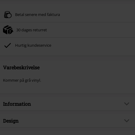
Betal senere med faktura
30 dages returret
Hurtig kundeservice
Varebeskrivelse
Kommer på grå vinyl.
Information
Artikelnr.
516475
Design
Titel
Hardanger