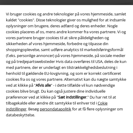
Vi bruger cookies og andre teknologier på vores hjemmeside, samlet
kaldet "cookies". Disse teknologier giver os mulighed for at indsamle
oplysninger om brugere, deres adfærd og deres enheder. Nogle
cookies placeres af os, mens andre kommer fra vores partnere. Vi og
Juridisk
vores partnere bruger cookies til at sikre pålideligheden og
sikkerheden af ​​vores hjemmeside, forbedre og tilpasse din
Salgs-, medlems- & leveringsbetingelser
shoppingoplevelse, samt udføre analytics til markedsføringsformål
(f.eks. personlige annoncer) på vores hjemmeside, på sociale medier
Om EMP Danmark
og på tredjepartswebsteder Hvis data overføres til USA, deles de kun
med partnere, der er underlagt en tilstrækkelighedsbeslutning i
henhold til gældende EU-lovgivning, og som er korrekt certificeret
Persondatapolitik
cookies fra os og vores partnere. Alternativt kan du nægte samtykke
ved at klikke på "
Afvis alle
" - i dette tilfælde vil kun nødvendige
Bortskaffelse af affald og miljøbeskyttelse
cookies blive brugt. Du kan også justere dine individuelle
præferencer ved at klikke på "
Sæt indstillinger
." Du har ret til at
Overensstemmelseserklæring
tilbagekalde eller ændre dit samtykke til enhver tid i
Cokie
indstillinger
. Besøg
persondatapolitik
for at få flere oplysninger om
Oplysninger om tilgængelighed
databeskyttelse.
Cokie indstillinger