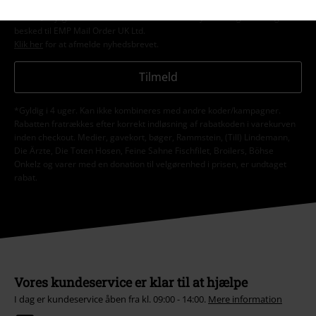
overensstemmelse med bestemmelserne i
Data Privacy Policy
. Jeg
forstår, at jeg til enhver tid kan trække mit samtykke tilbage ved at give
besked til EMP Mail Order UK Ltd.
Klik her
for at afmelde nyhedsbrevet.
Tilmeld
*Gyldig i 4 uger. Kan ikke kombineres med andre koder/kampagner.
Rabatten fratrækkes efter korrekt indløsning af rabatkoden i varekurven
inden checkout. Medier, gavekort, bøger, Rammstein, (Till) Lindemann,
Die Ärzte, Die Toten Hosen, Feine Sahne Fischfilet, Broilers, Böhse
Onkelz og varer med en donation til velgørenhed i prisen, er undtaget
rabat.
Vores kundeservice er klar til at hjælpe
I dag er kundeservice åben fra kl. 09:00 - 14:00.
Mere information