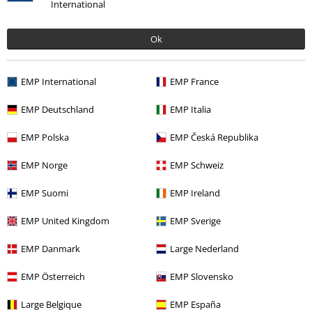
International
Ok
EMP International
EMP France
EMP Deutschland
EMP Italia
EMP Polska
EMP Česká Republika
15%
Nyhedsbrev
rabat
EMP Norge
EMP Schweiz
Tilmeld dig nu og få en rabatkode på 15%!
Mere
info
EMP Suomi
EMP Ireland
EMP United Kingdom
EMP Sverige
EMP Danmark
Large Nederland
Jeg giver hermed samtykke til at modtage EMP Nyhedsbrevet og
EMP Österreich
EMP Slovensko
jegaccepterer, at EMP Mail Order UK Ltd må behandle mine
personoplysninger til at sende mig regelmæssige opdateringer om deres
produkter. Mine personoplysninger vil blive behandlet i
Large Belgique
EMP España