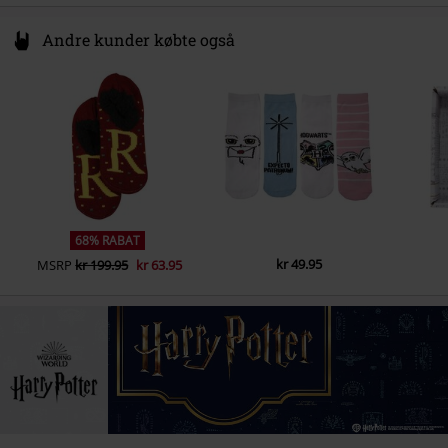
Andre kunder købte også
68% RABAT
kr 49.95
MSRP
kr 199.95
kr 63.95