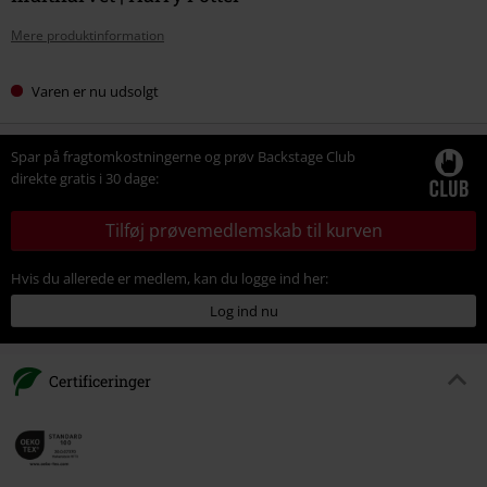
Mere produktinformation
Varen er nu udsolgt
Spar på fragtomkostningerne og prøv Backstage Club
direkte gratis i 30 dage:
Tilføj prøvemedlemskab til kurven
Hvis du allerede er medlem, kan du logge ind her:
Log ind nu
Certificeringer