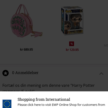
%
M
kr 689.95
kr 129.95
0 Anmeldelser
Fortæl os din mening om denne vare "Harry Potter
strømper (5-pak)".
Shopping from International
Skriv anmeldelse
Please click here to visit EMP Online Shop for customers from