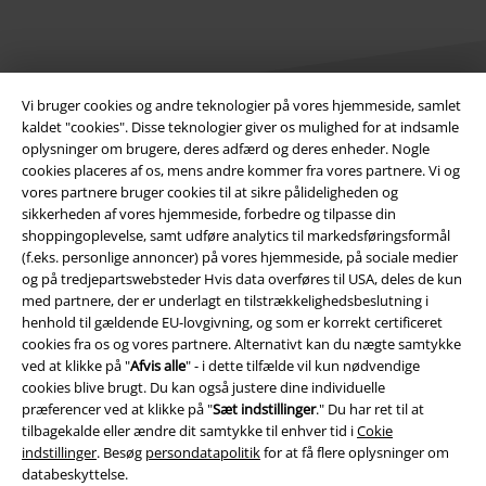
Vi bruger cookies og andre teknologier på vores hjemmeside, samlet
kaldet "cookies". Disse teknologier giver os mulighed for at indsamle
oplysninger om brugere, deres adfærd og deres enheder. Nogle
Juridisk
cookies placeres af os, mens andre kommer fra vores partnere. Vi og
vores partnere bruger cookies til at sikre pålideligheden og
Salgs-, medlems- & leveringsbetingelser
sikkerheden af ​​vores hjemmeside, forbedre og tilpasse din
shoppingoplevelse, samt udføre analytics til markedsføringsformål
Om EMP Danmark
(f.eks. personlige annoncer) på vores hjemmeside, på sociale medier
og på tredjepartswebsteder Hvis data overføres til USA, deles de kun
med partnere, der er underlagt en tilstrækkelighedsbeslutning i
Persondatapolitik
henhold til gældende EU-lovgivning, og som er korrekt certificeret
cookies fra os og vores partnere. Alternativt kan du nægte samtykke
Bortskaffelse af affald og miljøbeskyttelse
ved at klikke på "
Afvis alle
" - i dette tilfælde vil kun nødvendige
cookies blive brugt. Du kan også justere dine individuelle
Overensstemmelseserklæring
præferencer ved at klikke på "
Sæt indstillinger
." Du har ret til at
tilbagekalde eller ændre dit samtykke til enhver tid i
Cokie
Oplysninger om tilgængelighed
indstillinger
. Besøg
persondatapolitik
for at få flere oplysninger om
databeskyttelse.