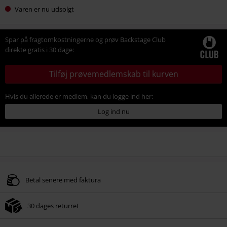
Varen er nu udsolgt
Spar på fragtomkostningerne og prøv Backstage Club
direkte gratis i 30 dage:
Tilføj prøvemedlemskab til kurven
Hvis du allerede er medlem, kan du logge ind her:
Log ind nu
Betal senere med faktura
30 dages returret