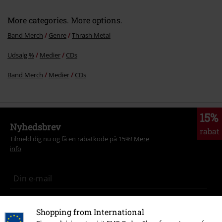
12.
The Fallen Shall Rise in a River of Blood
More categories. More options.
Band Merch
Genre
Thrash Metal
Udsalg %
Medier
CDs
Band Merch
Medier
CDs
15%
Nyhedsbrev
rabat
Tilmeld dig nu og få en rabatkode på 15%!
Mere
info
Jeg giver hermed samtykke til at modtage EMP Nyhedsbrevet og
Shopping from International
jegaccepterer, at EMP Mail Order UK Ltd må behandle mine
personoplysninger til at sende mig regelmæssige opdateringer om deres