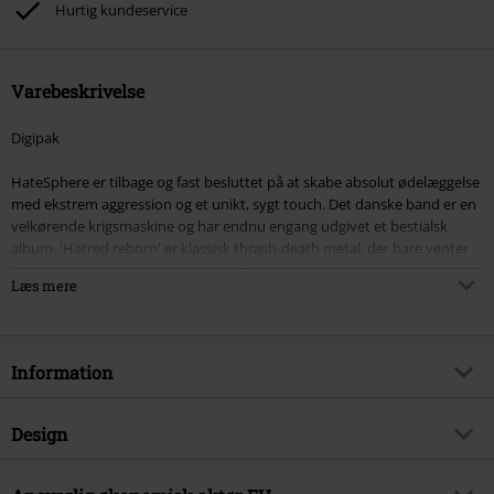
Hurtig kundeservice
Varebeskrivelse
Digipak
HateSphere er tilbage og fast besluttet på at skabe absolut ødelæggelse
med ekstrem aggression og et unikt, sygt touch. Det danske band er en
velkørende krigsmaskine og har endnu engang udgivet et bestialsk
album. 'Hatred reborn' er klassisk thrash-death metal, der bare venter
på at blive spillet live: knivskarpe riffs, et par sindssyge melodiske soli, en
Læs mere
groovy og tætpakket rytmesektion og en virkelig hæsblæsende og
truende vokal (leveret af den nye frontmand Mathias Uldall) - uden at
nævne den subtile, brilliante mangfoldighed i sangskrivningen. Tekstligt
kredser 'Hatred reborn' om temaet menneskets fascination af det
Information
ondskabsfulde.
Artikelnr.
549642
Design
Titel
Hatred reborn
Produkttype
CD