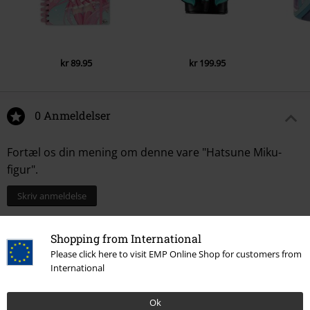
kr 89.95
kr 199.95
0 Anmeldelser
Fortæl os din mening om denne vare "Hatsune Miku-
figur".
Skriv anmeldelse
Shopping from International
Please click here to visit EMP Online Shop for customers from
International
Ok