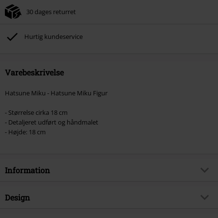
30 dages returret
Hurtig kundeservice
Varebeskrivelse
Hatsune Miku - Hatsune Miku Figur
- Størrelse cirka 18 cm
- Detaljeret udført og håndmalet
- Højde: 18 cm
Information
Artikelnr.
585351
Design
Titel
Hatsune Miku-figur