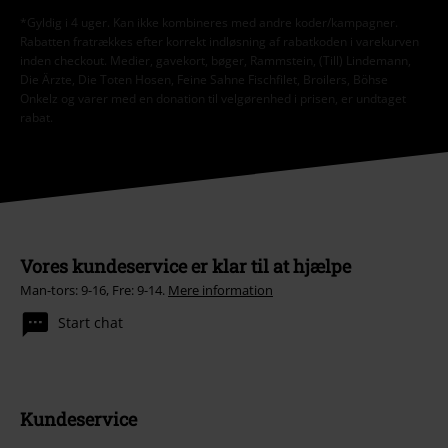
*Gyldig i 4 uger. Kan ikke kombineres med andre koder/kampagner.
Rabatten fratrækkes efter korrekt indløsning af rabatkoden i varekurven
inden checkout. Medier, gavekort, bøger, Rammstein, (Till) Lindemann,
Die Ärzte, Die Toten Hosen, Feine Sahne Fischfilet, Broilers, Böhse
Onkelz og varer med en donation til velgørenhed i prisen, er undtaget
rabat.
Vores kundeservice er klar til at hjælpe
Man-tors: 9-16, Fre: 9-14.
Mere information
Start chat
Kundeservice