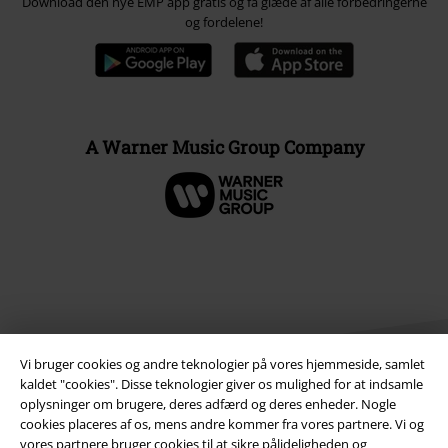
Download den nye EMP app gratis og få glæde af alle forbedringerne
og fordelene!
A Warner Music Group Company
Vi bruger cookies og andre teknologier på vores hjemmeside, samlet
kaldet "cookies". Disse teknologier giver os mulighed for at indsamle
oplysninger om brugere, deres adfærd og deres enheder. Nogle
cookies placeres af os, mens andre kommer fra vores partnere. Vi og
Juridisk
vores partnere bruger cookies til at sikre pålideligheden og