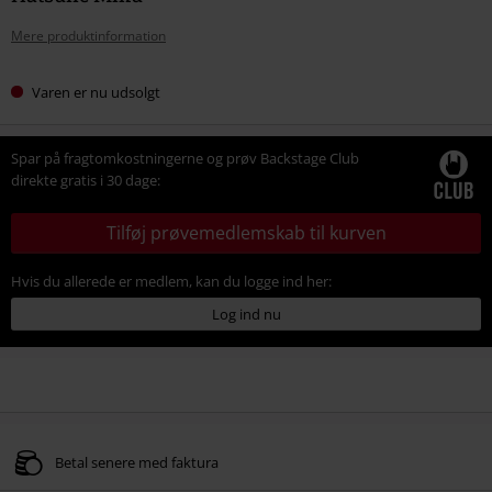
Mere produktinformation
Varen er nu udsolgt
Spar på fragtomkostningerne og prøv Backstage Club
direkte gratis i 30 dage:
Tilføj prøvemedlemskab til kurven
Hvis du allerede er medlem, kan du logge ind her:
Log ind nu
Betal senere med faktura