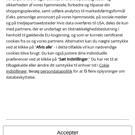
sikkerheden af ​​vores hjemmeside, forbedre og tilpasse din
Salgs-, medlems- & leveringsbetingelser
shoppingoplevelse, samt udføre analytics til markedsføringsformål
(f.eks. personlige annoncer) på vores hjemmeside, på sociale medier
Om EMP Danmark
og på tredjepartswebsteder Hvis data overføres til USA, deles de kun
med partnere, der er underlagt en tilstrækkelighedsbeslutning i
Persondatapolitik
henhold til gældende EU-lovgivning, og som er korrekt certificeret
cookies fra os og vores partnere. Alternativt kan du nægte samtykke
ved at klikke på "
Afvis alle
" - i dette tilfælde vil kun nødvendige
Bortskaffelse af affald og miljøbeskyttelse
cookies blive brugt. Du kan også justere dine individuelle
præferencer ved at klikke på "
Sæt indstillinger
." Du har ret til at
Overensstemmelseserklæring
tilbagekalde eller ændre dit samtykke til enhver tid i
Cokie
indstillinger
. Besøg
persondatapolitik
for at få flere oplysninger om
Oplysninger om tilgængelighed
databeskyttelse.
Cokie indstillinger
Bekræft annullering
Alle priser er inkl. moms. Oplyst leveringstid er et estimat og ikke
garanteret.
© 1986-2026 E.M.P. Merchandising HGmbH
Accepter