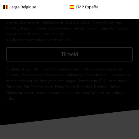
jegaccepterer, at EMP Mail Order UK Ltd må behandle mine
Large Belgique
EMP España
personoplysninger til at sende mig regelmæssige opdateringer om deres
produkter. Mine personoplysninger vil blive behandlet i
overensstemmelse med bestemmelserne i
Data Privacy Policy
. Jeg
forstår, at jeg til enhver tid kan trække mit samtykke tilbage ved at give
besked til EMP Mail Order UK Ltd.
Klik her
for at afmelde nyhedsbrevet.
Tilmeld
*Gyldig i 4 uger. Kan ikke kombineres med andre koder/kampagner.
Rabatten fratrækkes efter korrekt indløsning af rabatkoden i varekurven
inden checkout. Medier, gavekort, bøger, Rammstein, (Till) Lindemann,
Die Ärzte, Die Toten Hosen, Feine Sahne Fischfilet, Broilers, Böhse
Onkelz og varer med en donation til velgørenhed i prisen, er undtaget
rabat.