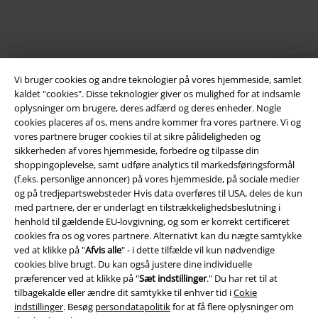
Vi bruger cookies og andre teknologier på vores hjemmeside, samlet
kaldet "cookies". Disse teknologier giver os mulighed for at indsamle
oplysninger om brugere, deres adfærd og deres enheder. Nogle
cookies placeres af os, mens andre kommer fra vores partnere. Vi og
Juridisk
vores partnere bruger cookies til at sikre pålideligheden og
sikkerheden af ​​vores hjemmeside, forbedre og tilpasse din
Salgs-, medlems- & leveringsbetingelser
shoppingoplevelse, samt udføre analytics til markedsføringsformål
(f.eks. personlige annoncer) på vores hjemmeside, på sociale medier
Om EMP Danmark
og på tredjepartswebsteder Hvis data overføres til USA, deles de kun
med partnere, der er underlagt en tilstrækkelighedsbeslutning i
henhold til gældende EU-lovgivning, og som er korrekt certificeret
Persondatapolitik
cookies fra os og vores partnere. Alternativt kan du nægte samtykke
ved at klikke på "
Afvis alle
" - i dette tilfælde vil kun nødvendige
Bortskaffelse af affald og miljøbeskyttelse
cookies blive brugt. Du kan også justere dine individuelle
præferencer ved at klikke på "
Sæt indstillinger
." Du har ret til at
Overensstemmelseserklæring
tilbagekalde eller ændre dit samtykke til enhver tid i
Cokie
indstillinger
. Besøg
persondatapolitik
for at få flere oplysninger om