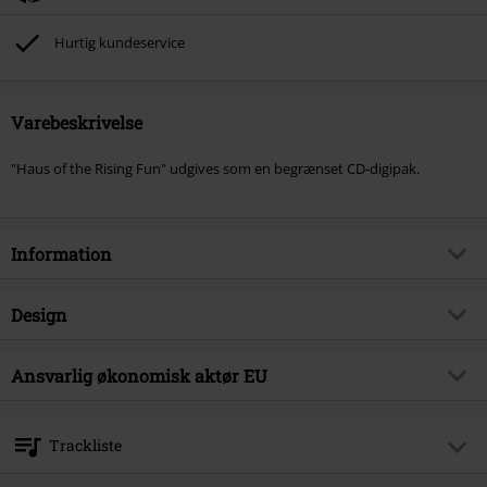
Hurtig kundeservice
Varebeskrivelse
"Haus of the Rising Fun" udgives som en begrænset CD-digipak.
Information
Artikelnr.
595100
Design
Titel
Haus of the rising Fun
Produkttype
CD
Musikgenre
Ansvarlig økonomisk aktør EU
Heavy Metal
Medier - Format 1-3
CD
Produktemne
Bands
Warner Music Group Germany Holding GmbH
Alter Wandrahm 14
Band
J.B.O.
Trackliste
20457 Hamburg
Udgivelsesdato
09-01-2026
Germany