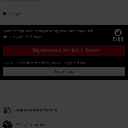
På lager
Spar på fragtomkostningerne og prøv Backstage Club
direkte gratis i 30 dage:
Tilføj prøvemedlemskab til kurven
Hvis du allerede er medlem, kan du logge ind her:
Log ind nu
Betal senere med faktura
30 dages returret