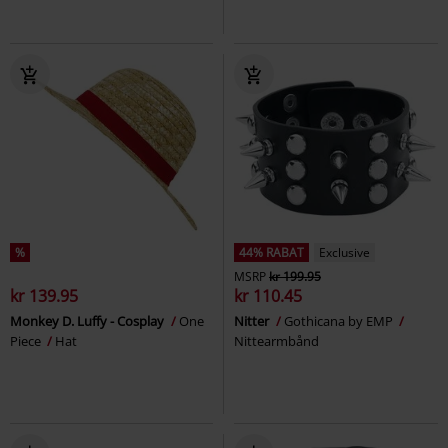
%
44% RABAT
Exclusive
MSRP
kr 199.95
kr 139.95
kr 110.45
Monkey D. Luffy - Cosplay
One
Nitter
Gothicana by EMP
Piece
Hat
Nittearmbånd