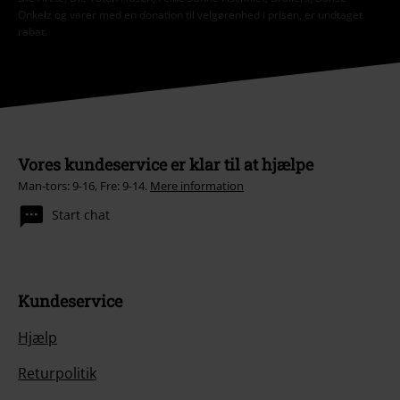
Onkelz og varer med en donation til velgørenhed i prisen, er undtaget
rabat.
Vores kundeservice er klar til at hjælpe
Man-tors: 9-16, Fre: 9-14.
Mere information
Start chat
Kundeservice
Hjælp
Returpolitik