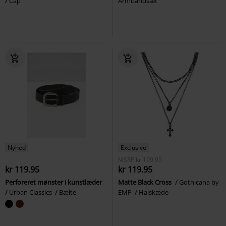
Cap
Armbåndsæt
Nyhed
Exclusive
MSRP
kr 199.95
kr 119.95
kr 119.95
Perforeret mønster i kunstlæder
Matte Black Cross
Gothicana by
Urban Classics
Bælte
EMP
Halskæde