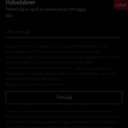
Nyhedsbrev
rabat
Tilmeld dig nu og få en rabatkode på 15%!
Mere
info
Jeg giver hermed samtykke til at modtage EMP Nyhedsbrevet og
jegaccepterer, at EMP Mail Order UK Ltd må behandle mine
personoplysninger til at sende mig regelmæssige opdateringer om deres
produkter. Mine personoplysninger vil blive behandlet i
overensstemmelse med bestemmelserne i
Data Privacy Policy
. Jeg
forstår, at jeg til enhver tid kan trække mit samtykke tilbage ved at give
besked til EMP Mail Order UK Ltd.
Klik her
for at afmelde nyhedsbrevet.
Tilmeld
*Gyldig i 4 uger. Kan ikke kombineres med andre koder/kampagner.
Rabatten fratrækkes efter korrekt indløsning af rabatkoden i varekurven
inden checkout. Medier, gavekort, bøger, Rammstein, (Till) Lindemann,
Die Ärzte, Die Toten Hosen, Feine Sahne Fischfilet, Broilers, Böhse