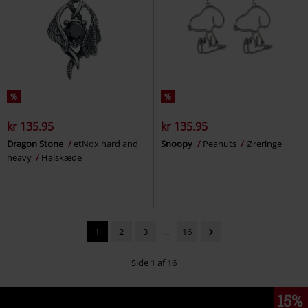
%
%
kr 135.95
kr 135.95
Dragon Stone
etNox hard and
Snoopy
Peanuts
Øreringe
heavy
Halskæde
1
2
3
...
16
Side 1 af 16
15%