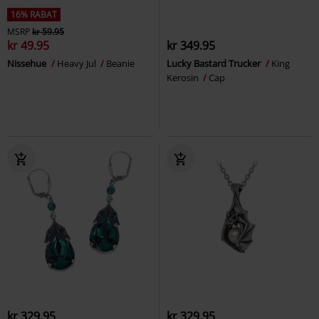
16% RABAT
MSRP
kr 59.95
kr 49.95
kr 349.95
Nissehue
Heavy Jul
Beanie
Lucky Bastard Trucker
King
Kerosin
Cap
kr 329.95
kr 329.95