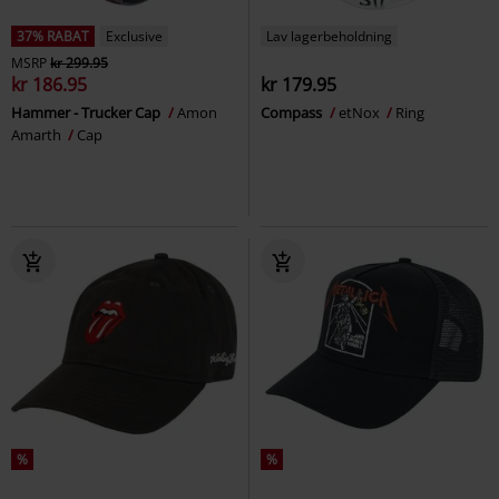
37% RABAT
Exclusive
Lav lagerbeholdning
MSRP
kr 299.95
kr 186.95
kr 179.95
Hammer - Trucker Cap
Amon
Compass
etNox
Ring
Amarth
Cap
%
%