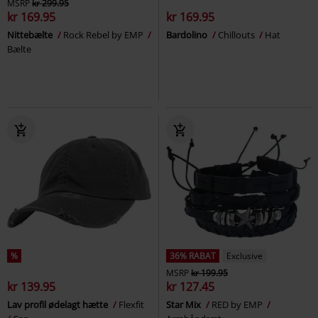
MSRP
kr 299.95
kr 169.95
kr 169.95
Nittebælte
Rock Rebel by EMP
Bardolino
Chillouts
Hat
Bælte
%
36% RABAT
Exclusive
MSRP
kr 199.95
kr 139.95
kr 127.45
Lav profil ødelagt hætte
Flexfit
Star Mix
RED by EMP