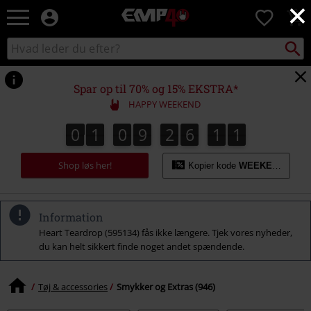
×
EMP
0
-
Musik,
Søg
Søg
film,
sortiment
TV
og
Spar op til 70% og 15% EKSTRA*
gaming
HAPPY WEEKEND
merch
-
0
1
0
9
2
6
1
0
0
1
0
9
2
6
0
9
1
9
0
alternativ
0
1
mode
Shop løs her!
Kopier kode
WEEKEND
Information
Heart Teardrop (595134) fås ikke længere. Tjek vores nyheder,
du kan helt sikkert finde noget andet spændende.
Tøj & accessories
Smykker og Extras (946)