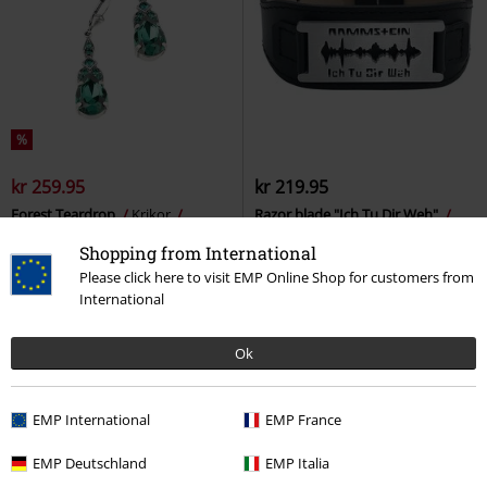
%
kr 259.95
kr 219.95
Forest Teardrop
Krikor
Razor blade "Ich Tu Dir Weh"
Ørering
Rammstein
Læderarmbånd
Shopping from International
Please click here to visit EMP Online Shop for customers from
International
Ok
EMP International
EMP France
EMP Deutschland
EMP Italia