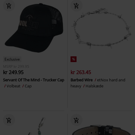
Exclusive
%
MSRP
kr 299.95
kr 249.95
kr 263.45
Servant Of The Mind - Trucker Cap
Barbed Wire
etNox hard and
Volbeat
Cap
heavy
Halskæde