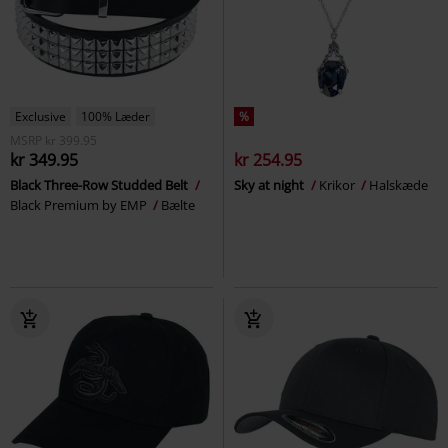
Exclusive
100% Læder
%
MSRP
kr 399.95
kr 349.95
kr 254.95
Black Three-Row Studded Belt
Sky at night
Krikor
Halskæde
Black Premium by EMP
Bælte