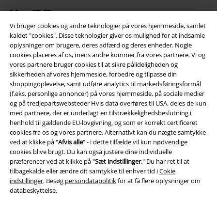
Mere EMP
Vi bruger cookies og andre teknologier på vores hjemmeside, samlet
Partnerprogram
kaldet "cookies". Disse teknologier giver os mulighed for at indsamle
oplysninger om brugere, deres adfærd og deres enheder. Nogle
Bæredygtighed
cookies placeres af os, mens andre kommer fra vores partnere. Vi og
vores partnere bruger cookies til at sikre pålideligheden og
sikkerheden af ​​vores hjemmeside, forbedre og tilpasse din
shoppingoplevelse, samt udføre analytics til markedsføringsformål
(f.eks. personlige annoncer) på vores hjemmeside, på sociale medier
og på tredjepartswebsteder Hvis data overføres til USA, deles de kun
med partnere, der er underlagt en tilstrækkelighedsbeslutning i
henhold til gældende EU-lovgivning, og som er korrekt certificeret
cookies fra os og vores partnere. Alternativt kan du nægte samtykke
ved at klikke på "
Afvis alle
" - i dette tilfælde vil kun nødvendige
Community
cookies blive brugt. Du kan også justere dine individuelle
præferencer ved at klikke på "
Sæt indstillinger
." Du har ret til at
tilbagekalde eller ændre dit samtykke til enhver tid i
Cokie
indstillinger
. Besøg
persondatapolitik
for at få flere oplysninger om
databeskyttelse.