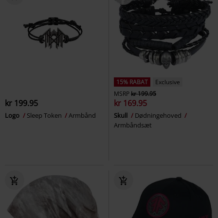
15% RABAT
Exclusive
MSRP
kr 199.95
kr 199.95
kr 169.95
Logo
Sleep Token
Armbånd
Skull
Dødningehoved
Armbåndsæt