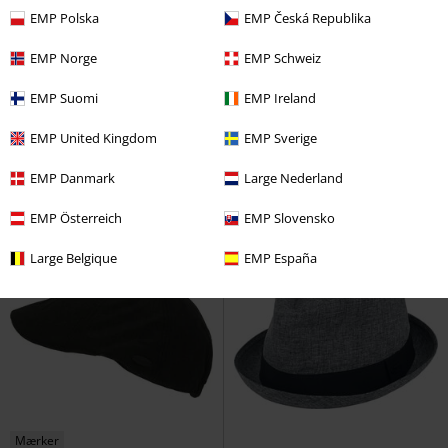
EMP Polska
EMP Česká Republika
EMP Norge
EMP Schweiz
37% RABAT
Exclusive
%
MSRP
kr 299.95
EMP Suomi
EMP Ireland
kr 186.95
kr 167.95
Black Army Cap with Print,
Buu-Huu
Super Mario
EMP United Kingdom
EMP Sverige
Patches and Studs
Rock Rebel
Armbåndsure & tilbehør
by EMP
Cap
EMP Danmark
Large Nederland
EMP Österreich
EMP Slovensko
Large Belgique
EMP España
Mærker