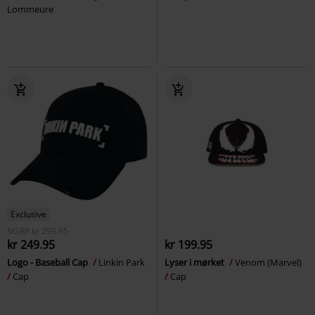
Lommeure
Exclusive
MSRP
kr 299.95
kr 249.95
kr 199.95
Logo - Baseball Cap
Linkin Park
Lyser i mørket
Venom (Marvel)
Cap
Cap