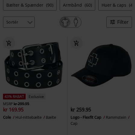
Bælter & Spænder
(90)
Armbånd
(60)
Huer & caps
(40
Filter
43% RABAT
Exclusive
MSRP
kr 299.95
kr 169.95
kr 259.95
Cole
Hul-nittebælte
Bælte
Logo - Flexfit Cap
Rammstein
Cap