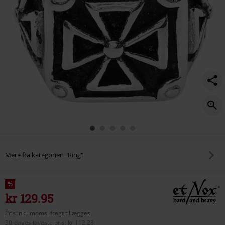
Mere fra kategorien "Ring"
%
kr 129.95
Pris inkl. moms, fragt tillægges
30-dages laveste pris
:
kr 112.28