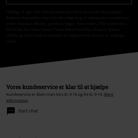
*Gyldig i 4 uger. Kan ikke kombineres med andre koder/kampagner.
Rabatten fratrækkes efter korrekt indløsning af rabatkoden i varekurven
inden checkout. Medier, gavekort, bøger, Rammstein, (Till) Lindemann,
Die Ärzte, Die Toten Hosen, Feine Sahne Fischfilet, Broilers, Böhse
Onkelz og varer med en donation til velgørenhed i prisen, er undtaget
rabat.
Vores kundeservice er klar til at hjælpe
Kundeservice er åben man-tors kl. 9-16 og fre kl. 9-14.
Mere
information
Start chat