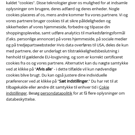
kaldet "cookies". Disse teknologier giver os mulighed for at indsamle
EMP app
oplysninger om brugere, deres adfærd og deres enheder. Nogle
Download den nye EMP app gratis og få glæde af alle forbedringerne
cookies placeres af os, mens andre kommer fra vores partnere. Vi og
og fordelene!
vores partnere bruger cookies til at sikre pålideligheden og
sikkerheden af ​​vores hjemmeside, forbedre og tilpasse din
shoppingoplevelse, samt udføre analytics til markedsføringsformål
(f.eks. personlige annoncer) på vores hjemmeside, på sociale medier
og på tredjepartswebsteder Hvis data overføres til USA, deles de kun
med partnere, der er underlagt en tilstrækkelighedsbeslutning i
A Warner Music Group Company
henhold til gældende EU-lovgivning, og som er korrekt certificeret
cookies fra os og vores partnere. Alternativt kan du nægte samtykke
ved at klikke på "
Afvis alle
" - i dette tilfælde vil kun nødvendige
cookies blive brugt. Du kan også justere dine individuelle
præferencer ved at klikke på "
Sæt indstillinger
." Du har ret til at
tilbagekalde eller ændre dit samtykke til enhver tid i
Cokie
indstillinger
. Besøg
persondatapolitik
for at få flere oplysninger om
databeskyttelse.