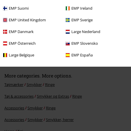
EMP Suomi
EMP Ireland
EMP United Kingdom
EMP Sverige
EMP Danmark
Large Nederland
EMP Österreich
EMP Slovensko
%
kr 129.95
Large Belgique
EMP España
More categories. More options.
Tøjmærker
Smykker
Ringe
Tøj & accessories
Smykker og Extras
Ringe
Accessories
Smykker
Ringe
Accessories
Smykker
Smykker, herrer