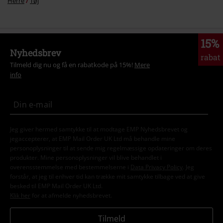
Herre
Tøj
15%
Nyhedsbrev
rabat
Tilmeld dig nu og få en rabatkode på 15%!
Mere
info
Jeg giver hermed samtykke til at modtage EMP Nyhedsbrevet og
jegaccepterer, at EMP Mail Order UK Ltd må behandle mine
personoplysninger til at sende mig regelmæssige opdateringer om deres
produkter. Mine personoplysninger vil blive behandlet i
overensstemmelse med bestemmelserne i
Data Privacy Policy
. Jeg
forstår, at jeg til enhver tid kan trække mit samtykke tilbage ved at give
besked til EMP Mail Order UK Ltd.
Klik her
for at afmelde nyhedsbrevet.
Tilmeld