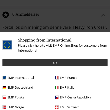
0 Anmeldelser
Fortæl os din mening om denne vare "Heavy Iron Cross".
Skriv anmeldelse
Shopping from International
Please click here to visit EMP Online Shop for customers from
International
Ok
EMP International
EMP France
EMP Deutschland
EMP Italia
EMP Polska
EMP Česká Republika
Senest besøgt
EMP Norge
EMP Schweiz