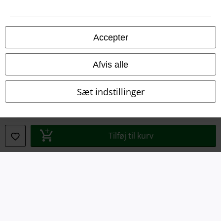
Juridisk
Salgs-, medlems- & leveringsbetingelser
Accepter
Om EMP Danmark
Afvis alle
Persondatapolitik
Sæt indstillinger
Bortskaffelse af affald og miljøbeskyttelse
Overensstemmelseserklæring
Tilføj til kurv
Oplysninger om tilgængelighed
Cokie indstillinger
Bekræft annullering
Alle priser er inkl. moms. Oplyst leveringstid er et estimat og ikke
garanteret.