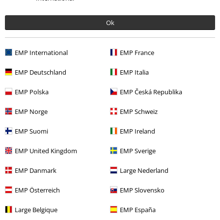
Ok
Senest besøgt
EMP International
EMP France
EMP Deutschland
EMP Italia
EMP Polska
EMP Česká Republika
EMP Norge
EMP Schweiz
EMP Suomi
EMP Ireland
kr 159.95
Fra
EMP United Kingdom
EMP Sverige
EMP Danmark
Large Nederland
More categories. More options.
EMP Österreich
EMP Slovensko
Udsalg %
Tøjmærker
Urban Classics
Large Belgique
EMP España
Udsalg %
Tøj
T-shirts & toppe
T-Shirts