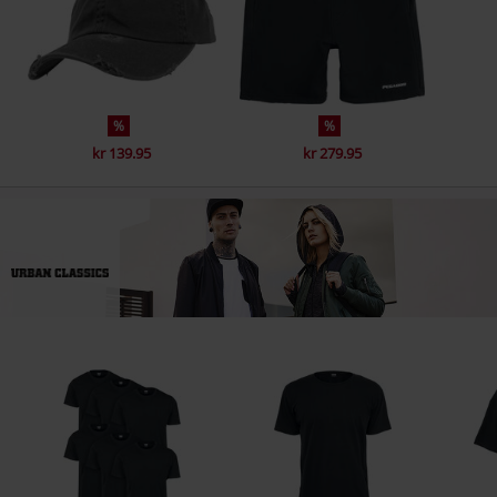
%
%
kr 139.95
kr 279.95