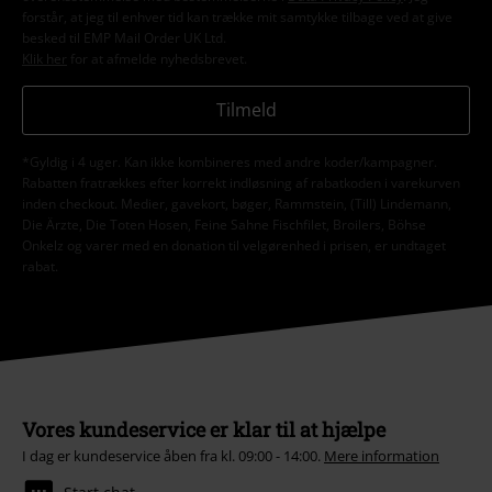
forstår, at jeg til enhver tid kan trække mit samtykke tilbage ved at give
besked til EMP Mail Order UK Ltd.
Klik her
for at afmelde nyhedsbrevet.
Tilmeld
*Gyldig i 4 uger. Kan ikke kombineres med andre koder/kampagner.
Rabatten fratrækkes efter korrekt indløsning af rabatkoden i varekurven
inden checkout. Medier, gavekort, bøger, Rammstein, (Till) Lindemann,
Die Ärzte, Die Toten Hosen, Feine Sahne Fischfilet, Broilers, Böhse
Onkelz og varer med en donation til velgørenhed i prisen, er undtaget
rabat.
Vores kundeservice er klar til at hjælpe
I dag er kundeservice åben fra kl. 09:00 - 14:00.
Mere information