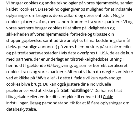
Vi bruger cookies og andre teknologier på vores hjemmeside, samlet
kaldet "cookies". Disse teknologier giver os mulighed for at indsamle
oplysninger om brugere, deres adfærd og deres enheder. Nogle
cookies placeres af os, mens andre kommer fra vores partnere. Vi og
vores partnere bruger cookies til at sikre pålideligheden og
sikkerheden af ​​vores hjemmeside, forbedre og tilpasse din
Juridisk
shoppingoplevelse, samt udføre analytics til markedsføringsformål
(f.eks. personlige annoncer) på vores hjemmeside, på sociale medier
Salgs-, medlems- & leveringsbetingelser
og på tredjepartswebsteder Hvis data overføres til USA, deles de kun
med partnere, der er underlagt en tilstrækkelighedsbeslutning i
Om EMP Danmark
henhold til gældende EU-lovgivning, og som er korrekt certificeret
cookies fra os og vores partnere. Alternativt kan du nægte samtykke
Persondatapolitik
ved at klikke på "
Afvis alle
" - i dette tilfælde vil kun nødvendige
cookies blive brugt. Du kan også justere dine individuelle
Bortskaffelse af affald og miljøbeskyttelse
præferencer ved at klikke på "
Sæt indstillinger
." Du har ret til at
tilbagekalde eller ændre dit samtykke til enhver tid i
Cokie
indstillinger
. Besøg
persondatapolitik
for at få flere oplysninger om
Overensstemmelseserklæring
databeskyttelse.
Oplysninger om tilgængelighed
Cokie indstillinger