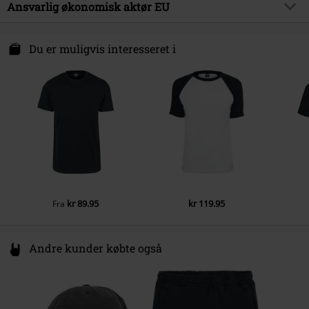
Ydermateriale
100% Bomuld
Ansvarlig økonomisk aktør EU
Vedligeholdelse
Maskinvask
TB International GmbH
Dr.-Robert-Murjahn-Str. 7
Du er muligvis interesseret i
64372 Ober-Ramstadt
Germany
service@urbanclassics.com
kr 89.95
kr 119.95
Fra
Andre kunder købte også