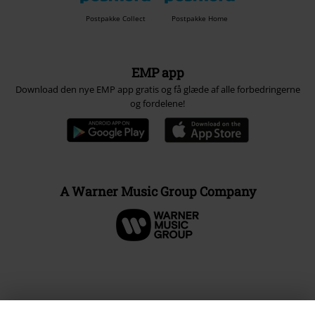
Postpakke Collect
Postpakke Home
EMP app
Download den nye EMP app gratis og få glæde af alle forbedringerne
og fordelene!
A Warner Music Group Company