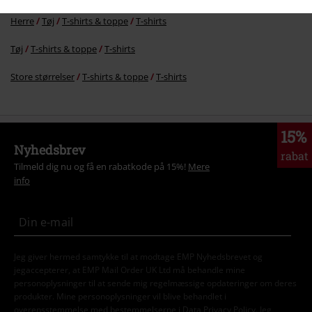
Herre
Tøj
T-shirts & toppe
T-shirts
Tøj
T-shirts & toppe
T-shirts
Store størrelser
T-shirts & toppe
T-shirts
15%
Nyhedsbrev
rabat
Tilmeld dig nu og få en rabatkode på 15%!
Mere
info
Jeg giver hermed samtykke til at modtage EMP Nyhedsbrevet og
jegaccepterer, at EMP Mail Order UK Ltd må behandle mine
personoplysninger til at sende mig regelmæssige opdateringer om deres
produkter. Mine personoplysninger vil blive behandlet i
overensstemmelse med bestemmelserne i
Data Privacy Policy
. Jeg