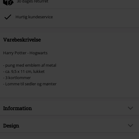
30 dages returret
Hurtig kundeservice
Varebeskrivelse
Harry Potter - Hogwarts
- pung med emblem af metal
- ca. 9,5 x 11 cm, lukket
- 3 kortlommer
- Lomme til sedler og mønter
Information
Artikelnr.
520474
Design
Titel
Hogwarts