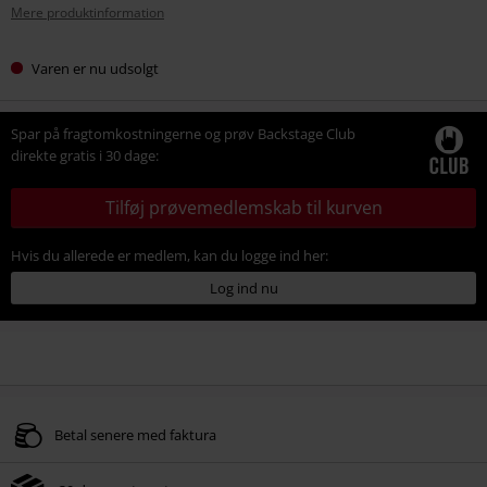
Mere produktinformation
Varen er nu udsolgt
Spar på fragtomkostningerne og prøv Backstage Club
direkte gratis i 30 dage:
Tilføj prøvemedlemskab til kurven
Hvis du allerede er medlem, kan du logge ind her:
Log ind nu
Betal senere med faktura