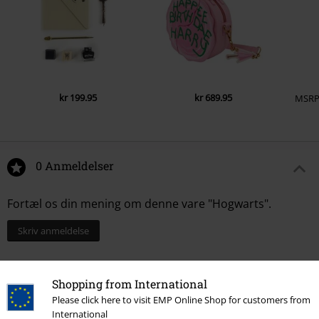
kr 199.95
kr 689.95
MSR
0 Anmeldelser
Fortæl os din mening om denne vare "Hogwarts".
Skriv anmeldelse
Shopping from International
Please click here to visit EMP Online Shop for customers from
International