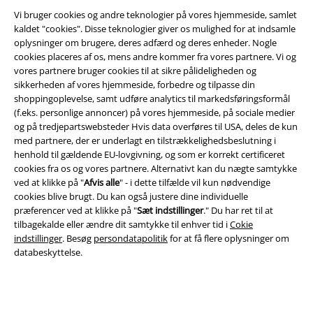
Vi bruger cookies og andre teknologier på vores hjemmeside, samlet
kaldet "cookies". Disse teknologier giver os mulighed for at indsamle
oplysninger om brugere, deres adfærd og deres enheder. Nogle
Juridisk
cookies placeres af os, mens andre kommer fra vores partnere. Vi og
vores partnere bruger cookies til at sikre pålideligheden og
Salgs-, medlems- & leveringsbetingelser
sikkerheden af ​​vores hjemmeside, forbedre og tilpasse din
shoppingoplevelse, samt udføre analytics til markedsføringsformål
Om EMP Danmark
(f.eks. personlige annoncer) på vores hjemmeside, på sociale medier
og på tredjepartswebsteder Hvis data overføres til USA, deles de kun
Persondatapolitik
med partnere, der er underlagt en tilstrækkelighedsbeslutning i
henhold til gældende EU-lovgivning, og som er korrekt certificeret
cookies fra os og vores partnere. Alternativt kan du nægte samtykke
Bortskaffelse af affald og miljøbeskyttelse
ved at klikke på "
Afvis alle
" - i dette tilfælde vil kun nødvendige
cookies blive brugt. Du kan også justere dine individuelle
Overensstemmelseserklæring
præferencer ved at klikke på "
Sæt indstillinger
." Du har ret til at
tilbagekalde eller ændre dit samtykke til enhver tid i
Cokie
Oplysninger om tilgængelighed
indstillinger
. Besøg
persondatapolitik
for at få flere oplysninger om
databeskyttelse.
Cokie indstillinger
Bekræft annullering