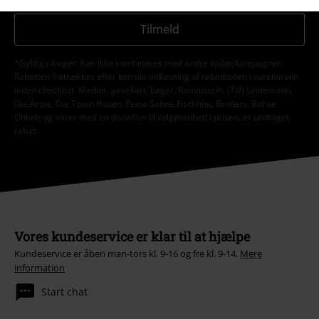
Tilmeld
*Gyldig i 4 uger. Kan ikke kombineres med andre koder/kampagner.
Rabatten fratrækkes efter korrekt indløsning af rabatkoden i varekurven
inden checkout. Medier, gavekort, bøger, Rammstein, (Till) Lindemann,
Die Ärzte, Die Toten Hosen, Feine Sahne Fischfilet, Broilers, Böhse
Onkelz og varer med en donation til velgørenhed i prisen, er undtaget
rabat.
Vores kundeservice er klar til at hjælpe
Kundeservice er åben man-tors kl. 9-16 og fre kl. 9-14.
Mere
information
Start chat