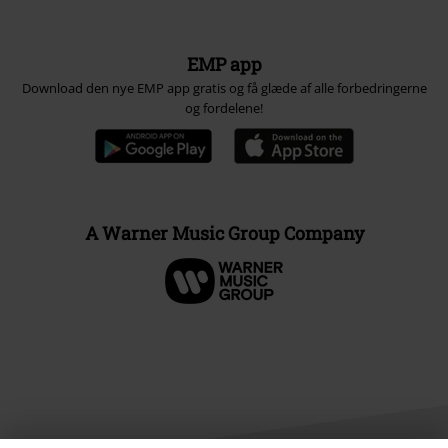
EMP app
Download den nye EMP app gratis og få glæde af alle forbedringerne
og fordelene!
A Warner Music Group Company