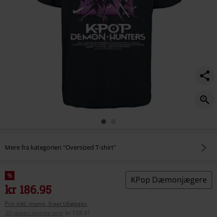
Mere fra kategorien "Oversized T-shirt"
%
KPop Dæmonjægere
kr 186.95
Pris inkl. moms, fragt tillægges
30-dages laveste pris
:
kr 158.91