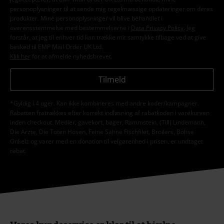
personoplysninger til at sende mig regelmæssige opdateringer om deres
produkter. Mine personoplysninger vil blive behandlet i
overensstemmelse med bestemmelserne i
Data Privacy Policy
. Jeg
forstår, at jeg til enhver tid kan trække mit samtykke tilbage ved at give
besked til EMP Mail Order UK Ltd.
Klik her
for at afmelde nyhedsbrevet.
Tilmeld
*Gyldig i 4 uger. Kan ikke kombineres med andre koder/kampagner.
Rabatten fratrækkes efter korrekt indløsning af rabatkoden i varekurven
inden checkout. Medier, gavekort, bøger, Rammstein, (Till) Lindemann,
Die Ärzte, Die Toten Hosen, Feine Sahne Fischfilet, Broilers, Böhse
Onkelz og varer med en donation til velgørenhed i prisen, er undtaget
rabat.