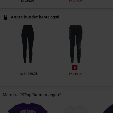
kr 219.95
kr 207.95
Andre kunder købte også
%
kr 219.95
Fra
kr 119.95
Mere fra "KPop Dæmonjægere"