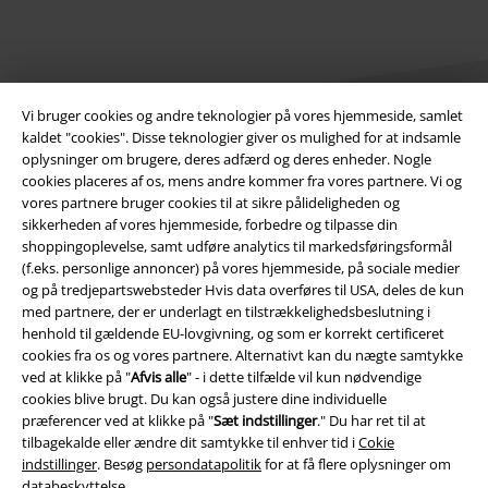
Vi bruger cookies og andre teknologier på vores hjemmeside, samlet
kaldet "cookies". Disse teknologier giver os mulighed for at indsamle
oplysninger om brugere, deres adfærd og deres enheder. Nogle
cookies placeres af os, mens andre kommer fra vores partnere. Vi og
Juridisk
vores partnere bruger cookies til at sikre pålideligheden og
sikkerheden af ​​vores hjemmeside, forbedre og tilpasse din
Salgs-, medlems- & leveringsbetingelser
shoppingoplevelse, samt udføre analytics til markedsføringsformål
(f.eks. personlige annoncer) på vores hjemmeside, på sociale medier
Om EMP Danmark
og på tredjepartswebsteder Hvis data overføres til USA, deles de kun
med partnere, der er underlagt en tilstrækkelighedsbeslutning i
Persondatapolitik
henhold til gældende EU-lovgivning, og som er korrekt certificeret
cookies fra os og vores partnere. Alternativt kan du nægte samtykke
Bortskaffelse af affald og miljøbeskyttelse
ved at klikke på "
Afvis alle
" - i dette tilfælde vil kun nødvendige
cookies blive brugt. Du kan også justere dine individuelle
præferencer ved at klikke på "
Sæt indstillinger
." Du har ret til at
Overensstemmelseserklæring
tilbagekalde eller ændre dit samtykke til enhver tid i
Cokie
indstillinger
. Besøg
persondatapolitik
for at få flere oplysninger om
Oplysninger om tilgængelighed
databeskyttelse.