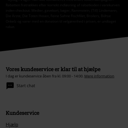
Rabatten fratrækkes efter korrekt indløsning af rabatkoden i varekurven
inden checkout. Medier, gavekort, bøger, Rammstein, (Till) Lindemann,
Die Ärzte, Die Toten Hosen, Feine Sahne Fischfilet, Broilers, Böhse
Onkelz og varer med en donation til velgørenhed i prisen, er undtaget
rabat.
Vores kundeservice er klar til at hjælpe
I dag er kundeservice åben fra kl. 09:00 - 14:00.
Mere information
Start chat
Kundeservice
Hjælp