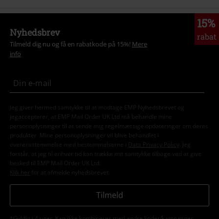
15%
Nyhedsbrev
rabat
Tilmeld dig nu og få en rabatkode på 15%!
Mere
info
Jeg giver hermed samtykke til at modtage EMP Nyhedsbrevet og
jegaccepterer, at EMP Mail Order UK Ltd må behandle mine
personoplysninger til at sende mig regelmæssige opdateringer om deres
produkter. Mine personoplysninger vil blive behandlet i
overensstemmelse med bestemmelserne i
Data Privacy Policy
. Jeg
forstår, at jeg til enhver tid kan trække mit samtykke tilbage ved at give
besked til EMP Mail Order UK Ltd.
Klik her
for at afmelde nyhedsbrevet.
Tilmeld
*Gyldig i 4 uger. Kan ikke kombineres med andre koder/kampagner.