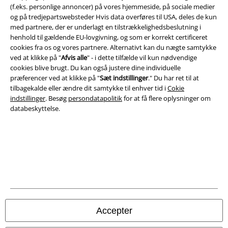
Salgs-, medlems- & leveringsbetingelser
(f.eks. personlige annoncer) på vores hjemmeside, på sociale medier
og på tredjepartswebsteder Hvis data overføres til USA, deles de kun
Om EMP Danmark
med partnere, der er underlagt en tilstrækkelighedsbeslutning i
henhold til gældende EU-lovgivning, og som er korrekt certificeret
Persondatapolitik
cookies fra os og vores partnere. Alternativt kan du nægte samtykke
ved at klikke på "
Afvis alle
" - i dette tilfælde vil kun nødvendige
cookies blive brugt. Du kan også justere dine individuelle
Bortskaffelse af affald og miljøbeskyttelse
præferencer ved at klikke på "
Sæt indstillinger
." Du har ret til at
tilbagekalde eller ændre dit samtykke til enhver tid i
Cokie
Overensstemmelseserklæring
indstillinger
. Besøg
persondatapolitik
for at få flere oplysninger om
databeskyttelse.
Oplysninger om tilgængelighed
Cokie indstillinger
Bekræft annullering
Alle priser er inkl. moms. Oplyst leveringstid er et estimat og ikke
garanteret.
© 1986-2026 E.M.P. Merchandising HGmbH
Accepter