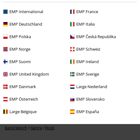
EMP International
EMP France
EMP Deutschland
EMP Italia
EMP Polska
EMP Česká Republika
MSRP
Fra
kr 299.95
kr 219.95
Fra
EMP Norge
EMP Schweiz
EMP Suomi
EMP Ireland
More categories. More options.
EMP United Kingdom
EMP Sverige
Tøj
T-shirts & toppe
T-shirts
EMP Danmark
Large Nederland
Nyheder
Tøj
T-shirts & toppe
T-shirts
EMP Österreich
EMP Slovensko
Store størrelser
T-shirts & toppe
T-shirts
Large Belgique
EMP España
Store størrelser
Herretøj
T-shirts
Band Merch
Genre
Rock