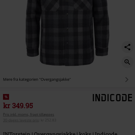
Mere fra kategorien "Overgangsjakke"
%
kr 349.95
Pris inkl. moms, fragt tillægges
30-dages laveste pris
:
kr 252.83
INTorstein | Overgangsjakke | koks | Indicode