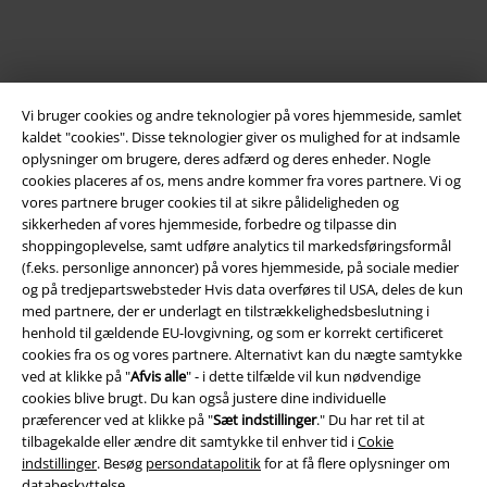
Vi bruger cookies og andre teknologier på vores hjemmeside, samlet
kaldet "cookies". Disse teknologier giver os mulighed for at indsamle
oplysninger om brugere, deres adfærd og deres enheder. Nogle
cookies placeres af os, mens andre kommer fra vores partnere. Vi og
vores partnere bruger cookies til at sikre pålideligheden og
Juridisk
sikkerheden af ​​vores hjemmeside, forbedre og tilpasse din
shoppingoplevelse, samt udføre analytics til markedsføringsformål
Salgs-, medlems- & leveringsbetingelser
(f.eks. personlige annoncer) på vores hjemmeside, på sociale medier
og på tredjepartswebsteder Hvis data overføres til USA, deles de kun
med partnere, der er underlagt en tilstrækkelighedsbeslutning i
Om EMP Danmark
henhold til gældende EU-lovgivning, og som er korrekt certificeret
cookies fra os og vores partnere. Alternativt kan du nægte samtykke
Persondatapolitik
ved at klikke på "
Afvis alle
" - i dette tilfælde vil kun nødvendige
cookies blive brugt. Du kan også justere dine individuelle
Bortskaffelse af affald og miljøbeskyttelse
præferencer ved at klikke på "
Sæt indstillinger
." Du har ret til at
tilbagekalde eller ændre dit samtykke til enhver tid i
Cokie
Overensstemmelseserklæring
indstillinger
. Besøg
persondatapolitik
for at få flere oplysninger om
databeskyttelse.