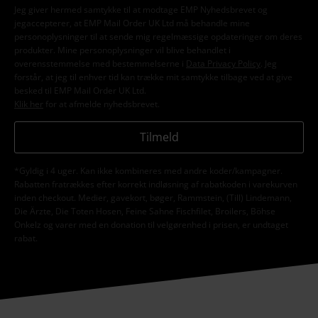
Jeg giver hermed samtykke til at modtage EMP Nyhedsbrevet og
jegaccepterer, at EMP Mail Order UK Ltd må behandle mine
personoplysninger til at sende mig regelmæssige opdateringer om deres
produkter. Mine personoplysninger vil blive behandlet i
overensstemmelse med bestemmelserne i
Data Privacy Policy
. Jeg
forstår, at jeg til enhver tid kan trække mit samtykke tilbage ved at give
besked til EMP Mail Order UK Ltd.
Klik her
for at afmelde nyhedsbrevet.
Tilmeld
*Gyldig i 4 uger. Kan ikke kombineres med andre koder/kampagner.
Rabatten fratrækkes efter korrekt indløsning af rabatkoden i varekurven
inden checkout. Medier, gavekort, bøger, Rammstein, (Till) Lindemann,
Die Ärzte, Die Toten Hosen, Feine Sahne Fischfilet, Broilers, Böhse
Onkelz og varer med en donation til velgørenhed i prisen, er undtaget
rabat.