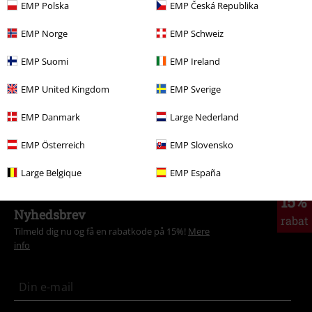
EMP Polska
EMP Česká Republika
More categories. More options.
Udsalg %
Tøj
Jakker & frakker
Overgangsjakker
EMP Norge
EMP Schweiz
Udsalg %
OUTLET
Jakker
EMP Suomi
EMP Ireland
Tøj & accessories
Overdele
Jakker
EMP United Kingdom
EMP Sverige
Tema
Basics
Copy of Tøj
Jakker
EMP Danmark
Large Nederland
Tema
Basics
Basics herrer
EMP Österreich
EMP Slovensko
Large Belgique
EMP España
15%
Nyhedsbrev
rabat
Tilmeld dig nu og få en rabatkode på 15%!
Mere
info