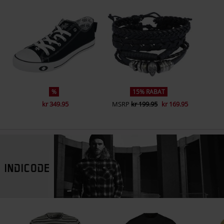
%
15% RABAT
kr 349.95
MSRP
kr 199.95
kr 169.95