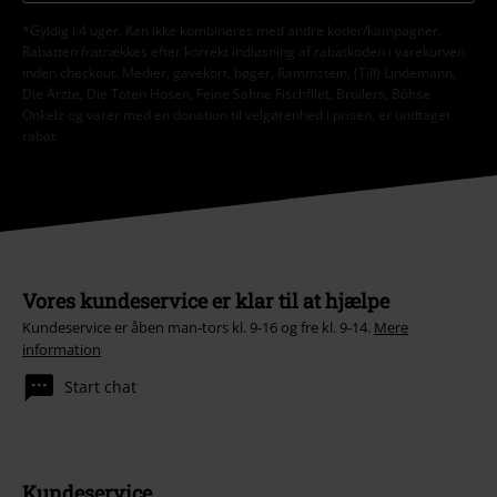
*Gyldig i 4 uger. Kan ikke kombineres med andre koder/kampagner.
Rabatten fratrækkes efter korrekt indløsning af rabatkoden i varekurven
inden checkout. Medier, gavekort, bøger, Rammstein, (Till) Lindemann,
Die Ärzte, Die Toten Hosen, Feine Sahne Fischfilet, Broilers, Böhse
Onkelz og varer med en donation til velgørenhed i prisen, er undtaget
rabat.
Vores kundeservice er klar til at hjælpe
Kundeservice er åben man-tors kl. 9-16 og fre kl. 9-14.
Mere
information
Start chat
Kundeservice