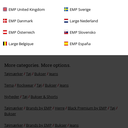
EMP United Kingdom
EMP Sverige
EMP Danmark
Large Nederland
EMP Österreich
EMP Slovensko
kr 519.95
Large Belgique
EMP España
More categories. More options.
Tøjmærker
Tøj
Bukser
Jeans
Tema
Rockwear
Tøj
Bukser
Jeans
Nyheder
Tøj
Bukser & Shorts
Tøjmærker
Brands by EMP
Herre
Black Premium by EMP
Tøj
Bukser
Tøjmærker
Brands by EMP
Bukser
Jeans