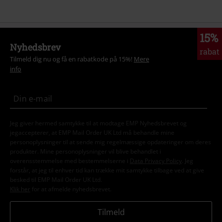
15%
Nyhedsbrev
rabat
Tilmeld dig nu og få en rabatkode på 15%!
Mere
info
Jeg giver hermed samtykke til at modtage EMP Nyhedsbrevet og
jegaccepterer, at EMP Mail Order UK Ltd må behandle mine
personoplysninger til at sende mig regelmæssige opdateringer om deres
produkter. Mine personoplysninger vil blive behandlet i
overensstemmelse med bestemmelserne i
Data Privacy Policy
. Jeg
forstår, at jeg til enhver tid kan trække mit samtykke tilbage ved at give
besked til EMP Mail Order UK Ltd.
Klik her
for at afmelde nyhedsbrevet.
Tilmeld