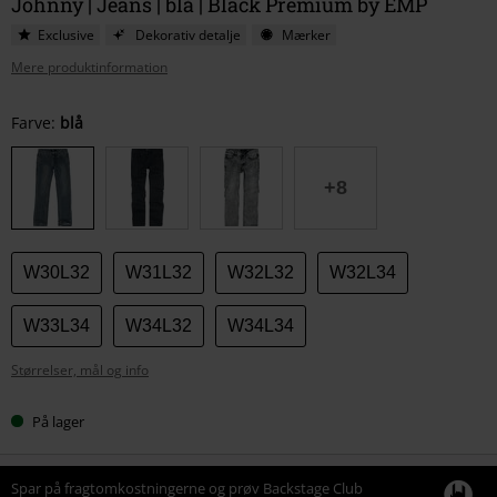
Johnny | Jeans | blå | Black Premium by EMP
Exclusive
Dekorativ detalje
Mærker
Mere produktinformation
Vælg
Farve:
blå
din
størrelse
+8
W30L32
W31L32
W32L32
W32L34
W33L34
W34L32
W34L34
Størrelser, mål og info
På lager
Spar på fragtomkostningerne og prøv Backstage Club