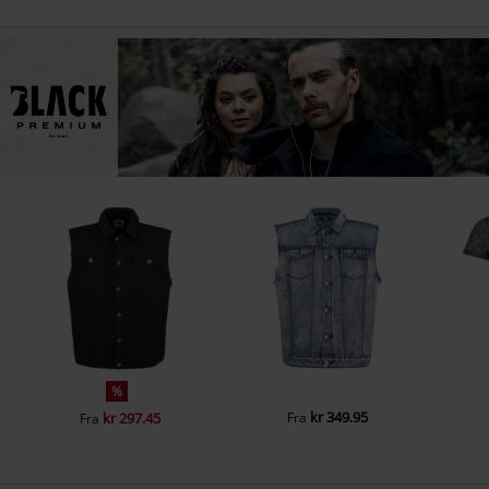
%
kr 349.95
kr 297.45
Fra
Fra