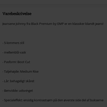
reduktionen er bøger, medier, billetter, Rammstein, (Till) Lindemann, Böhse
Onkelz, Slagtekyllinger, Die Ärzte, Die Toten Hosen, Metality, værdibeviser
og genstande, der inkluderer et donationsbidrag.
Varebeskrivelse
Jeansene Johnny fra Black Premium by EMP er en klassiker blandt jeans!
- 5-lommers stil
- mellemblå vask
- Pasform: Boot Cut
- Taljehøjde: Medium Rise
- Lår: behageligt skåret
- Benvidde: udsvinget
- Specialeffekt: ensidig kontrastsøm på den øverste side del af bukserne