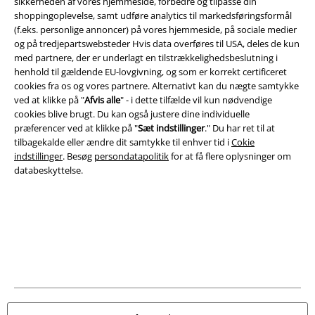
sikkerheden af ​​vores hjemmeside, forbedre og tilpasse din
Juridisk
shoppingoplevelse, samt udføre analytics til markedsføringsformål
(f.eks. personlige annoncer) på vores hjemmeside, på sociale medier
Salgs-, medlems- & leveringsbetingelser
og på tredjepartswebsteder Hvis data overføres til USA, deles de kun
med partnere, der er underlagt en tilstrækkelighedsbeslutning i
Om EMP Danmark
henhold til gældende EU-lovgivning, og som er korrekt certificeret
cookies fra os og vores partnere. Alternativt kan du nægte samtykke
Persondatapolitik
ved at klikke på "
Afvis alle
" - i dette tilfælde vil kun nødvendige
cookies blive brugt. Du kan også justere dine individuelle
præferencer ved at klikke på "
Sæt indstillinger
." Du har ret til at
Bortskaffelse af affald og miljøbeskyttelse
tilbagekalde eller ændre dit samtykke til enhver tid i
Cokie
indstillinger
. Besøg
persondatapolitik
for at få flere oplysninger om
Overensstemmelseserklæring
databeskyttelse.
Oplysninger om tilgængelighed
Cokie indstillinger
Bekræft annullering
Alle priser er inkl. moms. Oplyst leveringstid er et estimat og ikke
garanteret.