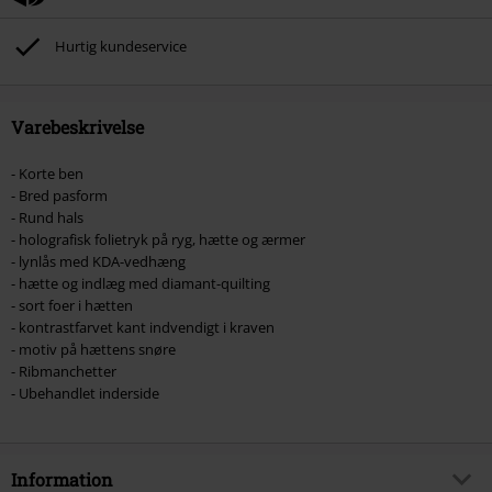
Hurtig kundeservice
Varebeskrivelse
- Korte ben
- Bred pasform
- Rund hals
- holografisk folietryk på ryg, hætte og ærmer
- lynlås med KDA-vedhæng
- hætte og indlæg med diamant-quilting
- sort foer i hætten
- kontrastfarvet kant indvendigt i kraven
- motiv på hættens snøre
- Ribmanchetter
- Ubehandlet inderside
Information