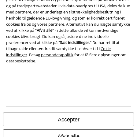
og på tredjepartswebsteder Hvis data overføres til USA, deles de kun
med partnere, der er underlagt en tilstrækkelighedsbeslutning i
Juridisk
henhold til gældende EU-lovgivning, og som er korrekt certificeret
cookies fra os og vores partnere. Alternativt kan du nægte samtykke
Salgs-, medlems- & leveringsbetingelser
ved at klikke på "
Afvis alle
" - i dette tilfælde vil kun nødvendige
cookies blive brugt. Du kan også justere dine individuelle
Om EMP Danmark
præferencer ved at klikke på "
Sæt indstillinger
." Du har ret til at
tilbagekalde eller ændre dit samtykke til enhver tid i
Cokie
Persondatapolitik
indstillinger
. Besøg
persondatapolitik
for at få flere oplysninger om
databeskyttelse.
Bortskaffelse af affald og miljøbeskyttelse
Overensstemmelseserklæring
Oplysninger om tilgængelighed
Cokie indstillinger
Accepter
Bekræft annullering
Afvis alle