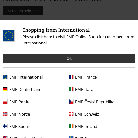
Skriv anmeldelse
Shopping from International
Please click here to visit EMP Online Shop for customers from
International
Ok
EMP International
EMP France
EMP Deutschland
EMP Italia
More categories. More options.
EMP Polska
EMP Česká Republika
Gaming
Top gamingmerch
League of Legends
K/DA
EMP Norge
EMP Schweiz
Nyheder
Tøj
Jumpere
Hættetrøjer
EMP Suomi
EMP Ireland
Dame
Exclusive