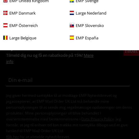
EMP United Kingdom
EMP Sverige
Underholdning
EMP Danmark
Large Nederland
Dame
Tøj
Jumpere & Cardigans
Hættetrøjer
EMP Österreich
EMP Slovensko
Large Belgique
EMP España
15%
Nyhedsbrev
rabat
Tilmeld dig nu og få en rabatkode på 15%!
Mere
info
Jeg giver hermed samtykke til at modtage EMP Nyhedsbrevet og
jegaccepterer, at EMP Mail Order UK Ltd må behandle mine
personoplysninger til at sende mig regelmæssige opdateringer om deres
produkter. Mine personoplysninger vil blive behandlet i
overensstemmelse med bestemmelserne i
Data Privacy Policy
. Jeg
forstår, at jeg til enhver tid kan trække mit samtykke tilbage ved at give
besked til EMP Mail Order UK Ltd.
Klik her
for at afmelde nyhedsbrevet.