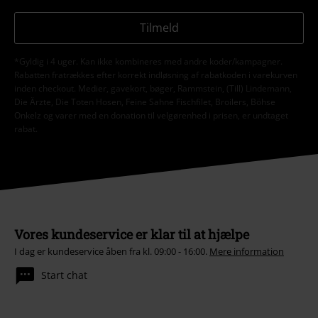
Tilmeld
*Gyldig i 4 uger. Kan ikke kombineres med andre koder/kampagner.
Rabatten fratrækkes efter korrekt indløsning af rabatkoden i varekurven
inden checkout. Medier, gavekort, bøger, Rammstein, (Till) Lindemann,
Die Ärzte, Die Toten Hosen, Feine Sahne Fischfilet, Broilers, Böhse
Onkelz og varer med en donation til velgørenhed i prisen, er undtaget
rabat.
Vores kundeservice er klar til at hjælpe
I dag er kundeservice åben fra kl. 09:00 - 16:00.
Mere information
Start chat