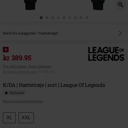
Mere fra kategorien "Hættetrøje"
%
kr 389.95
Pris inkl. moms, fragt tillægges
30-dages laveste pris
:
kr 304.16
K/DA | Hættetrøje | sort | League Of Legends
Exclusive
Mere produktinformation
Vælg
XL
XXL
din