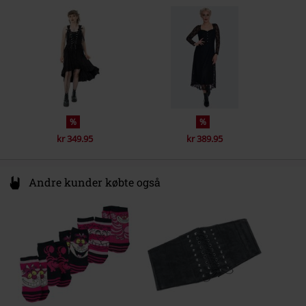
Ærmeform
Tilspidset
Ireland
info@innocentclothingltd.com
Ærmelængde
Langærmet
Lukke
Trykknap
Farve
sort
%
%
kr 349.95
kr 389.95
Andre kunder købte også