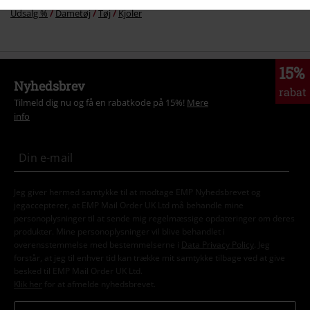
Udsalg %
Dametøj
Tøj
Kjoler
15%
Nyhedsbrev
rabat
Tilmeld dig nu og få en rabatkode på 15%!
Mere
info
Jeg giver hermed samtykke til at modtage EMP Nyhedsbrevet og
jegaccepterer, at EMP Mail Order UK Ltd må behandle mine
personoplysninger til at sende mig regelmæssige opdateringer om deres
produkter. Mine personoplysninger vil blive behandlet i
overensstemmelse med bestemmelserne i
Data Privacy Policy
. Jeg
forstår, at jeg til enhver tid kan trække mit samtykke tilbage ved at give
besked til EMP Mail Order UK Ltd.
Klik her
for at afmelde nyhedsbrevet.