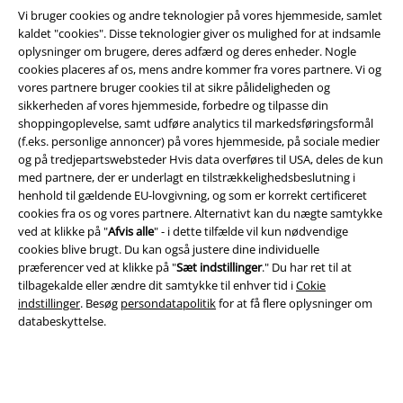
EMP app
Vi bruger cookies og andre teknologier på vores hjemmeside, samlet
Download den nye EMP app gratis og få glæde af alle forbedringerne
kaldet "cookies". Disse teknologier giver os mulighed for at indsamle
og fordelene!
oplysninger om brugere, deres adfærd og deres enheder. Nogle
cookies placeres af os, mens andre kommer fra vores partnere. Vi og
vores partnere bruger cookies til at sikre pålideligheden og
sikkerheden af ​​vores hjemmeside, forbedre og tilpasse din
shoppingoplevelse, samt udføre analytics til markedsføringsformål
(f.eks. personlige annoncer) på vores hjemmeside, på sociale medier
og på tredjepartswebsteder Hvis data overføres til USA, deles de kun
A Warner Music Group Company
med partnere, der er underlagt en tilstrækkelighedsbeslutning i
henhold til gældende EU-lovgivning, og som er korrekt certificeret
cookies fra os og vores partnere. Alternativt kan du nægte samtykke
ved at klikke på "
Afvis alle
" - i dette tilfælde vil kun nødvendige
cookies blive brugt. Du kan også justere dine individuelle
præferencer ved at klikke på "
Sæt indstillinger
." Du har ret til at
tilbagekalde eller ændre dit samtykke til enhver tid i
Cokie
indstillinger
. Besøg
persondatapolitik
for at få flere oplysninger om
databeskyttelse.