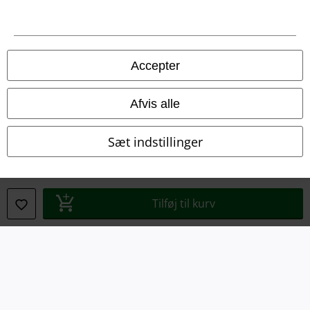
Juridisk
Salgs-, medlems- & leveringsbetingelser
Accepter
Om EMP Danmark
Persondatapolitik
Afvis alle
Bortskaffelse af affald og miljøbeskyttelse
Sæt indstillinger
Overensstemmelseserklæring
Oplysninger om tilgængelighed
Tilføj til kurv
Cokie indstillinger
Bekræft annullering
Alle priser er inkl. moms. Oplyst leveringstid er et estimat og ikke
garanteret.