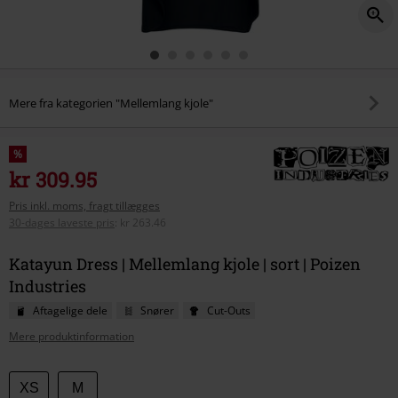
Mere fra kategorien "Mellemlang kjole"
%
kr 309.95
Pris inkl. moms, fragt tillægges
30-dages laveste pris
:
kr 263.46
Katayun Dress | Mellemlang kjole | sort | Poizen
Industries
Aftagelige dele
Snører
Cut-Outs
Mere produktinformation
Vælg
XS
M