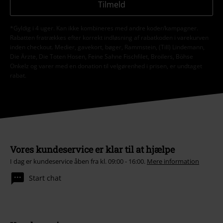
Tilmeld
*Gyldig i 4 uger. Kan ikke kombineres med andre koder/kampagner.
Rabatten fratrækkes efter korrekt indløsning af rabatkoden i varekurven
inden checkout. Medier, gavekort, bøger, Rammstein, (Till) Lindemann,
Die Ärzte, Die Toten Hosen, Feine Sahne Fischfilet, Broilers, Böhse
Onkelz og varer med en donation til velgørenhed i prisen, er undtaget
rabat.
Vores kundeservice er klar til at hjælpe
I dag er kundeservice åben fra kl. 09:00 - 16:00.
Mere information
Start chat