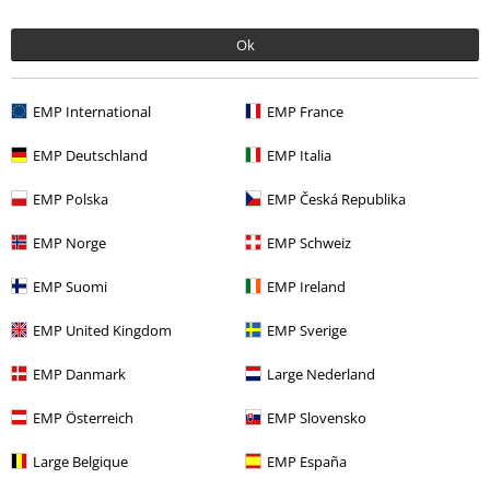
Ok
EMP International
EMP France
EMP Deutschland
EMP Italia
%
EMP Polska
EMP Česká Republika
kr 309.95
EMP Norge
EMP Schweiz
EMP Suomi
EMP Ireland
More categories. More options.
EMP United Kingdom
EMP Sverige
Tøj & accessories
One-Pieces
Kjoler
EMP Danmark
Large Nederland
Tøj
Kjoler
Midi-kjoler
EMP Österreich
EMP Slovensko
Tema
Sort tøj
Sorte kjoler
Large Belgique
EMP España
Dame
Tøj
Kjoler
Midi-kjoler