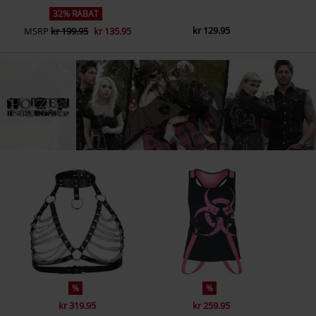
32% RABAT
kr 129.95
MSRP
kr 199.95
kr 135.95
%
%
kr 319.95
kr 259.95