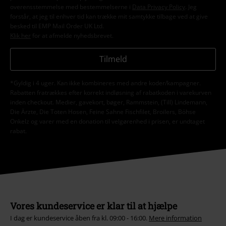
overensstemmelse med bestemmelserne i
Data Privacy Policy
. Jeg
forstår, at jeg til enhver tid kan trække mit samtykke tilbage ved at give
besked til EMP Mail Order UK Ltd.
Klik her
for at afmelde nyhedsbrevet.
Tilmeld
*Gyldig i 4 uger. Kan ikke kombineres med andre koder/kampagner.
Rabatten fratrækkes efter korrekt indløsning af rabatkoden i varekurven
inden checkout. Medier, gavekort, bøger, Rammstein, (Till) Lindemann,
Die Ärzte, Die Toten Hosen, Feine Sahne Fischfilet, Broilers, Böhse
Onkelz og varer med en donation til velgørenhed i prisen, er undtaget
rabat.
Vores kundeservice er klar til at hjælpe
I dag er kundeservice åben fra kl. 09:00 - 16:00.
Mere information