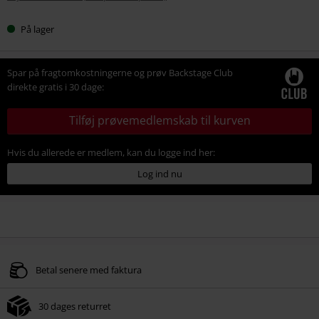
På lager
Spar på fragtomkostningerne og prøv Backstage Club
direkte gratis i 30 dage:
Tilføj prøvemedlemskab til kurven
Hvis du allerede er medlem, kan du logge ind her:
Log ind nu
Betal senere med faktura
30 dages returret