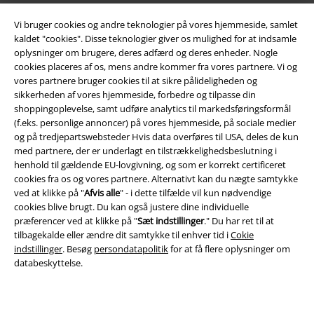
Vi bruger cookies og andre teknologier på vores hjemmeside, samlet
kaldet "cookies". Disse teknologier giver os mulighed for at indsamle
oplysninger om brugere, deres adfærd og deres enheder. Nogle
cookies placeres af os, mens andre kommer fra vores partnere. Vi og
vores partnere bruger cookies til at sikre pålideligheden og
Juridisk
sikkerheden af ​​vores hjemmeside, forbedre og tilpasse din
shoppingoplevelse, samt udføre analytics til markedsføringsformål
Salgs-, medlems- & leveringsbetingelser
(f.eks. personlige annoncer) på vores hjemmeside, på sociale medier
og på tredjepartswebsteder Hvis data overføres til USA, deles de kun
Om EMP Danmark
med partnere, der er underlagt en tilstrækkelighedsbeslutning i
henhold til gældende EU-lovgivning, og som er korrekt certificeret
cookies fra os og vores partnere. Alternativt kan du nægte samtykke
Persondatapolitik
ved at klikke på "
Afvis alle
" - i dette tilfælde vil kun nødvendige
cookies blive brugt. Du kan også justere dine individuelle
Bortskaffelse af affald og miljøbeskyttelse
præferencer ved at klikke på "
Sæt indstillinger
." Du har ret til at
tilbagekalde eller ændre dit samtykke til enhver tid i
Cokie
Overensstemmelseserklæring
indstillinger
. Besøg
persondatapolitik
for at få flere oplysninger om
databeskyttelse.
Oplysninger om tilgængelighed
Cokie indstillinger