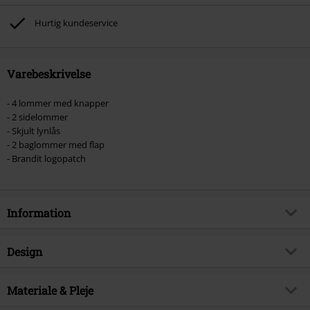
Hurtig kundeservice
Varebeskrivelse
- 4 lommer med knapper
- 2 sidelommer
- Skjult lynlås
- 2 baglommer med flap
- Brandit logopatch
Information
Artikelnr.
496727
Design
Titel
Kids' Pure
Produkttype
Cargo
Brand
Materiale & Pleje
Brandit
Mønster
Plain