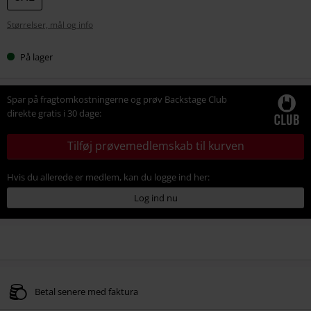
Størrelser, mål og info
På lager
Spar på fragtomkostningerne og prøv Backstage Club
direkte gratis i 30 dage:
Tilføj prøvemedlemskab til kurven
Hvis du allerede er medlem, kan du logge ind her:
Log ind nu
Betal senere med faktura