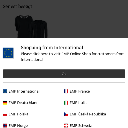
Senest besøgt
Shopping from International
Please click here to visit EMP Online Shop for customers from
International
%
kr 349.95
Ok
EMP International
EMP France
More categories. More options.
Tøjmærker
Tøj
Pullovers
EMP Deutschland
EMP Italia
Tøjmærker
Dame
EMP Polska
EMP Česká Republika
Store størrelser
Dametøj
Jumper
EMP Norge
EMP Schweiz