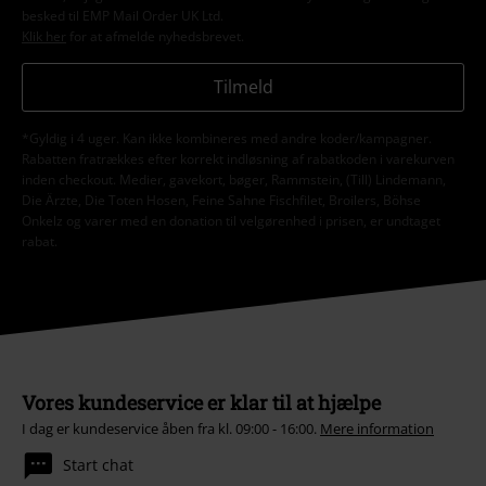
besked til EMP Mail Order UK Ltd.
Klik her
for at afmelde nyhedsbrevet.
Tilmeld
*Gyldig i 4 uger. Kan ikke kombineres med andre koder/kampagner.
Rabatten fratrækkes efter korrekt indløsning af rabatkoden i varekurven
inden checkout. Medier, gavekort, bøger, Rammstein, (Till) Lindemann,
Die Ärzte, Die Toten Hosen, Feine Sahne Fischfilet, Broilers, Böhse
Onkelz og varer med en donation til velgørenhed i prisen, er undtaget
rabat.
Vores kundeservice er klar til at hjælpe
I dag er kundeservice åben fra kl. 09:00 - 16:00.
Mere information
Start chat