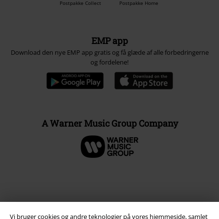
Postpakke Collect
Postpakke Home
EMP app
Download den nye EMP app gratis og få glæde af alle forbedringerne
og fordelene!
A Warner Music Group Company
Vi bruger cookies og andre teknologier på vores hjemmeside, samlet