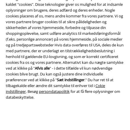
kaldet "cookies". Disse teknologier giver os mulighed for at indsamle
oplysninger om brugere, deres adfærd og deres enheder. Nogle
cookies placeres af os, mens andre kommer fra vores partnere. Vi og
vores partnere bruger cookies til at sikre pålideligheden og
Juridisk
sikkerheden af ​​vores hjemmeside, forbedre og tilpasse din
shoppingoplevelse, samt udføre analytics til markedsføringsformål
Salgs-, medlems- & leveringsbetingelser
(f.eks. personlige annoncer) på vores hjemmeside, på sociale medier
og på tredjepartswebsteder Hvis data overføres til USA, deles de kun
Om EMP Danmark
med partnere, der er underlagt en tilstrækkelighedsbeslutning i
henhold til gældende EU-lovgivning, og som er korrekt certificeret
cookies fra os og vores partnere. Alternativt kan du nægte samtykke
Persondatapolitik
ved at klikke på "
Afvis alle
" - i dette tilfælde vil kun nødvendige
cookies blive brugt. Du kan også justere dine individuelle
Bortskaffelse af affald og miljøbeskyttelse
præferencer ved at klikke på "
Sæt indstillinger
." Du har ret til at
tilbagekalde eller ændre dit samtykke til enhver tid i
Cokie
Overensstemmelseserklæring
indstillinger
. Besøg
persondatapolitik
for at få flere oplysninger om
databeskyttelse.
Oplysninger om tilgængelighed
Cokie indstillinger
Bekræft annullering