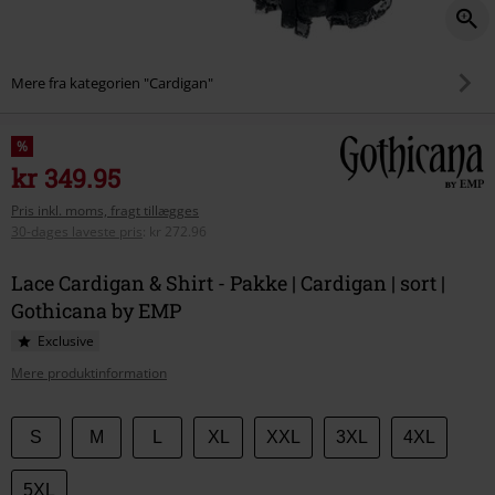
Mere fra kategorien "Cardigan"
%
kr 349.95
Pris inkl. moms, fragt tillægges
30-dages laveste pris
:
kr 272.96
Lace Cardigan & Shirt - Pakke | Cardigan | sort |
Gothicana by EMP
Exclusive
Mere produktinformation
Vælg
S
M
L
XL
XXL
3XL
4XL
din
størrelse
5XL