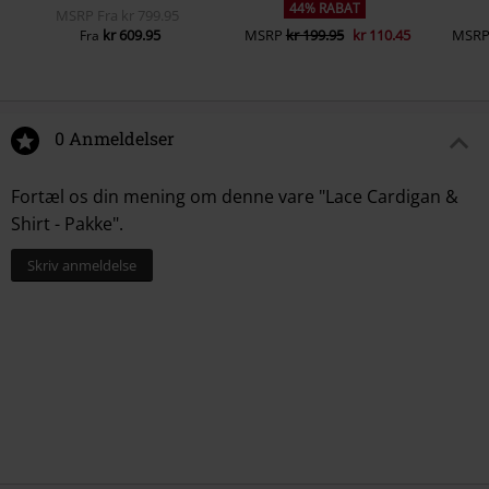
44% RABAT
MSRP
Fra
kr 799.95
kr 609.95
MSRP
kr 199.95
kr 110.45
MSR
Fra
0 Anmeldelser
Fortæl os din mening om denne vare "Lace Cardigan &
Shirt - Pakke".
Skriv anmeldelse