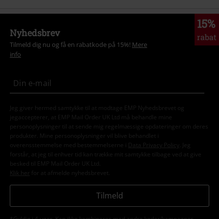
15%
Nyhedsbrev
rabat
Tilmeld dig nu og få en rabatkode på 15%!
Mere
info
Jeg giver hermed samtykke til at modtage EMP Nyhedsbrevet og
jegaccepterer, at EMP Mail Order UK Ltd må behandle mine
personoplysninger til at sende mig regelmæssige opdateringer om deres
produkter. Mine personoplysninger vil blive behandlet i
overensstemmelse med bestemmelserne i
Data Privacy Policy
. Jeg
forstår, at jeg til enhver tid kan trække mit samtykke tilbage ved at give
besked til EMP Mail Order UK Ltd.
Klik her
for at afmelde nyhedsbrevet.
Tilmeld
*Gyldig i 4 uger. Kan ikke kombineres med andre koder/kampagner.