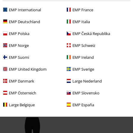
Kvalitet
EMP International
EMP France
5
Design
EMP Deutschland
EMP Italia
5
Pasform
EMP Polska
EMP Česká Republika
5
Verificeret anmeldelse
EMP Norge
EMP Schweiz
Var denne anmeldelse til hjælp?
EMP Suomi
EMP Ireland
EMP United Kingdom
EMP Sverige
EMP Danmark
Large Nederland
Kommentar
EMP Österreich
EMP Slovensko
Large Belgique
EMP España
Senest besøgt