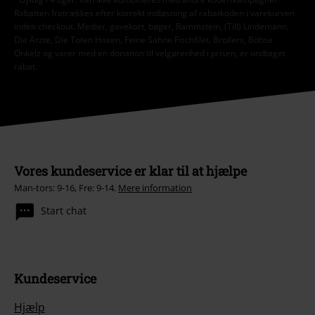
Rabatten fratrækkes efter korrekt indløsning af rabatkoden i varekurven
inden checkout. Medier, gavekort, bøger, Rammstein, (Till) Lindemann,
Die Ärzte, Die Toten Hosen, Feine Sahne Fischfilet, Broilers, Böhse
Onkelz og varer med en donation til velgørenhed i prisen, er undtaget
rabat.
Vores kundeservice er klar til at hjælpe
Man-tors: 9-16, Fre: 9-14.
Mere information
Start chat
Kundeservice
Hjælp