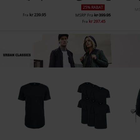
25% RABAT
M
kr 239.95
Fra
MSRP
Fra
kr 399.95
kr 297.45
Fra