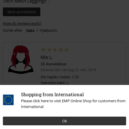
Tech Mesh Leggings".
Skriv anmeldelse
How do reviews work?
Sortér efter
Dato
Hjælpsom
Mie L.
16 Anmeldelser
Skrevet den: lørdag 22. dec, 2018
Din højde i meter: 1.72
Størrelse købt: L
Meget flotte
Shopping from International
Please click here to visit EMP Online Shop for customers from
Flotte og behagelige leggings med god pasform.
International
Ok