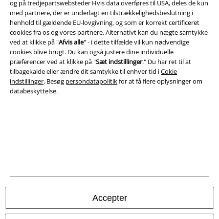
Salgs-, medlems- & leveringsbetingelser
og på tredjepartswebsteder Hvis data overføres til USA, deles de kun
med partnere, der er underlagt en tilstrækkelighedsbeslutning i
Om EMP Danmark
henhold til gældende EU-lovgivning, og som er korrekt certificeret
cookies fra os og vores partnere. Alternativt kan du nægte samtykke
ved at klikke på "
Afvis alle
" - i dette tilfælde vil kun nødvendige
Persondatapolitik
cookies blive brugt. Du kan også justere dine individuelle
præferencer ved at klikke på "
Sæt indstillinger
." Du har ret til at
Bortskaffelse af affald og miljøbeskyttelse
tilbagekalde eller ændre dit samtykke til enhver tid i
Cokie
indstillinger
. Besøg
persondatapolitik
for at få flere oplysninger om
Overensstemmelseserklæring
databeskyttelse.
Oplysninger om tilgængelighed
Cokie indstillinger
Bekræft annullering
Alle priser er inkl. moms. Oplyst leveringstid er et estimat og ikke
garanteret.
Accepter
© 1986-2026 E.M.P. Merchandising HGmbH