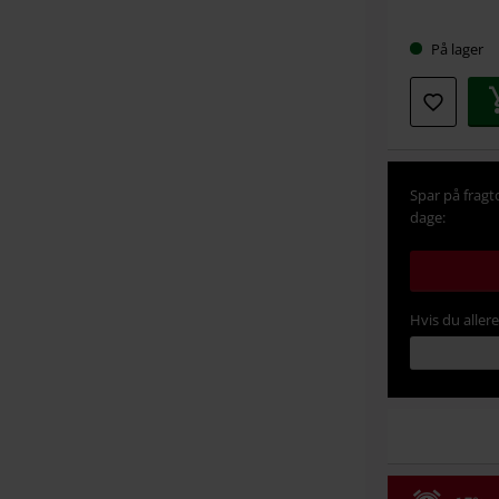
På lager
Spar på fragt
dage:
Hvis du aller