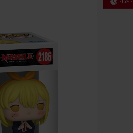
-15% -
Rabatko
Gælder indtil 
Kun online. M
Efter du har i
Kan ikke komb
bøger, medier,
Ärzte, Die Tot
donationsbidr