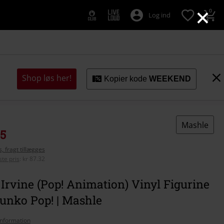
×
0
Log ind
Shop løs her!
Kopier kode
WEEKEND
Mashle
95
, fragt tillægges
te pris
:
kr 87.32
rvine (Pop! Animation) Vinyl Figurine
Funko Pop! | Mashle
nformation