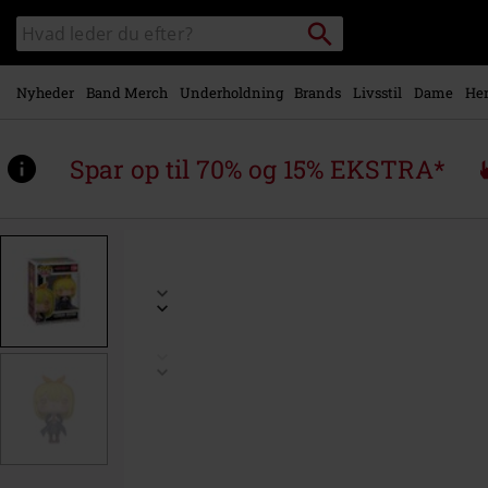
Gå til
Søg
Søg
hovedindhold
sortiment
Nyheder
Band Merch
Underholdning
Brands
Livsstil
Dame
Her
Spar op til 70% og 15% EKSTRA*
https://www.emp-
shop.dk/p/lemon-
irvine-
%28pop%21-
animation%29-
vinyl-
figurine-
2186/590365St.html