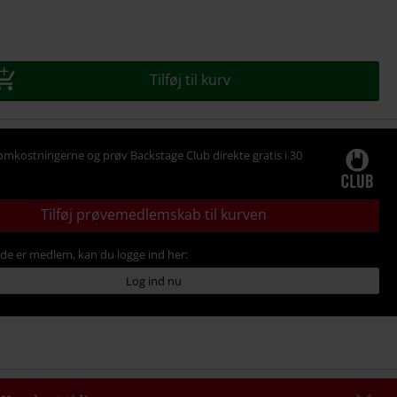
Tilføj til kurv
omkostningerne og prøv Backstage Club direkte gratis i 30
Tilføj prøvemedlemskab til kurven
ede er medlem, kan du logge ind her:
Log ind nu