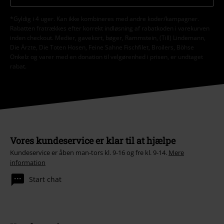
*Gyldig i 4 uger. Kan ikke kombineres med andre koder/kampagner.
Rabatten fratrækkes efter korrekt indløsning af rabatkoden i varekurven
inden checkout. Medier, gavekort, bøger, Rammstein, (Till) Lindemann,
Die Ärzte, Die Toten Hosen, Feine Sahne Fischfilet, Broilers, Böhse
Onkelz og varer med en donation til velgørenhed i prisen, er undtaget
rabat.
Vores kundeservice er klar til at hjælpe
Kundeservice er åben man-tors kl. 9-16 og fre kl. 9-14.
Mere
information
Start chat