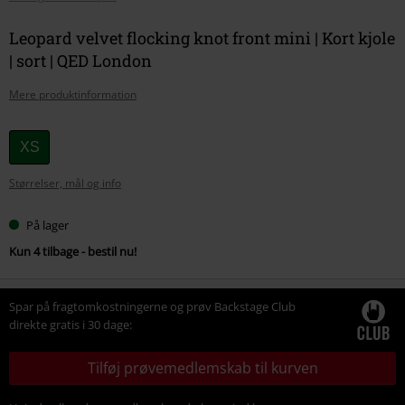
Leopard velvet flocking knot front mini | Kort kjole
| sort | QED London
Mere produktinformation
Vælg
XS
din
Størrelser, mål og info
størrelse
På lager
Kun 4 tilbage - bestil nu!
Spar på fragtomkostningerne og prøv Backstage Club
direkte gratis i 30 dage:
Tilføj prøvemedlemskab til kurven