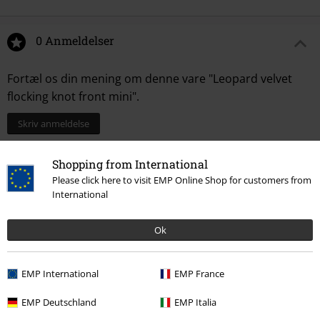
0 Anmeldelser
Fortæl os din mening om denne vare "Leopard velvet
flocking knot front mini".
Skriv anmeldelse
Shopping from International
Please click here to visit EMP Online Shop for customers from
International
Ok
EMP International
EMP France
Senest besøgt
EMP Deutschland
EMP Italia