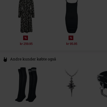
Ireland
www.novalondon.com
%
%
kr 259.95
kr 95.95
Andre kunder købte også