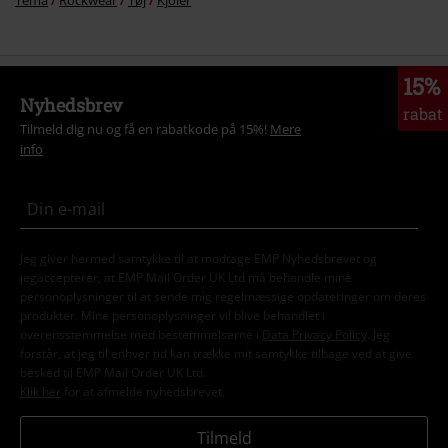
Tema
Rockwear
Tøj
Kjoler
15%
Nyhedsbrev
rabat
Tilmeld dig nu og få en rabatkode på 15%!
Mere
info
Jeg giver hermed samtykke til at modtage EMP Nyhedsbrevet og
jegaccepterer, at EMP Mail Order UK Ltd må behandle mine
personoplysninger til at sende mig regelmæssige opdateringer om deres
produkter. Mine personoplysninger vil blive behandlet i
overensstemmelse med bestemmelserne i
Data Privacy Policy
. Jeg
forstår, at jeg til enhver tid kan trække mit samtykke tilbage ved at give
besked til EMP Mail Order UK Ltd.
Klik her
for at afmelde nyhedsbrevet.
Tilmeld