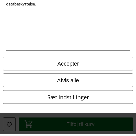
databeskyttelse.
Juridisk
Salgs-, medlems- & leveringsbetingelser
Om EMP Danmark
Persondatapolitik
Bortskaffelse af affald og miljøbeskyttelse
Accepter
Overensstemmelseserklæring
Afvis alle
Oplysninger om tilgængelighed
Sæt indstillinger
Cokie indstillinger
Bekræft annullering
Tilføj til kurv
Alle priser er inkl. moms. Oplyst leveringstid er et estimat og ikke
garanteret.