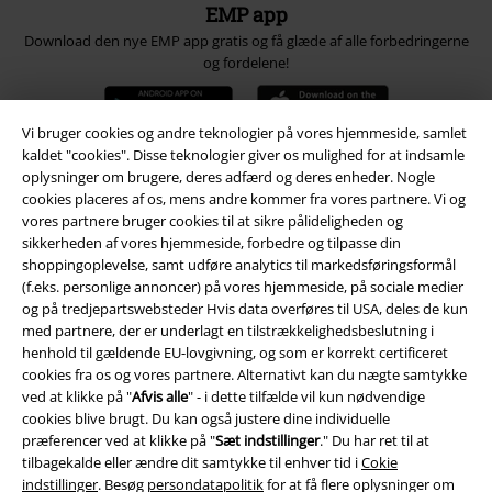
EMP app
Download den nye EMP app gratis og få glæde af alle forbedringerne
og fordelene!
Vi bruger cookies og andre teknologier på vores hjemmeside, samlet
kaldet "cookies". Disse teknologier giver os mulighed for at indsamle
oplysninger om brugere, deres adfærd og deres enheder. Nogle
A Warner Music Group Company
cookies placeres af os, mens andre kommer fra vores partnere. Vi og
vores partnere bruger cookies til at sikre pålideligheden og
sikkerheden af ​​vores hjemmeside, forbedre og tilpasse din
shoppingoplevelse, samt udføre analytics til markedsføringsformål
(f.eks. personlige annoncer) på vores hjemmeside, på sociale medier
og på tredjepartswebsteder Hvis data overføres til USA, deles de kun
med partnere, der er underlagt en tilstrækkelighedsbeslutning i
henhold til gældende EU-lovgivning, og som er korrekt certificeret
cookies fra os og vores partnere. Alternativt kan du nægte samtykke
ved at klikke på "
Afvis alle
" - i dette tilfælde vil kun nødvendige
cookies blive brugt. Du kan også justere dine individuelle
præferencer ved at klikke på "
Sæt indstillinger
." Du har ret til at
tilbagekalde eller ændre dit samtykke til enhver tid i
Cokie
indstillinger
. Besøg
persondatapolitik
for at få flere oplysninger om