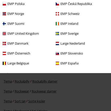
EMP Polska
EMP Česká Republika
EMP Norge
EMP Schweiz
EMP Suomi
EMP Ireland
EMP United Kingdom
EMP Sverige
%
EMP Danmark
Large Nederland
kr 309.95
EMP Österreich
EMP Slovensko
Large Belgique
EMP España
More categories. More options.
Tøjmærker
QED London
Tema
Rockabilly
Rockabilly damer
Tema
Rockwear
Rockwear damer
Tema
Sort tøj
Sorte kjoler