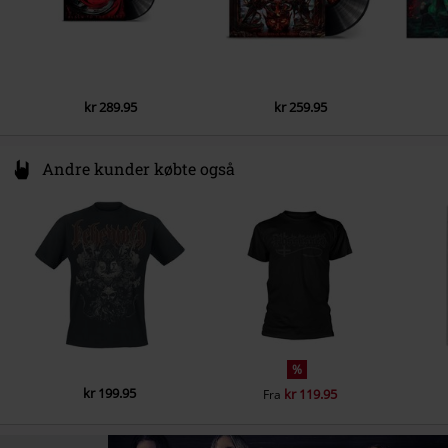
5.
Cold Demons
6.
The Calling
7.
North
kr 289.95
kr 259.95
8.
Forwards To Die!!!
9.
A World Of Hurt
Andre kunder købte også
10.
The Word Made Flesh
11.
The Final Massacre
%
kr 199.95
kr 119.95
Fra