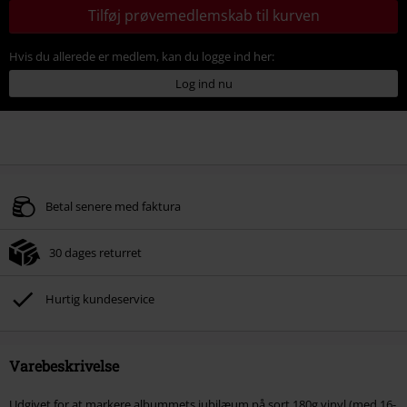
Tilføj prøvemedlemskab til kurven
Hvis du allerede er medlem, kan du logge ind her:
Log ind nu
Betal senere med faktura
30 dages returret
Hurtig kundeservice
Varebeskrivelse
Udgivet for at markere albummets jubilæum på sort 180g vinyl (med 16-