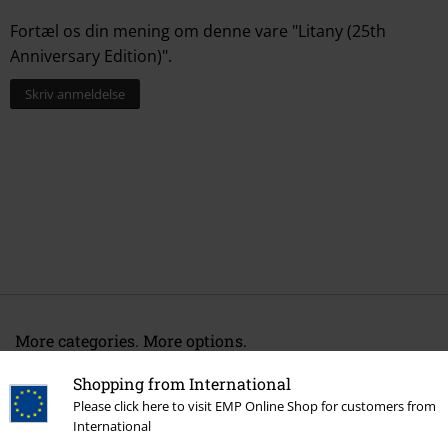
Fortæl os din mening om denne vare "Litany (25th
Anniversary Edition)".
Skriv anmeldelse
More categories. More options.
Band Merch
Medier
Vinyl
Shopping from International
Please click here to visit EMP Online Shop for customers from
Band Merch
Genre
Death Metal
International