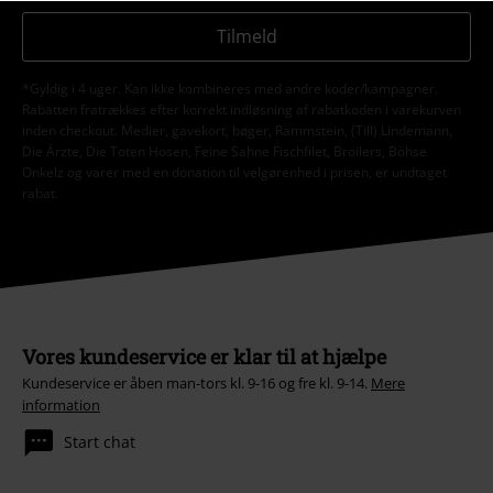
Tilmeld
*Gyldig i 4 uger. Kan ikke kombineres med andre koder/kampagner.
Rabatten fratrækkes efter korrekt indløsning af rabatkoden i varekurven
inden checkout. Medier, gavekort, bøger, Rammstein, (Till) Lindemann,
Die Ärzte, Die Toten Hosen, Feine Sahne Fischfilet, Broilers, Böhse
Onkelz og varer med en donation til velgørenhed i prisen, er undtaget
rabat.
Vores kundeservice er klar til at hjælpe
Kundeservice er åben man-tors kl. 9-16 og fre kl. 9-14.
Mere
information
Start chat