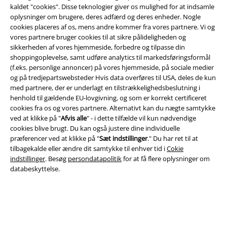
kaldet "cookies". Disse teknologier giver os mulighed for at indsamle
oplysninger om brugere, deres adfærd og deres enheder. Nogle
cookies placeres af os, mens andre kommer fra vores partnere. Vi og
Juridisk
vores partnere bruger cookies til at sikre pålideligheden og
sikkerheden af ​​vores hjemmeside, forbedre og tilpasse din
Salgs-, medlems- & leveringsbetingelser
shoppingoplevelse, samt udføre analytics til markedsføringsformål
(f.eks. personlige annoncer) på vores hjemmeside, på sociale medier
Om EMP Danmark
og på tredjepartswebsteder Hvis data overføres til USA, deles de kun
med partnere, der er underlagt en tilstrækkelighedsbeslutning i
Persondatapolitik
henhold til gældende EU-lovgivning, og som er korrekt certificeret
cookies fra os og vores partnere. Alternativt kan du nægte samtykke
ved at klikke på "
Afvis alle
" - i dette tilfælde vil kun nødvendige
Bortskaffelse af affald og miljøbeskyttelse
cookies blive brugt. Du kan også justere dine individuelle
præferencer ved at klikke på "
Sæt indstillinger
." Du har ret til at
Overensstemmelseserklæring
tilbagekalde eller ændre dit samtykke til enhver tid i
Cokie
indstillinger
. Besøg
persondatapolitik
for at få flere oplysninger om
Oplysninger om tilgængelighed
databeskyttelse.
Cokie indstillinger
Bekræft annullering