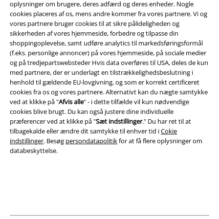
oplysninger om brugere, deres adfærd og deres enheder. Nogle
cookies placeres af os, mens andre kommer fra vores partnere. Vi og
Juridisk
vores partnere bruger cookies til at sikre pålideligheden og
sikkerheden af ​​vores hjemmeside, forbedre og tilpasse din
Salgs-, medlems- & leveringsbetingelser
shoppingoplevelse, samt udføre analytics til markedsføringsformål
(f.eks. personlige annoncer) på vores hjemmeside, på sociale medier
Om EMP Danmark
og på tredjepartswebsteder Hvis data overføres til USA, deles de kun
med partnere, der er underlagt en tilstrækkelighedsbeslutning i
Persondatapolitik
henhold til gældende EU-lovgivning, og som er korrekt certificeret
cookies fra os og vores partnere. Alternativt kan du nægte samtykke
Bortskaffelse af affald og miljøbeskyttelse
ved at klikke på "
Afvis alle
" - i dette tilfælde vil kun nødvendige
cookies blive brugt. Du kan også justere dine individuelle
præferencer ved at klikke på "
Sæt indstillinger
." Du har ret til at
Overensstemmelseserklæring
tilbagekalde eller ændre dit samtykke til enhver tid i
Cokie
indstillinger
. Besøg
persondatapolitik
for at få flere oplysninger om
Oplysninger om tilgængelighed
databeskyttelse.
Cokie indstillinger
Bekræft annullering
Alle priser er inkl. moms. Oplyst leveringstid er et estimat og ikke