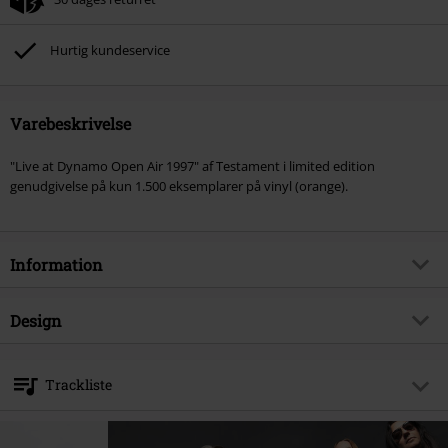
Hurtig kundeservice
Varebeskrivelse
"Live at Dynamo Open Air 1997" af Testament i limited edition
genudgivelse på kun 1.500 eksemplarer på vinyl (orange).
Information
Artikelnr.
557152
Design
Titel
Live at Dynamo Open Air 1997
Produkttype
LP
Musikgenre
Thrash Metal
Trackliste
Medier - Format 1-3
LP
Produktemne
Bands
LP 1
live
true