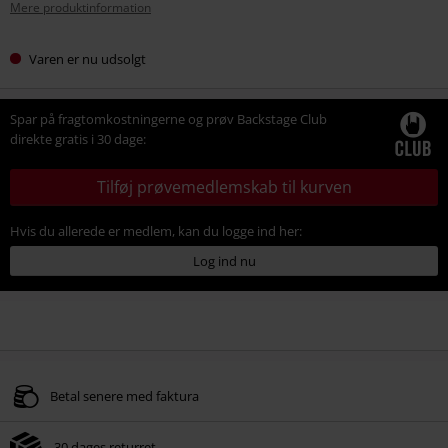
Mere produktinformation
Varen er nu udsolgt
Spar på fragtomkostningerne og prøv Backstage Club
direkte gratis i 30 dage:
Tilføj prøvemedlemskab til kurven
Hvis du allerede er medlem, kan du logge ind her:
Log ind nu
Betal senere med faktura
30 dages returret