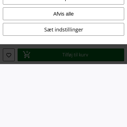
Om EMP Danmark
Persondatapolitik
Afvis alle
Bortskaffelse af affald og miljøbeskyttelse
Sæt indstillinger
Overensstemmelseserklæring
Oplysninger om tilgængelighed
Tilføj til kurv
Cokie indstillinger
Bekræft annullering
Alle priser er inkl. moms. Oplyst leveringstid er et estimat og ikke
garanteret.
© 1986-2026 E.M.P. Merchandising HGmbH