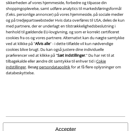
sikkerheden af ​​vores hjemmeside, forbedre og tilpasse din
shoppingoplevelse, samt udføre analytics til markedsføringsformål
(f.eks. personlige annoncer) på vores hjemmeside, på sociale medier
og på tredjepartswebsteder Hvis data overføres til USA, deles de kun
A Warner Music Group Company
med partnere, der er underlagt en tilstrækkelighedsbeslutning i
henhold til gældende EU-lovgivning, og som er korrekt certificeret
cookies fra os og vores partnere. Alternativt kan du nægte samtykke
ved at klikke på "
Afvis alle
" - i dette tilfælde vil kun nødvendige
cookies blive brugt. Du kan også justere dine individuelle
præferencer ved at klikke på "
Sæt indstillinger
." Du har ret til at
tilbagekalde eller ændre dit samtykke til enhver tid i
Cokie
indstillinger
. Besøg
persondatapolitik
for at få flere oplysninger om
databeskyttelse.
Juridisk
Salgs-, medlems- & leveringsbetingelser
Accepter