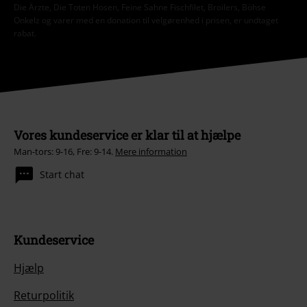
Die Ärzte, Die Toten Hosen, Feine Sahne Fischfilet, Broilers, Böhse
Onkelz og varer med en donation til velgørenhed i prisen, er undtaget
rabat.
Vores kundeservice er klar til at hjælpe
Man-tors: 9-16, Fre: 9-14.
Mere information
Start chat
Kundeservice
Hjælp
Returpolitik