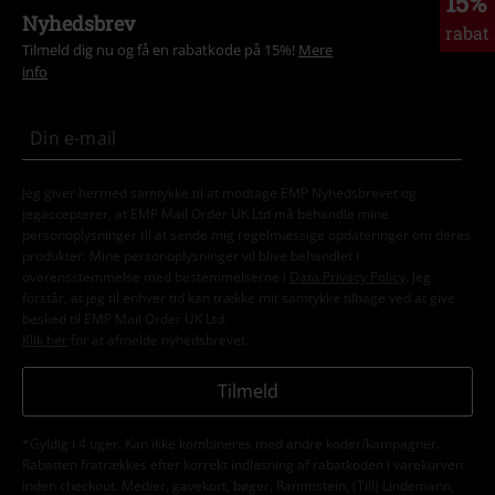
15%
Nyhedsbrev
rabat
Tilmeld dig nu og få en rabatkode på 15%!
Mere
info
Jeg giver hermed samtykke til at modtage EMP Nyhedsbrevet og
jegaccepterer, at EMP Mail Order UK Ltd må behandle mine
personoplysninger til at sende mig regelmæssige opdateringer om deres
produkter. Mine personoplysninger vil blive behandlet i
overensstemmelse med bestemmelserne i
Data Privacy Policy
. Jeg
forstår, at jeg til enhver tid kan trække mit samtykke tilbage ved at give
besked til EMP Mail Order UK Ltd.
Klik her
for at afmelde nyhedsbrevet.
Tilmeld
*Gyldig i 4 uger. Kan ikke kombineres med andre koder/kampagner.
Rabatten fratrækkes efter korrekt indløsning af rabatkoden i varekurven
inden checkout. Medier, gavekort, bøger, Rammstein, (Till) Lindemann,