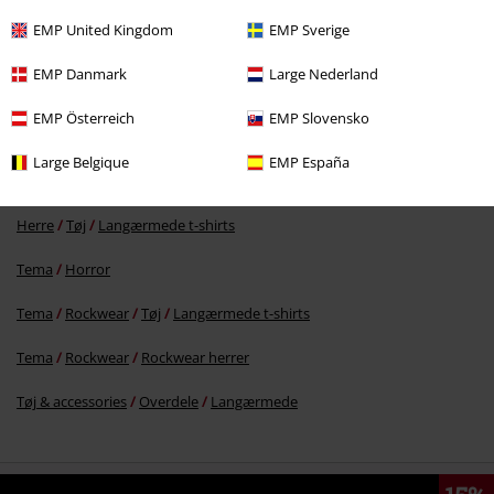
EMP United Kingdom
EMP Sverige
EMP Danmark
Large Nederland
kr 199.95
EMP Österreich
EMP Slovensko
Large Belgique
EMP España
More categories. More options.
Herre
Tøj
Langærmede t-shirts
Tema
Horror
Tema
Rockwear
Tøj
Langærmede t-shirts
Tema
Rockwear
Rockwear herrer
Tøj & accessories
Overdele
Langærmede