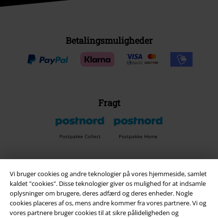
Betalingsmuligheder
Fragt
Postpakke Collect
Postpakke Home
EMP app
Vi bruger cookies og andre teknologier på vores hjemmeside, samlet
kaldet "cookies". Disse teknologier giver os mulighed for at indsamle
Download den nye EMP app gratis og få glæde af alle forbedringerne
oplysninger om brugere, deres adfærd og deres enheder. Nogle
og fordelene!
cookies placeres af os, mens andre kommer fra vores partnere. Vi og
vores partnere bruger cookies til at sikre pålideligheden og