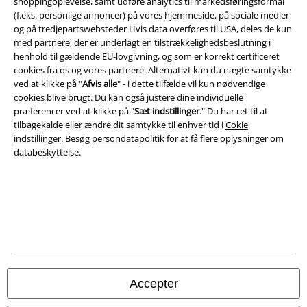
shoppingoplevelse, samt udføre analytics til markedsføringsformål
(f.eks. personlige annoncer) på vores hjemmeside, på sociale medier
og på tredjepartswebsteder Hvis data overføres til USA, deles de kun
med partnere, der er underlagt en tilstrækkelighedsbeslutning i
Juridisk
henhold til gældende EU-lovgivning, og som er korrekt certificeret
cookies fra os og vores partnere. Alternativt kan du nægte samtykke
Salgs-, medlems- & leveringsbetingelser
ved at klikke på "
Afvis alle
" - i dette tilfælde vil kun nødvendige
cookies blive brugt. Du kan også justere dine individuelle
Om EMP Danmark
præferencer ved at klikke på "
Sæt indstillinger
." Du har ret til at
tilbagekalde eller ændre dit samtykke til enhver tid i
Cokie
indstillinger
. Besøg
persondatapolitik
for at få flere oplysninger om
Persondatapolitik
databeskyttelse.
Bortskaffelse af affald og miljøbeskyttelse
Overensstemmelseserklæring
Oplysninger om tilgængelighed
Cokie indstillinger
Accepter
Bekræft annullering