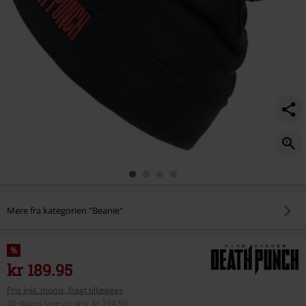
Mere fra kategorien "Beanie"
%
kr 189.95
Pris inkl. moms, fragt tillægges
30-dages laveste pris
:
kr 194.96