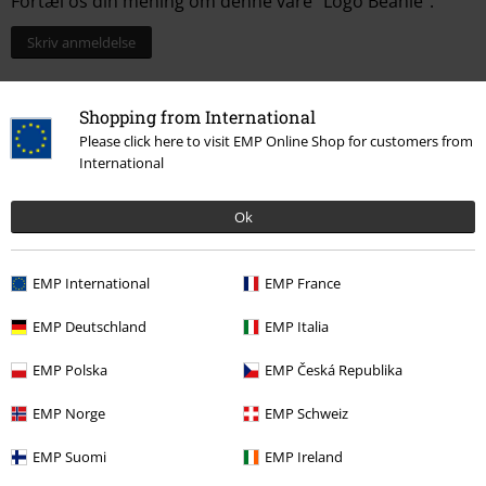
Fortæl os din mening om denne vare "Logo Beanie".
Skriv anmeldelse
Shopping from International
Please click here to visit EMP Online Shop for customers from
International
Ok
EMP International
EMP France
EMP Deutschland
EMP Italia
More categories. More options.
EMP Polska
EMP Česká Republika
Accessories
Huer & caps
Beanier
EMP Norge
EMP Schweiz
Tøj & accessories
Smykker og Extras
Huer & caps
EMP Suomi
EMP Ireland
Udsalg %
Dametøj
Accessories