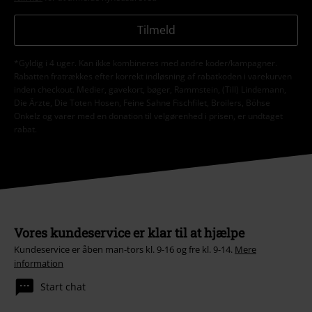
Tilmeld
*Gyldig i 4 uger. Kan ikke kombineres med andre koder/kampagner.
Rabatten fratrækkes efter korrekt indløsning af rabatkoden i varekurven
inden checkout. Medier, gavekort, bøger, Rammstein, (Till) Lindemann,
Die Ärzte, Die Toten Hosen, Feine Sahne Fischfilet, Broilers, Böhse
Onkelz og varer med en donation til velgørenhed i prisen, er undtaget
rabat.
Vores kundeservice er klar til at hjælpe
Kundeservice er åben man-tors kl. 9-16 og fre kl. 9-14.
Mere
information
Start chat