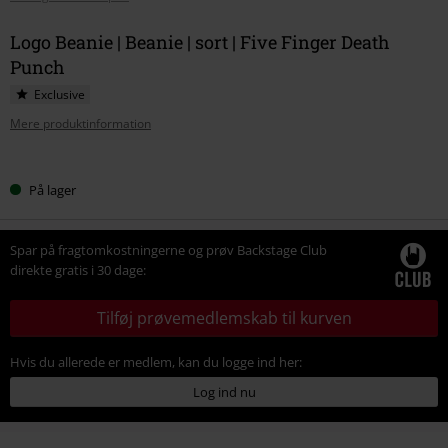
Logo Beanie | Beanie | sort | Five Finger Death
Punch
Exclusive
Mere produktinformation
Vælg
På lager
din
størrelse
Spar på fragtomkostningerne og prøv Backstage Club
direkte gratis i 30 dage:
Tilføj prøvemedlemskab til kurven
Hvis du allerede er medlem, kan du logge ind her:
Log ind nu