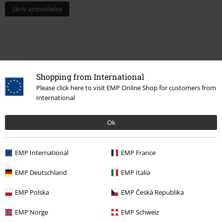
Skriv anmeldelse
Shopping from International
Please click here to visit EMP Online Shop for customers from
International
Ok
More categories. More options.
EMP International
EMP France
Tema
Gaveidéer
Herretøj
EMP Deutschland
EMP Italia
Udsalg %
Accessories
Caps
EMP Polska
EMP Česká Republika
Udsalg %
Herretøj
Accessories
EMP Norge
EMP Schweiz
Udsalg %
Bandmerch
Accessories