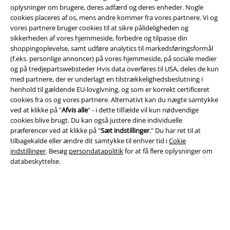
oplysninger om brugere, deres adfærd og deres enheder. Nogle
cookies placeres af os, mens andre kommer fra vores partnere. Vi og
vores partnere bruger cookies til at sikre pålideligheden og
Juridisk
sikkerheden af ​​vores hjemmeside, forbedre og tilpasse din
Salgs-, medlems- & leveringsbetingelser
shoppingoplevelse, samt udføre analytics til markedsføringsformål
(f.eks. personlige annoncer) på vores hjemmeside, på sociale medier
og på tredjepartswebsteder Hvis data overføres til USA, deles de kun
Om EMP Danmark
med partnere, der er underlagt en tilstrækkelighedsbeslutning i
henhold til gældende EU-lovgivning, og som er korrekt certificeret
Persondatapolitik
cookies fra os og vores partnere. Alternativt kan du nægte samtykke
ved at klikke på "
Afvis alle
" - i dette tilfælde vil kun nødvendige
Bortskaffelse af affald og miljøbeskyttelse
cookies blive brugt. Du kan også justere dine individuelle
præferencer ved at klikke på "
Sæt indstillinger
." Du har ret til at
Overensstemmelseserklæring
tilbagekalde eller ændre dit samtykke til enhver tid i
Cokie
indstillinger
. Besøg
persondatapolitik
for at få flere oplysninger om
databeskyttelse.
Oplysninger om tilgængelighed
Cokie indstillinger
Bekræft annullering