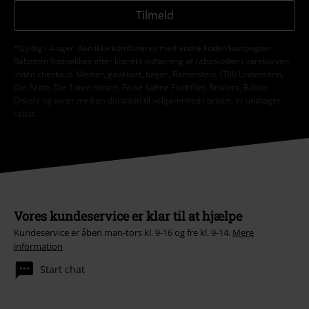
Tilmeld
*Gyldig i 4 uger. Kan ikke kombineres med andre koder/kampagner.
Rabatten fratrækkes efter korrekt indløsning af rabatkoden i varekurven
inden checkout. Medier, gavekort, bøger, Rammstein, (Till) Lindemann,
Die Ärzte, Die Toten Hosen, Feine Sahne Fischfilet, Broilers, Böhse
Onkelz og varer med en donation til velgørenhed i prisen, er undtaget
rabat.
Vores kundeservice er klar til at hjælpe
Kundeservice er åben man-tors kl. 9-16 og fre kl. 9-14.
Mere
information
Start chat