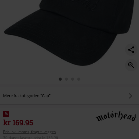
Mere fra kategorien "Cap"
%
kr 169.95
Pris inkl. moms, fragt tillægges
30-dages laveste pris
:
kr 135.96