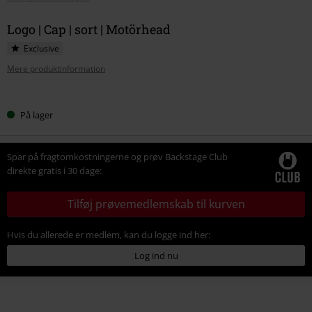
Logo | Cap | sort | Motörhead
Exclusive
Mere produktinformation
Vælg
På lager
din
størrelse
Spar på fragtomkostningerne og prøv Backstage Club
direkte gratis i 30 dage:
Tilføj prøvemedlemskab til kurven
Hvis du allerede er medlem, kan du logge ind her:
Log ind nu