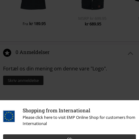
MSRP
kr 699.95
kr 189.95
Fra
kr 689.95
0 Anmeldelser
Fortæl os din mening om denne vare "Logo".
Skriv anmeldelse
Shopping from International
Please click here to visit EMP Online Shop for customers from
International
Ok