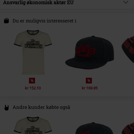
Ydermateriale
100% Polyester
Farve
Ansvarlig økonomisk aktør EU
multifarvet
Produktemne
Bandmerchandise, Bands, Gaver
Licens
Officiel Licens
Free Connection Textilagentur GmbH & Co. KG
Einsteinstr. 6
Du er muligvis interesseret i
Band
Five Finger Death Punch
49835 Wietmarschen
Udgivelsesdato
Germany
27-11-2024
info@forplay.shop
Køn
Unisex
%
%
kr 152.10
kr 169.95
Andre kunder købte også