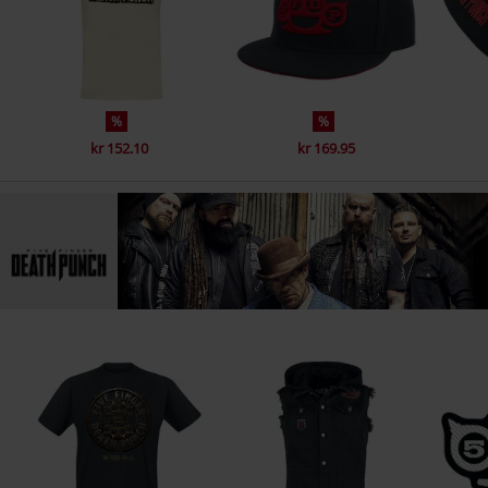
%
%
kr 152.10
kr 169.95