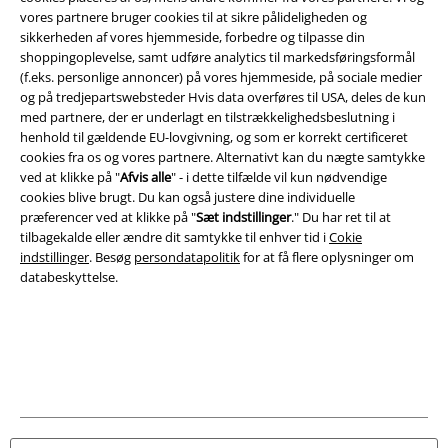
Juridisk
vores partnere bruger cookies til at sikre pålideligheden og
sikkerheden af ​​vores hjemmeside, forbedre og tilpasse din
Salgs-, medlems- & leveringsbetingelser
shoppingoplevelse, samt udføre analytics til markedsføringsformål
(f.eks. personlige annoncer) på vores hjemmeside, på sociale medier
Om EMP Danmark
og på tredjepartswebsteder Hvis data overføres til USA, deles de kun
med partnere, der er underlagt en tilstrækkelighedsbeslutning i
Persondatapolitik
henhold til gældende EU-lovgivning, og som er korrekt certificeret
cookies fra os og vores partnere. Alternativt kan du nægte samtykke
ved at klikke på "
Afvis alle
" - i dette tilfælde vil kun nødvendige
Bortskaffelse af affald og miljøbeskyttelse
cookies blive brugt. Du kan også justere dine individuelle
præferencer ved at klikke på "
Sæt indstillinger
." Du har ret til at
Overensstemmelseserklæring
tilbagekalde eller ændre dit samtykke til enhver tid i
Cokie
indstillinger
. Besøg
persondatapolitik
for at få flere oplysninger om
Oplysninger om tilgængelighed
databeskyttelse.
Cokie indstillinger
Bekræft annullering
Alle priser er inkl. moms. Oplyst leveringstid er et estimat og ikke
garanteret.