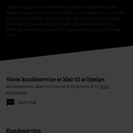
*Gyldig i 4 uger. Kan ikke kombineres med andre koder/kampagner.
Rabatten fratrækkes efter korrekt indløsning af rabatkoden i varekurven
inden checkout. Medier, gavekort, bøger, Rammstein, (Till) Lindemann,
Die Ärzte, Die Toten Hosen, Feine Sahne Fischfilet, Broilers, Böhse
Onkelz og varer med en donation til velgørenhed i prisen, er undtaget
rabat.
Vores kundeservice er klar til at hjælpe
Kundeservice er åben man-tors kl. 9-16 og fre kl. 9-14.
Mere
information
Start chat
Kundeservice