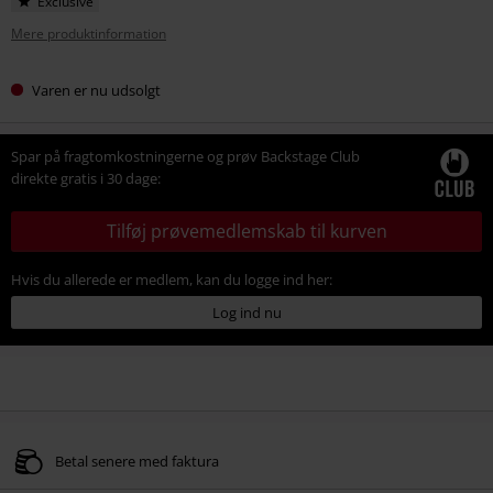
Exclusive
Mere produktinformation
Varen er nu udsolgt
Spar på fragtomkostningerne og prøv Backstage Club
direkte gratis i 30 dage:
Tilføj prøvemedlemskab til kurven
Hvis du allerede er medlem, kan du logge ind her:
Log ind nu
Betal senere med faktura