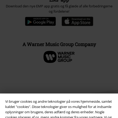
Download den nye EMP app gratis og få glæde af alle forbedringerne
og fordelene!
A Warner Music Group Company
Vi bruger cookies og andre teknologier på vores hjemmeside, samlet
kaldet "cookies". Disse teknologier giver os mulighed for at indsamle
oplysninger om brugere, deres adfærd og deres enheder. Nogle
cookies placeres af os, mens andre kommer fra vores partnere. Vi og