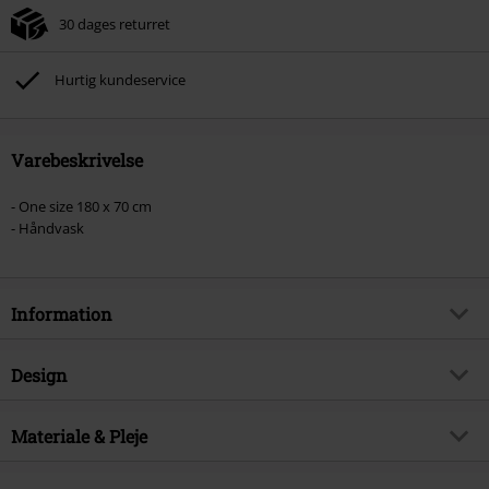
30 dages returret
Hurtig kundeservice
Varebeskrivelse
- One size 180 x 70 cm
- Håndvask
Information
Artikelnr.
573871
Design
Titel
Logo
Produkttype
Sjal
Musikgenre
Materiale & Pleje
Nu Metal
Mønster
Symboler
Kun hos EMP
Ja