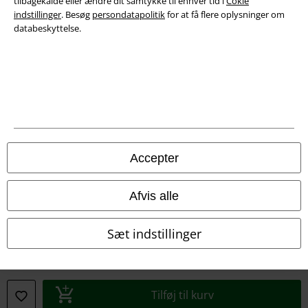
tilbagekalde eller ændre dit samtykke til enhver tid i
Cokie
indstillinger
. Besøg
persondatapolitik
for at få flere oplysninger om
databeskyttelse.
Juridisk
Salgs-, medlems- & leveringsbetingelser
Accepter
Om EMP Danmark
Afvis alle
Persondatapolitik
Sæt indstillinger
Bortskaffelse af affald og miljøbeskyttelse
Overensstemmelseserklæring
Tilføj til kurv
Oplysninger om tilgængelighed