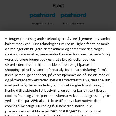
Fragt
Postpakke Collect
Postpakke Home
Vi bruger cookies og andre teknologier på vores hjemmeside, samlet
EMP app
kaldet "cookies". Disse teknologier giver os mulighed for at indsamle
oplysninger om brugere, deres adfærd og deres enheder. Nogle
Download den nye EMP app gratis og få glæde af alle forbedringerne
cookies placeres af os, mens andre kommer fra vores partnere. Vi og
og fordelene!
vores partnere bruger cookies til at sikre pålideligheden og
sikkerheden af ​​vores hjemmeside, forbedre og tilpasse din
shoppingoplevelse, samt udføre analytics til markedsføringsformål
(f.eks. personlige annoncer) på vores hjemmeside, på sociale medier
og på tredjepartswebsteder Hvis data overføres til USA, deles de kun
med partnere, der er underlagt en tilstrækkelighedsbeslutning i
A Warner Music Group Company
henhold til gældende EU-lovgivning, og som er korrekt certificeret
cookies fra os og vores partnere. Alternativt kan du nægte samtykke
ved at klikke på "
Afvis alle
" - i dette tilfælde vil kun nødvendige
cookies blive brugt. Du kan også justere dine individuelle
præferencer ved at klikke på "
Sæt indstillinger
." Du har ret til at