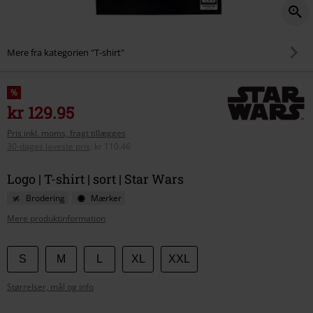
Mere fra kategorien "T-shirt"
%
kr 129.95
Pris inkl. moms, fragt tillægges
30-dages laveste pris
:
kr 110.46
Logo | T-shirt | sort | Star Wars
Brodering
Mærker
Mere produktinformation
Vælg
S
M
L
XL
XXL
din
Størrelser, mål og info
størrelse