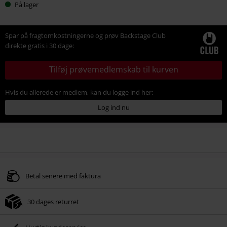
På lager
Spar på fragtomkostningerne og prøv Backstage Club
direkte gratis i 30 dage:
Tilføj prøvemedlemskab til kurven
Hvis du allerede er medlem, kan du logge ind her:
Log ind nu
Betal senere med faktura
30 dages returret