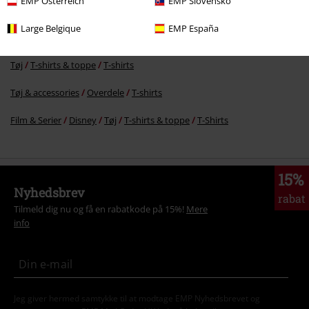
EMP Österreich
EMP Slovensko
Film & Serier
Film, TV & Spil
TV-Series
Tøj
T-shirts
Large Belgique
EMP España
Film & Serier
Film, TV & Spil
Film
Tøj
Tøj
T-shirts & toppe
T-shirts
Tøj & accessories
Overdele
T-shirts
Film & Serier
Disney
Tøj
T-shirts & toppe
T-Shirts
15%
Nyhedsbrev
rabat
Tilmeld dig nu og få en rabatkode på 15%!
Mere
info
Jeg giver hermed samtykke til at modtage EMP Nyhedsbrevet og