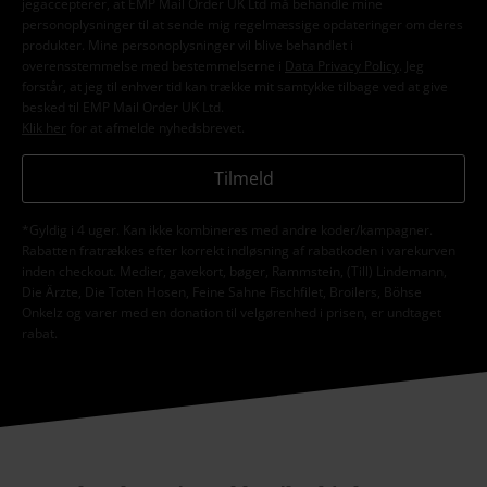
jegaccepterer, at EMP Mail Order UK Ltd må behandle mine
personoplysninger til at sende mig regelmæssige opdateringer om deres
produkter. Mine personoplysninger vil blive behandlet i
overensstemmelse med bestemmelserne i
Data Privacy Policy
. Jeg
forstår, at jeg til enhver tid kan trække mit samtykke tilbage ved at give
besked til EMP Mail Order UK Ltd.
Klik her
for at afmelde nyhedsbrevet.
Tilmeld
*Gyldig i 4 uger. Kan ikke kombineres med andre koder/kampagner.
Rabatten fratrækkes efter korrekt indløsning af rabatkoden i varekurven
inden checkout. Medier, gavekort, bøger, Rammstein, (Till) Lindemann,
Die Ärzte, Die Toten Hosen, Feine Sahne Fischfilet, Broilers, Böhse
Onkelz og varer med en donation til velgørenhed i prisen, er undtaget
rabat.