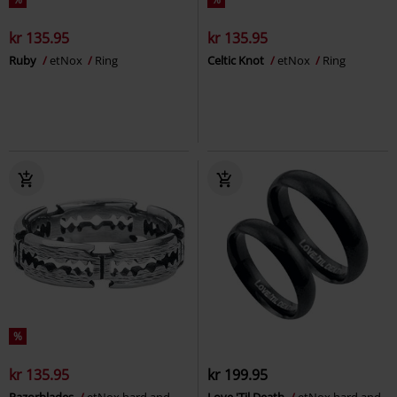
kr 135.95
kr 135.95
Ruby
etNox
Ring
Celtic Knot
etNox
Ring
%
kr 135.95
kr 199.95
Razorblades
etNox hard and
Love 'Til Death
etNox hard and