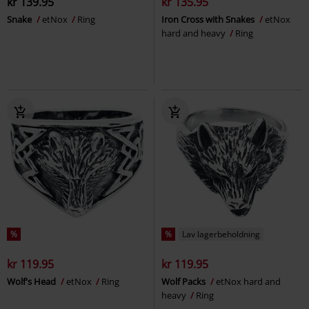
kr 139.95
kr 135.95
Snake
etNox
Ring
Iron Cross with Snakes
etNox
hard and heavy
Ring
%
%
Lav lagerbeholdning
kr 119.95
kr 119.95
Wolf's Head
etNox
Ring
Wolf Packs
etNox hard and
heavy
Ring