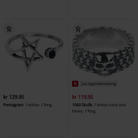
%
Lav lagerbeholdning
kr 129.95
kr 119.95
Pentagram
etNox
Ring
1000 Skulls
etNox hard and
heavy
Ring