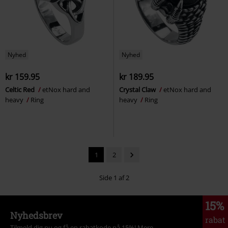
Nyhed
Nyhed
kr 159.95
kr 189.95
Celtic Red
etNox hard and
Crystal Claw
etNox hard and
heavy
Ring
heavy
Ring
1
2
Side 1 af 2
15%
Nyhedsbrev
rabat
Tilmeld dig nu og få en rabatkode på 15%!
Mere