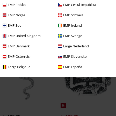
EMP Polska
EMP Česká Republika
%
%
EMP Norge
EMP Schweiz
kr 135.95
kr 118.95
Simply Purple
etNox hard and
Snake
etNox
Ring
EMP Suomi
EMP Ireland
heavy
Ring
EMP United Kingdom
EMP Sverige
EMP Danmark
Large Nederland
EMP Österreich
EMP Slovensko
Large Belgique
EMP España
%