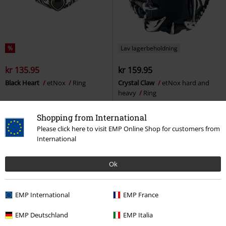
%
Lav lagerbeholdning
kr 135.95
kr 159.95
Black Heart
etNox
Ring
Crystal Claw
etNox hard and
heavy
Ring
Shopping from International
Please click here to visit EMP Online Shop for customers from
International
Ok
EMP International
EMP France
EMP Deutschland
EMP Italia