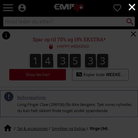
×
EMP
0
-
Musik,
Søg
Søg
film,
sortiment
TV
og
Spar op til 70% og 15% EKSTRA*
gaming
HAPPY WEEKEND
merch
-
1
4
3
5
3
2
1
4
3
5
3
1
3
1
2
alternativ
mode
Shop løs her!
Kopier kode
WEEKEND
Information
Long Finger Claw (298108) fås ikke længere. Tjek vores nyheder,
du kan helt sikkert finde noget andet spændende.
Tøj & accessories
Smykker og Extras
Ringe (94)