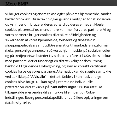
Mere EMP
Partnerprogram
Vi bruger cookies og andre teknologier på vores hjemmeside, samlet
kaldet "cookies". Disse teknologier giver os mulighed for at indsamle
Bæredygtighed
oplysninger om brugere, deres adfærd og deres enheder. Nogle
cookies placeres af os, mens andre kommer fra vores partnere. Vi og
vores partnere bruger cookies til at sikre pålideligheden og
sikkerheden af ​​vores hjemmeside, forbedre og tilpasse din
shoppingoplevelse, samt udføre analytics til markedsføringsformål
(f.eks. personlige annoncer) på vores hjemmeside, på sociale medier
og på tredjepartswebsteder Hvis data overføres til USA, deles de kun
med partnere, der er underlagt en tilstrækkelighedsbeslutning i
henhold til gældende EU-lovgivning, og som er korrekt certificeret
cookies fra os og vores partnere. Alternativt kan du nægte samtykke
ved at klikke på "
Afvis alle
" - i dette tilfælde vil kun nødvendige
Community
cookies blive brugt. Du kan også justere dine individuelle
præferencer ved at klikke på "
Sæt indstillinger
." Du har ret til at
tilbagekalde eller ændre dit samtykke til enhver tid i
Cokie
indstillinger
. Besøg
persondatapolitik
for at få flere oplysninger om
databeskyttelse.