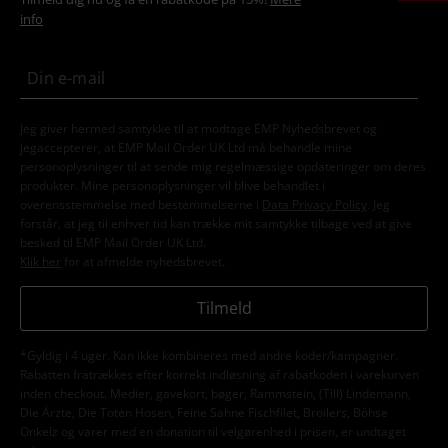
info
Jeg giver hermed samtykke til at modtage EMP Nyhedsbrevet og
jegaccepterer, at EMP Mail Order UK Ltd må behandle mine
personoplysninger til at sende mig regelmæssige opdateringer om deres
produkter. Mine personoplysninger vil blive behandlet i
overensstemmelse med bestemmelserne i
Data Privacy Policy
. Jeg
forstår, at jeg til enhver tid kan trække mit samtykke tilbage ved at give
besked til EMP Mail Order UK Ltd.
Klik her
for at afmelde nyhedsbrevet.
Tilmeld
*Gyldig i 4 uger. Kan ikke kombineres med andre koder/kampagner.
Rabatten fratrækkes efter korrekt indløsning af rabatkoden i varekurven
inden checkout. Medier, gavekort, bøger, Rammstein, (Till) Lindemann,
Die Ärzte, Die Toten Hosen, Feine Sahne Fischfilet, Broilers, Böhse
Onkelz og varer med en donation til velgørenhed i prisen, er undtaget