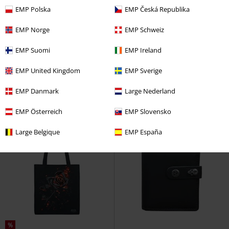
EMP Polska
EMP Česká Republika
EMP Norge
EMP Schweiz
EMP Suomi
EMP Ireland
kr 129.95
kr 79.95
Bæltetaske
Brandit
Hogwarts Crest
Harry Potter
EMP United Kingdom
EMP Sverige
Bæltetaske
Stoftaske
EMP Danmark
Large Nederland
EMP Österreich
EMP Slovensko
Large Belgique
EMP España
%