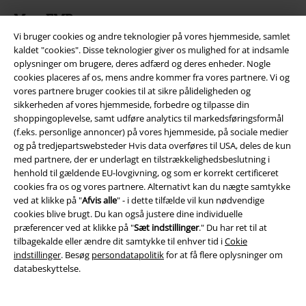
Mere EMP
Vi bruger cookies og andre teknologier på vores hjemmeside, samlet
Partnerprogram
kaldet "cookies". Disse teknologier giver os mulighed for at indsamle
oplysninger om brugere, deres adfærd og deres enheder. Nogle
Bæredygtighed
cookies placeres af os, mens andre kommer fra vores partnere. Vi og
vores partnere bruger cookies til at sikre pålideligheden og
sikkerheden af ​​vores hjemmeside, forbedre og tilpasse din
shoppingoplevelse, samt udføre analytics til markedsføringsformål
(f.eks. personlige annoncer) på vores hjemmeside, på sociale medier
og på tredjepartswebsteder Hvis data overføres til USA, deles de kun
med partnere, der er underlagt en tilstrækkelighedsbeslutning i
henhold til gældende EU-lovgivning, og som er korrekt certificeret
cookies fra os og vores partnere. Alternativt kan du nægte samtykke
ved at klikke på "
Afvis alle
" - i dette tilfælde vil kun nødvendige
Community
cookies blive brugt. Du kan også justere dine individuelle
præferencer ved at klikke på "
Sæt indstillinger
." Du har ret til at
tilbagekalde eller ændre dit samtykke til enhver tid i
Cokie
indstillinger
. Besøg
persondatapolitik
for at få flere oplysninger om
databeskyttelse.