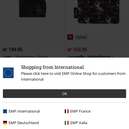
%
Nyhed
kr 199.95
kr 169.95
Logo
Spiderman
Pung
Loungefly - Klokkeblomst -
Nattehimmel
Peter Pan
Shopping from International
Kortholder
Please click here to visit EMP Online Shop for customers from
International
Ok
EMP International
EMP France
EMP Deutschland
EMP Italia