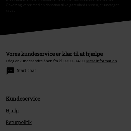
Onkelz og varer med en donation til velgørenhed i prisen, er undtaget
rabat.
Vores kundeservice er klar til at hjælpe
I dag er kundeservice åben fra kl. 09:00 - 14:00.
Mere information
Start chat
Kundeservice
Hjælp
Returpolitik