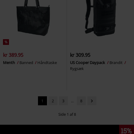
%
kr 389.95
kr 309.95
Menth
Banned
Håndtaske
US Cooper Daypack
Brandit
Rygsæk
1
2
3
...
8
Side 1 af 8
15%