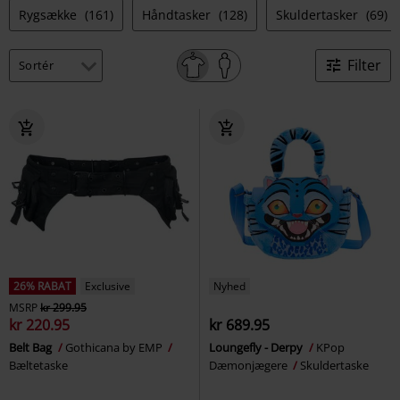
Rygsække
(161)
Håndtasker
(128)
Skuldertasker
(69)
Filter
26% RABAT
Exclusive
Nyhed
MSRP
kr 299.95
kr 220.95
kr 689.95
Belt Bag
Gothicana by EMP
Loungefly - Derpy
KPop
Bæltetaske
Dæmonjægere
Skuldertaske