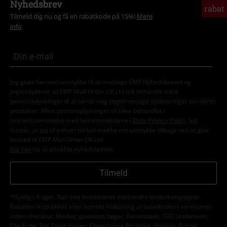
Nyhedsbrev
rabat
Tilmeld dig nu og få en rabatkode på 15%!
Mere
info
Jeg giver hermed samtykke til at modtage EMP Nyhedsbrevet og
jegaccepterer, at EMP Mail Order UK Ltd må behandle mine
personoplysninger til at sende mig regelmæssige opdateringer om deres
produkter. Mine personoplysninger vil blive behandlet i
overensstemmelse med bestemmelserne i
Data Privacy Policy
. Jeg
forstår, at jeg til enhver tid kan trække mit samtykke tilbage ved at give
besked til EMP Mail Order UK Ltd.
Klik her
for at afmelde nyhedsbrevet.
Tilmeld
*Gyldig i 4 uger. Kan ikke kombineres med andre koder/kampagner.
Rabatten fratrækkes efter korrekt indløsning af rabatkoden i varekurven
inden checkout. Medier, gavekort, bøger, Rammstein, (Till) Lindemann,
Die Ärzte, Die Toten Hosen, Feine Sahne Fischfilet, Broilers, Böhse