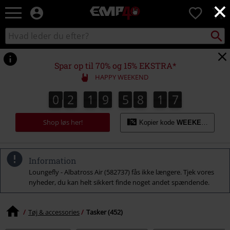
×
EMP
0
-
Musik,
Søg
Søg
film,
sortiment
TV
og
Spar op til 70% og 15% EKSTRA*
gaming
HAPPY WEEKEND
merch
-
0
2
1
9
5
8
1
6
0
2
1
9
5
8
1
5
1
1
7
5
6
alternativ
mode
Shop løs her!
Kopier kode
WEEKEND
Information
Loungefly - Albatross Air (582737) fås ikke længere. Tjek vores
nyheder, du kan helt sikkert finde noget andet spændende.
Tøj & accessories
Tasker (452)