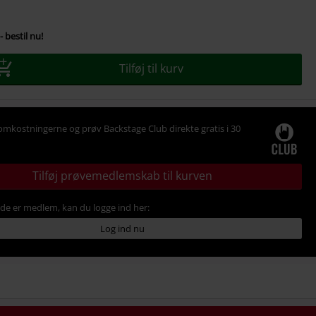
- bestil nu!
se
Tilføj til kurv
omkostningerne og prøv Backstage Club direkte gratis i 30
Tilføj prøvemedlemskab til kurven
ede er medlem, kan du logge ind her:
Log ind nu