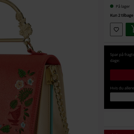
Vælg
På lager
din
Kun 2 tilbage 
størrel
Spar på fragt
dage:
Hvis du aller