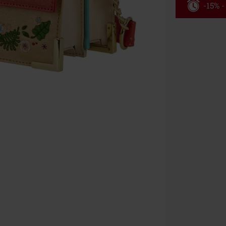
-15% -
Rabatko
Gælder indtil 
Kun online. M
Efter du har i
Kan ikke komb
bøger, medier,
Ärzte, Die Tot
donationsbidr