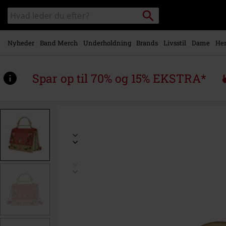
Gå til
Søg
Søg
hovedindhold
sortiment
Nyheder
Band Merch
Underholdning
Brands
Livsstil
Dame
Her
Spar op til 70% og 15% EKSTRA*
https://www.emp-
shop.dk/p/loungefly-
-
-
moana/581122St.html