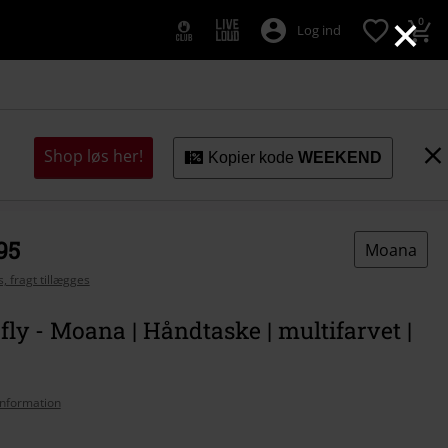
×
0
Log ind
Shop løs her!
Kopier kode
WEEKEND
95
Moana
, fragt tillægges
ly - Moana | Håndtaske | multifarvet |
nformation