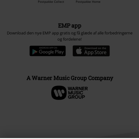
Postpakke Collect
Postpakke Home
EMP app
Download den nye EMP app gratis og få glæde af alle forbedringerne
og fordelene!
A Warner Music Group Company