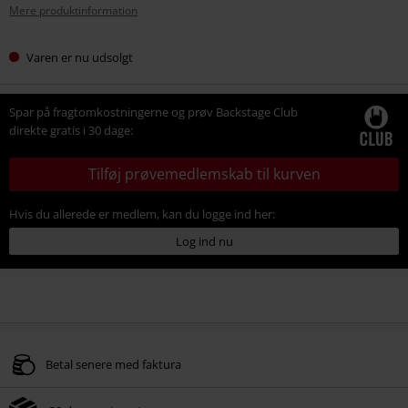
Mere produktinformation
Varen er nu udsolgt
Spar på fragtomkostningerne og prøv Backstage Club
direkte gratis i 30 dage:
Tilføj prøvemedlemskab til kurven
Hvis du allerede er medlem, kan du logge ind her:
Log ind nu
Betal senere med faktura