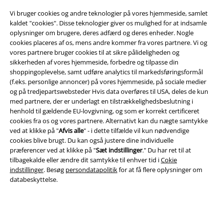
Vi bruger cookies og andre teknologier på vores hjemmeside, samlet
kaldet "cookies". Disse teknologier giver os mulighed for at indsamle
oplysninger om brugere, deres adfærd og deres enheder. Nogle
cookies placeres af os, mens andre kommer fra vores partnere. Vi og
Juridisk
vores partnere bruger cookies til at sikre pålideligheden og
sikkerheden af ​​vores hjemmeside, forbedre og tilpasse din
Salgs-, medlems- & leveringsbetingelser
shoppingoplevelse, samt udføre analytics til markedsføringsformål
(f.eks. personlige annoncer) på vores hjemmeside, på sociale medier
Om EMP Danmark
og på tredjepartswebsteder Hvis data overføres til USA, deles de kun
med partnere, der er underlagt en tilstrækkelighedsbeslutning i
Persondatapolitik
henhold til gældende EU-lovgivning, og som er korrekt certificeret
cookies fra os og vores partnere. Alternativt kan du nægte samtykke
Bortskaffelse af affald og miljøbeskyttelse
ved at klikke på "
Afvis alle
" - i dette tilfælde vil kun nødvendige
cookies blive brugt. Du kan også justere dine individuelle
præferencer ved at klikke på "
Sæt indstillinger
." Du har ret til at
Overensstemmelseserklæring
tilbagekalde eller ændre dit samtykke til enhver tid i
Cokie
indstillinger
. Besøg
persondatapolitik
for at få flere oplysninger om
Oplysninger om tilgængelighed
databeskyttelse.
Cokie indstillinger
Bekræft annullering