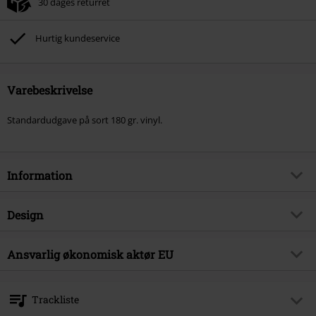
30 dages returret
Hurtig kundeservice
Varebeskrivelse
Standardudgave på sort 180 gr. vinyl.
Information
Artikelnr.
565367
Design
Titel
Masquerade of madness
Produkttype
SINGLE
Musikgenre
Ansvarlig økonomisk aktør EU
Heavy Metal
Medier - Format 1-3
EP
Produktemne
Bands
Metal Blade Records GmbH
Postfach 1263
Band
King Diamond
Trackliste
73049 Eislingen