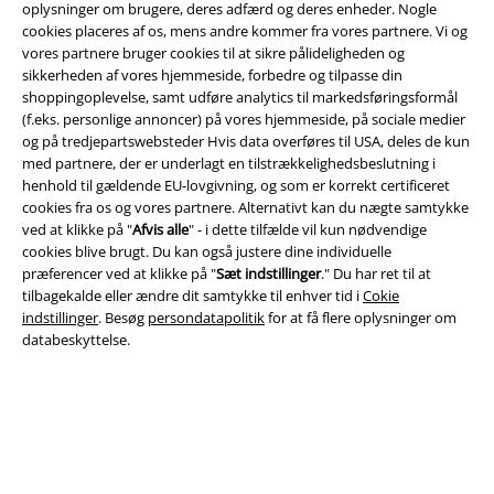
oplysninger om brugere, deres adfærd og deres enheder. Nogle
cookies placeres af os, mens andre kommer fra vores partnere. Vi og
vores partnere bruger cookies til at sikre pålideligheden og
sikkerheden af ​​vores hjemmeside, forbedre og tilpasse din
Juridisk
shoppingoplevelse, samt udføre analytics til markedsføringsformål
(f.eks. personlige annoncer) på vores hjemmeside, på sociale medier
Salgs-, medlems- & leveringsbetingelser
og på tredjepartswebsteder Hvis data overføres til USA, deles de kun
med partnere, der er underlagt en tilstrækkelighedsbeslutning i
Om EMP Danmark
henhold til gældende EU-lovgivning, og som er korrekt certificeret
cookies fra os og vores partnere. Alternativt kan du nægte samtykke
ved at klikke på "
Afvis alle
" - i dette tilfælde vil kun nødvendige
Persondatapolitik
cookies blive brugt. Du kan også justere dine individuelle
præferencer ved at klikke på "
Sæt indstillinger
." Du har ret til at
Bortskaffelse af affald og miljøbeskyttelse
tilbagekalde eller ændre dit samtykke til enhver tid i
Cokie
indstillinger
. Besøg
persondatapolitik
for at få flere oplysninger om
Overensstemmelseserklæring
databeskyttelse.
Oplysninger om tilgængelighed
Cokie indstillinger
Bekræft annullering