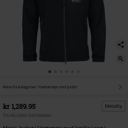
Mere fra kategorien "Hættetrøje med lynlås"
kr 1,289.95
Metality
Pris inkl. moms, fragt tillægges
Men's Jacket | Hættetrøje med lynlås | sort |