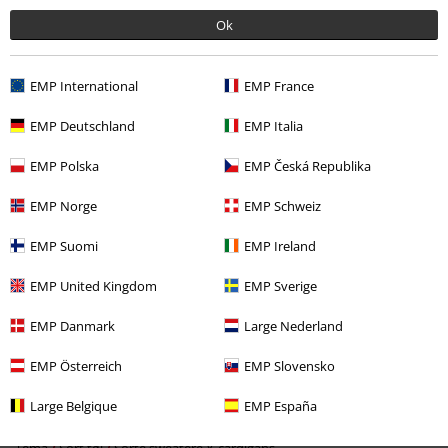
Ok
Senest besøgt
EMP International
EMP France
EMP Deutschland
EMP Italia
EMP Polska
EMP Česká Republika
EMP Norge
EMP Schweiz
EMP Suomi
EMP Ireland
kr 1,289.95
EMP United Kingdom
EMP Sverige
EMP Danmark
Large Nederland
More categories. More options.
EMP Österreich
EMP Slovensko
Tøj
Trøjer
Hættetrøjer med lynlås
Large Belgique
EMP España
Tøj
Trøjer
Hættetrøjer
Tema
Sort tøj
Sorte sweatere & cardigans