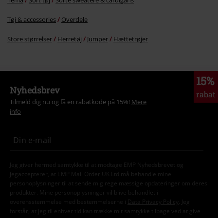
Tøj & accessories
Overdele
Store størrelser
Herretøj
Jumper
Hættetrøjer
15%
Nyhedsbrev
rabat
Tilmeld dig nu og få en rabatkode på 15%!
Mere
info
Jeg giver hermed samtykke til at modtage EMP Nyhedsbrevet og
jegaccepterer, at EMP Mail Order UK Ltd må behandle mine
personoplysninger til at sende mig regelmæssige opdateringer om deres
produkter. Mine personoplysninger vil blive behandlet i
overensstemmelse med bestemmelserne i
Data Privacy Policy
. Jeg
forstår, at jeg til enhver tid kan trække mit samtykke tilbage ved at give