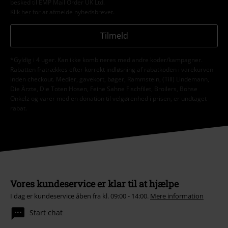
besked til EMP Mail Order UK Ltd.
Klik her
for at afmelde nyhedsbrevet.
Tilmeld
*Gyldig i 4 uger. Kan ikke kombineres med andre koder/kampagner.
Rabatten fratrækkes efter korrekt indløsning af rabatkoden i varekurven
inden checkout. Medier, gavekort, bøger, Rammstein, (Till) Lindemann,
Die Ärzte, Die Toten Hosen, Feine Sahne Fischfilet, Broilers, Böhse
Onkelz og varer med en donation til velgørenhed i prisen, er undtaget
rabat.
Vores kundeservice er klar til at hjælpe
I dag er kundeservice åben fra kl. 09:00 - 14:00.
Mere information
Start chat