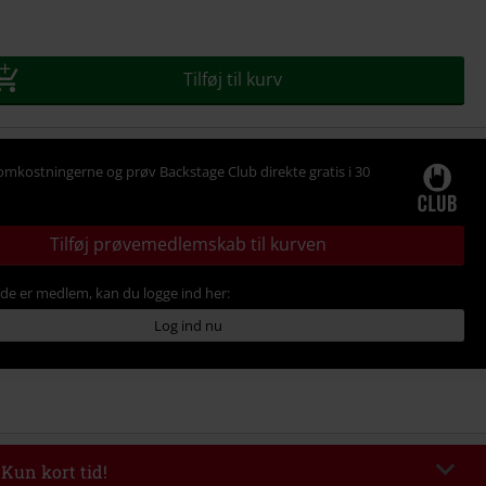
se
Tilføj til kurv
omkostningerne og prøv Backstage Club direkte gratis i 30
Tilføj prøvemedlemskab til kurven
ede er medlem, kan du logge ind her:
Log ind nu
 Kun kort tid!