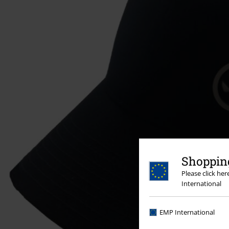
Shopping
Please click he
International
EMP International