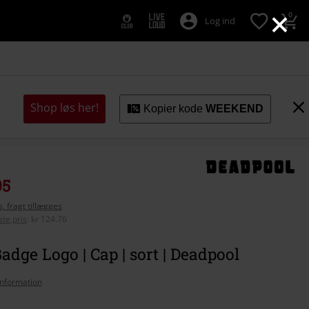
×
0
Log ind
Shop løs her!
Kopier kode
WEEKEND
95
, fragt tillægges
te pris
:
kr 124.76
adge Logo | Cap | sort | Deadpool
nformation