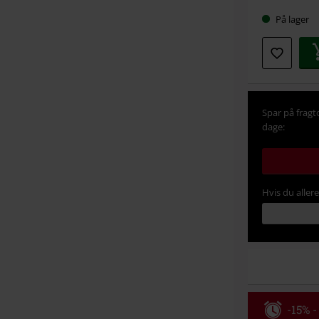
Vælg
På lager
din
størrel
Spar på fragt
dage:
Hvis du aller
-15% -