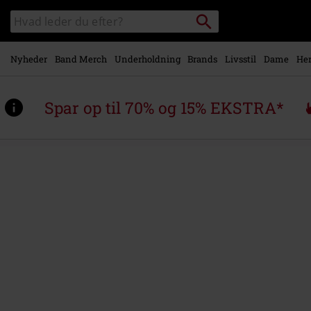
Gå til
Søg
Søg
hovedindhold
sortiment
Nyheder
Band Merch
Underholdning
Brands
Livsstil
Dame
Her
Spar op til 70% og 15% EKSTRA*
https://www.emp-
shop.dk/p/metal-
badge-
logo/592072St.html