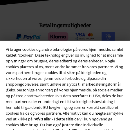
Betalingsmuligheder
Vi bruger cookies og andre teknologier på vores hjemmeside, samlet
kaldet "cookies". Disse teknologier giver os mulighed for at indsamle
oplysninger om brugere, deres adfærd og deres enheder. Nogle
Fragt
cookies placeres af os, mens andre kommer fra vores partnere. Vi og
vores partnere bruger cookies til at sikre pålideligheden og
sikkerheden af ​​vores hjemmeside, forbedre og tilpasse din
Postpakke Collect
Postpakke Home
shoppingoplevelse, samt udføre analytics til markedsføringsformål
(f.eks. personlige annoncer) på vores hjemmeside, på sociale medier
og på tredjepartswebsteder Hvis data overføres til USA, deles de kun
med partnere, der er underlagt en tilstrækkelighedsbeslutning i
EMP app
henhold til gældende EU-lovgivning, og som er korrekt certificeret
Download den nye EMP app gratis og få glæde af alle forbedringerne
cookies fra os og vores partnere. Alternativt kan du nægte samtykke
og fordelene!
ved at klikke på "
Afvis alle
" - i dette tilfælde vil kun nødvendige
cookies blive brugt. Du kan også justere dine individuelle