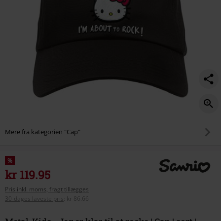
til-
at-
rocke/593748.html
Mere fra kategorien "Cap"
%
kr 119.95
Pris inkl. moms, fragt tillægges
30-dages laveste pris
:
kr 86.66