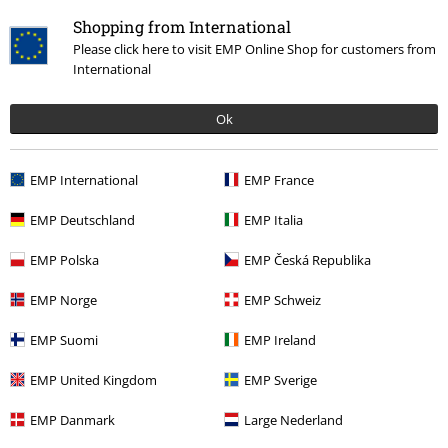
Fortæl os din mening om denne vare "Metal-Kids - Jeg er
Shopping from International
klar til at rocke".
Please click here to visit EMP Online Shop for customers from
International
Skriv anmeldelse
Ok
EMP International
EMP France
EMP Deutschland
EMP Italia
EMP Polska
EMP Česká Republika
Senest besøgt
EMP Norge
EMP Schweiz
EMP Suomi
EMP Ireland
EMP United Kingdom
EMP Sverige
EMP Danmark
Large Nederland