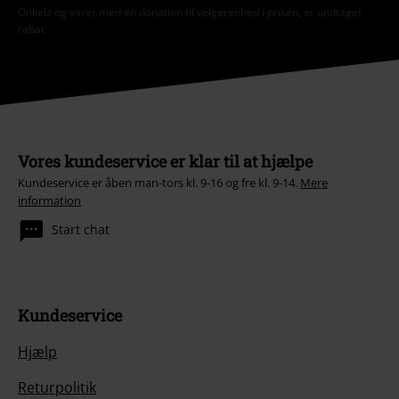
Onkelz og varer med en donation til velgørenhed i prisen, er undtaget
rabat.
Vores kundeservice er klar til at hjælpe
Kundeservice er åben man-tors kl. 9-16 og fre kl. 9-14.
Mere
information
Start chat
Kundeservice
Hjælp
Returpolitik