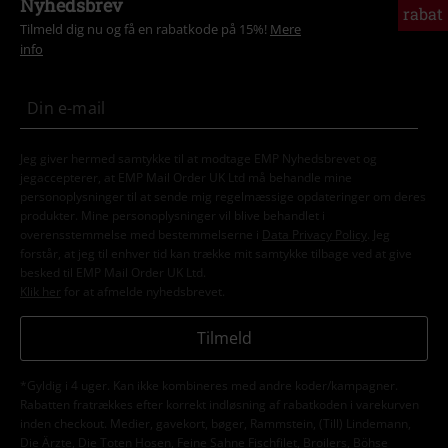
Nyhedsbrev
rabat
Tilmeld dig nu og få en rabatkode på 15%!
Mere
info
Jeg giver hermed samtykke til at modtage EMP Nyhedsbrevet og
jegaccepterer, at EMP Mail Order UK Ltd må behandle mine
personoplysninger til at sende mig regelmæssige opdateringer om deres
produkter. Mine personoplysninger vil blive behandlet i
overensstemmelse med bestemmelserne i
Data Privacy Policy
. Jeg
forstår, at jeg til enhver tid kan trække mit samtykke tilbage ved at give
besked til EMP Mail Order UK Ltd.
Klik her
for at afmelde nyhedsbrevet.
Tilmeld
*Gyldig i 4 uger. Kan ikke kombineres med andre koder/kampagner.
Rabatten fratrækkes efter korrekt indløsning af rabatkoden i varekurven
inden checkout. Medier, gavekort, bøger, Rammstein, (Till) Lindemann,
Die Ärzte, Die Toten Hosen, Feine Sahne Fischfilet, Broilers, Böhse