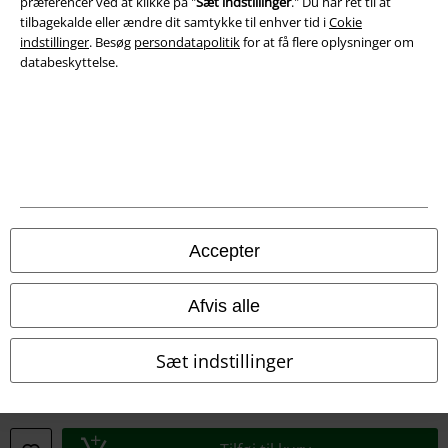
præferencer ved at klikke på "
Sæt indstillinger
." Du har ret til at
tilbagekalde eller ændre dit samtykke til enhver tid i
Cokie
indstillinger
. Besøg
persondatapolitik
for at få flere oplysninger om
databeskyttelse.
A Warner Music Group Company
Accepter
Afvis alle
Sæt indstillinger
Juridisk
Salgs-, medlems- & leveringsbetingelser