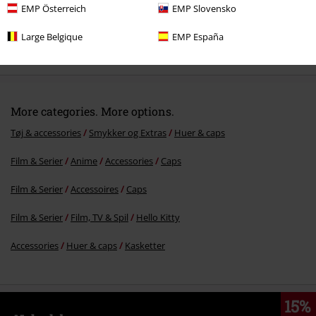
EMP Österreich
EMP Slovensko
Large Belgique
EMP España
%
kr 119.95
More categories. More options.
Tøj & accessories
Smykker og Extras
Huer & caps
Film & Serier
Anime
Accessories
Caps
Film & Serier
Accessoires
Caps
Film & Serier
Film, TV & Spil
Hello Kitty
Accessories
Huer & caps
Kasketter
15%