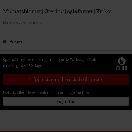
Midnatsblomst | Ørering | sølvfarvet | Krikor
Mere produktinformation
Vælg
På lager
din
størrelse
Spar på fragtomkostningerne og prøv Backstage Club
direkte gratis i 30 dage:
Tilføj prøvemedlemskab til kurven
Hvis du allerede er medlem, kan du logge ind her:
Log ind nu