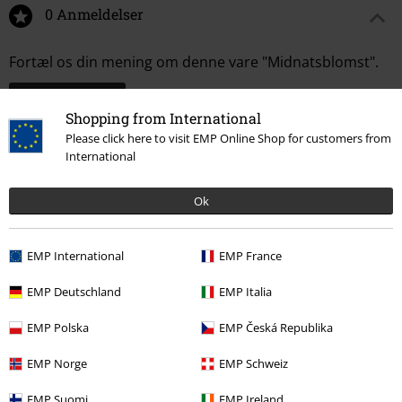
0 Anmeldelser
Fortæl os din mening om denne vare "Midnatsblomst".
Skriv anmeldelse
Shopping from International
Please click here to visit EMP Online Shop for customers from
International
Ok
EMP International
EMP France
EMP Deutschland
EMP Italia
EMP Polska
EMP Česká Republika
More categories. More options.
EMP Norge
EMP Schweiz
Tøjmærker
Smykker
EMP Suomi
EMP Ireland