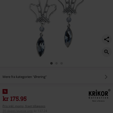
Mere fra kategorien "Ørering"
%
kr 175.95
Pris inkl. moms, fragt tillægges
30-dages laveste pris
:
kr 137.24