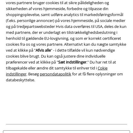
vores partnere bruger cookies til at sikre pålideligheden og
sikkerheden af ​​vores hjemmeside, forbedre og tilpasse din
shoppingoplevelse, samt udføre analytics til markedsføringsformål
(f.eks. personlige annoncer) på vores hjemmeside, på sociale medier
og på tredjepartswebsteder Hvis data overføres til USA, deles de kun
med partnere, der er underlagt en tilstrækkelighedsbeslutning i
Juridisk
henhold til gældende EU-lovgivning, og som er korrekt certificeret
cookies fra os og vores partnere. Alternativt kan du nægte samtykke
Salgs-, medlems- & leveringsbetingelser
ved at klikke på "
Afvis alle
" - i dette tilfælde vil kun nødvendige
cookies blive brugt. Du kan også justere dine individuelle
Om EMP Danmark
præferencer ved at klikke på "
Sæt indstillinger
." Du har ret til at
tilbagekalde eller ændre dit samtykke til enhver tid i
Cokie
indstillinger
. Besøg
persondatapolitik
for at få flere oplysninger om
Persondatapolitik
databeskyttelse.
Bortskaffelse af affald og miljøbeskyttelse
Overensstemmelseserklæring
Oplysninger om tilgængelighed
Cokie indstillinger