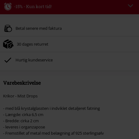
-15% - Kun kort tid!
Rabatkode
WEEKEND
Kopier rabatkode
Gælder indtil kl 09-08-2026
Betal senere med faktura
Kun online. Minimum ordreværdi 399.95 kr.
30 dages returret
Efter du har indtastet koden, fratrækkes rabatten automatisk ved
afslutningen af ​​din ordre.
Hurtig kundeservice
Kan ikke kombineres med andre Salgsfremmende koder. Undtaget fra
reduktionen er bøger, medier, billetter, Rammstein, (Till) Lindemann, Böhse
Onkelz, Slagtekyllinger, Die Ärzte, Die Toten Hosen, Metality, værdibeviser
og genstande, der inkluderer et donationsbidrag.
Varebeskrivelse
Krikor - Mist Drops
- med blå krystalglassten i indviklet detaljeret fatning
- Længde: cirka 6,5 cm
- Bredde: cirka 2 cm
- leveres i organzapose
- Fremstillet af metal med belægning af 925 sterlingsølv