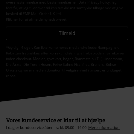
overensstemmelse med bestemmelserne i
Data Privacy Policy
. Jeg
forstår, at jeg til enhver tid kan trække mit samtykke tilbage ved at give
besked til EMP Mail Order UK Ltd.
Klik her
for at afmelde nyhedsbrevet.
Tilmeld
*Gyldig i 4 uger. Kan ikke kombineres med andre koder/kampagner.
Rabatten fratrækkes efter korrekt indløsning af rabatkoden i varekurven
inden checkout. Medier, gavekort, bøger, Rammstein, (Till) Lindemann,
Die Ärzte, Die Toten Hosen, Feine Sahne Fischfilet, Broilers, Böhse
Onkelz og varer med en donation til velgørenhed i prisen, er undtaget
rabat.
Vores kundeservice er klar til at hjælpe
I dag er kundeservice åben fra kl. 09:00 - 14:00.
Mere information