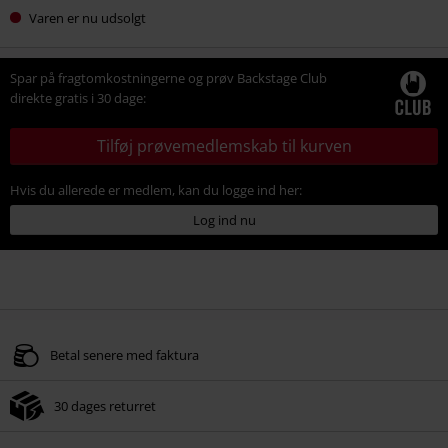
Varen er nu udsolgt
Spar på fragtomkostningerne og prøv Backstage Club
direkte gratis i 30 dage:
Tilføj prøvemedlemskab til kurven
Hvis du allerede er medlem, kan du logge ind her:
Log ind nu
Betal senere med faktura
30 dages returret