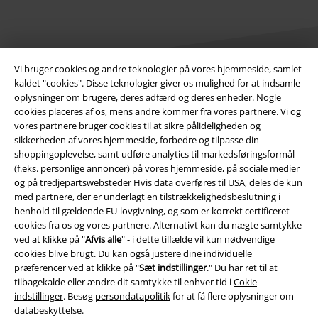
Vi bruger cookies og andre teknologier på vores hjemmeside, samlet
kaldet "cookies". Disse teknologier giver os mulighed for at indsamle
oplysninger om brugere, deres adfærd og deres enheder. Nogle
Juridisk
cookies placeres af os, mens andre kommer fra vores partnere. Vi og
vores partnere bruger cookies til at sikre pålideligheden og
Salgs-, medlems- & leveringsbetingelser
sikkerheden af ​​vores hjemmeside, forbedre og tilpasse din
shoppingoplevelse, samt udføre analytics til markedsføringsformål
Om EMP Danmark
(f.eks. personlige annoncer) på vores hjemmeside, på sociale medier
og på tredjepartswebsteder Hvis data overføres til USA, deles de kun
med partnere, der er underlagt en tilstrækkelighedsbeslutning i
Persondatapolitik
henhold til gældende EU-lovgivning, og som er korrekt certificeret
cookies fra os og vores partnere. Alternativt kan du nægte samtykke
Bortskaffelse af affald og miljøbeskyttelse
ved at klikke på "
Afvis alle
" - i dette tilfælde vil kun nødvendige
cookies blive brugt. Du kan også justere dine individuelle
Overensstemmelseserklæring
præferencer ved at klikke på "
Sæt indstillinger
." Du har ret til at
tilbagekalde eller ændre dit samtykke til enhver tid i
Cokie
Oplysninger om tilgængelighed
indstillinger
. Besøg
persondatapolitik
for at få flere oplysninger om
databeskyttelse.