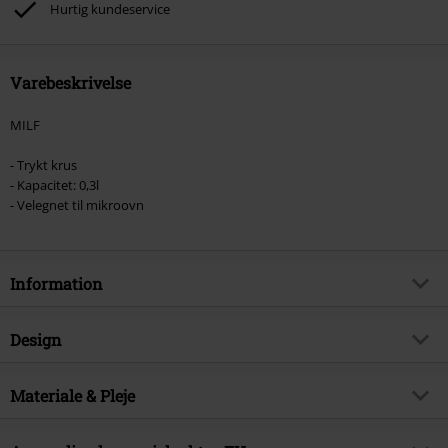
Hurtig kundeservice
Varebeskrivelse
MILF
- Trykt krus
- Kapacitet: 0,3l
- Velegnet til mikroovn
Information
Artikelnr.
582084
Design
Titel
MILF
Produkttype
Kop
Produktemne
Materiale & Pleje
Humor
Farve
hvid-sort
Licens
Officiel Licens
Ydermateriale
Keramik