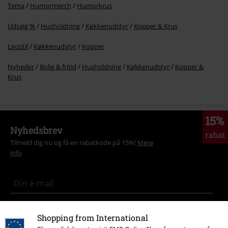
Tema
Humormerch
Humorkrus
Udsalg %
Husholdning
Køkkenudstyr
Kopper & Krus
Livsstil
Køkkenudstyr
Kopper
Nyheder
Bolig & fritid
Husholdning
Køkkenudstyr
Kopper &
Krus
15%
Nyhedsbrev
rabat
Tilmeld dig nu og få en rabatkode på 15%!
Mere
info
Jeg giver hermed samtykke til at modtage EMP Nyhedsbrevet og
Shopping from International
jegaccepterer, at EMP Mail Order UK Ltd må behandle mine
personoplysninger til at sende mig regelmæssige opdateringer om deres