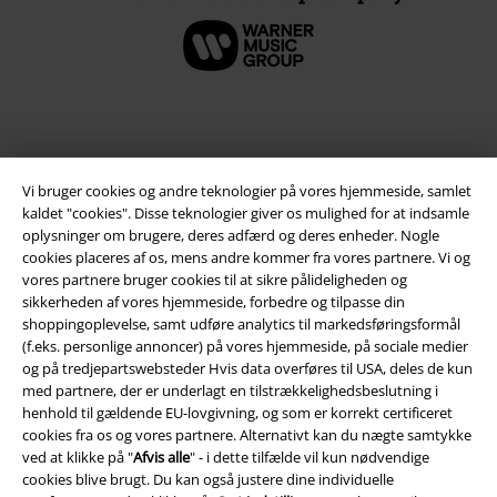
Vi bruger cookies og andre teknologier på vores hjemmeside, samlet
kaldet "cookies". Disse teknologier giver os mulighed for at indsamle
oplysninger om brugere, deres adfærd og deres enheder. Nogle
cookies placeres af os, mens andre kommer fra vores partnere. Vi og
vores partnere bruger cookies til at sikre pålideligheden og
sikkerheden af ​​vores hjemmeside, forbedre og tilpasse din
Juridisk
shoppingoplevelse, samt udføre analytics til markedsføringsformål
(f.eks. personlige annoncer) på vores hjemmeside, på sociale medier
Salgs-, medlems- & leveringsbetingelser
og på tredjepartswebsteder Hvis data overføres til USA, deles de kun
med partnere, der er underlagt en tilstrækkelighedsbeslutning i
Om EMP Danmark
henhold til gældende EU-lovgivning, og som er korrekt certificeret
cookies fra os og vores partnere. Alternativt kan du nægte samtykke
Persondatapolitik
ved at klikke på "
Afvis alle
" - i dette tilfælde vil kun nødvendige
cookies blive brugt. Du kan også justere dine individuelle