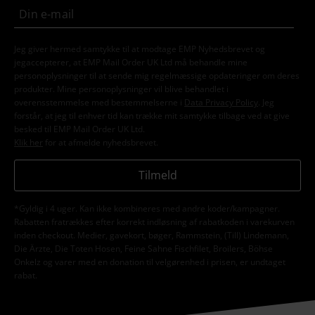
Jeg giver hermed samtykke til at modtage EMP Nyhedsbrevet og
jegaccepterer, at EMP Mail Order UK Ltd må behandle mine
personoplysninger til at sende mig regelmæssige opdateringer om deres
produkter. Mine personoplysninger vil blive behandlet i
overensstemmelse med bestemmelserne i
Data Privacy Policy
. Jeg
forstår, at jeg til enhver tid kan trække mit samtykke tilbage ved at give
besked til EMP Mail Order UK Ltd.
Klik her
for at afmelde nyhedsbrevet.
Tilmeld
*Gyldig i 4 uger. Kan ikke kombineres med andre koder/kampagner.
Rabatten fratrækkes efter korrekt indløsning af rabatkoden i varekurven
inden checkout. Medier, gavekort, bøger, Rammstein, (Till) Lindemann,
Die Ärzte, Die Toten Hosen, Feine Sahne Fischfilet, Broilers, Böhse
Onkelz og varer med en donation til velgørenhed i prisen, er undtaget
rabat.