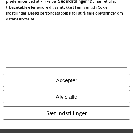
præferencer ved at klikke på "
Sæt indstillinger
." Du har ret til at
Bortskaffelse af affald og miljøbeskyttelse
tilbagekalde eller ændre dit samtykke til enhver tid i
Cokie
indstillinger
. Besøg
persondatapolitik
for at få flere oplysninger om
Overensstemmelseserklæring
databeskyttelse.
Oplysninger om tilgængelighed
Cokie indstillinger
Bekræft annullering
Alle priser er inkl. moms. Oplyst leveringstid er et estimat og ikke
garanteret.
Accepter
© 1986-2026 E.M.P. Merchandising HGmbH
Afvis alle
Sæt indstillinger
EMP Webshops
EMP International