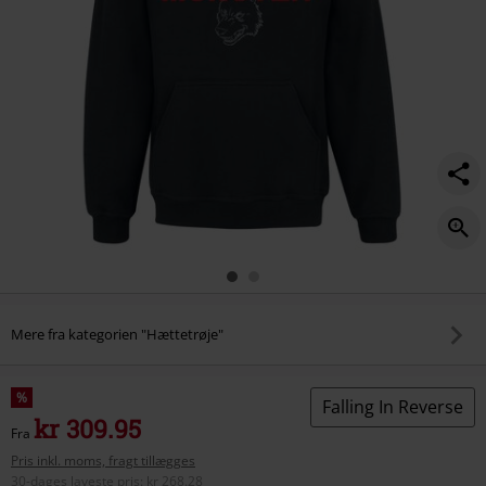
Mere fra kategorien "Hættetrøje"
%
Falling In Reverse
kr 309.95
Fra
Pris inkl. moms, fragt tillægges
30-dages laveste pris
:
kr 268.28