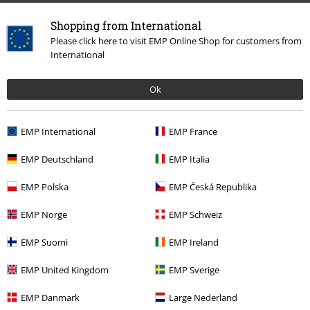
Shopping from International
Please click here to visit EMP Online Shop for customers from
International
Ok
EMP International
EMP France
Senest besøgt
EMP Deutschland
EMP Italia
EMP Polska
EMP Česká Republika
EMP Norge
EMP Schweiz
EMP Suomi
EMP Ireland
EMP United Kingdom
EMP Sverige
%
EMP Danmark
Large Nederland
kr 309.95
Fra