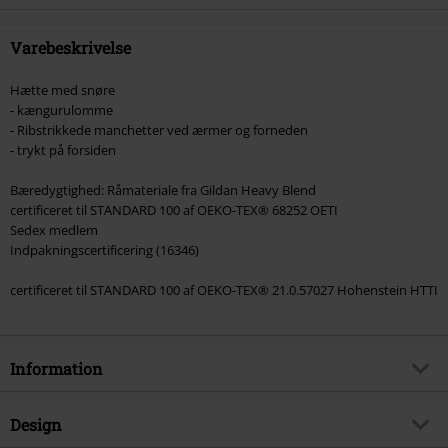
Onkelz, Slagtekyllinger, Die Ärzte, Die Toten Hosen, Metality, værdibeviser
og genstande, der inkluderer et donationsbidrag.
Varebeskrivelse
Hætte med snøre
- kængurulomme
- Ribstrikkede manchetter ved ærmer og forneden
- trykt på forsiden
Bæredygtighed: Råmateriale fra Gildan Heavy Blend
certificeret til STANDARD 100 af OEKO-TEX® 68252 OETI
Sedex medlem
Indpakningscertificering (16346)
certificeret til STANDARD 100 af OEKO-TEX® 21.0.57027 Hohenstein HTTI
Information
Artikelnr.
575525
Design