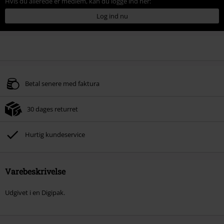
Hvis du allerede er medlem, kan du logge ind her:
Log ind nu
Betal senere med faktura
30 dages returret
Hurtig kundeservice
Varebeskrivelse
Udgivet i en Digipak.