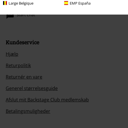
Large Belgique
EMP España
I dag er kundeservice åben fra kl. 09:00 - 16:00.
Mere information
Start chat
Kundeservice
Hjælp
Returpolitik
Returnér en vare
Generel størrelsesguide
Afslut mit Backstage Club medlemskab
Betalingsmuligheder