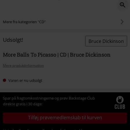
Mere fra kategorien "CD"
Udsolgt!
Bruce Dickinson
More Balls To Picasso | CD | Bruce Dickinson
Mere produktinformation
Varen er nu udsolgt
Spar på fragtomkostningerne og prøv Backstage Club
direkte gratis i 30 dage:
Tilføj prøvemedlemskab til kurven