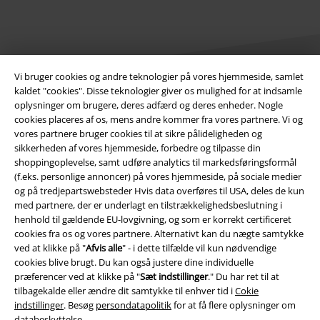
Vi bruger cookies og andre teknologier på vores hjemmeside, samlet
kaldet "cookies". Disse teknologier giver os mulighed for at indsamle
oplysninger om brugere, deres adfærd og deres enheder. Nogle
Juridisk
cookies placeres af os, mens andre kommer fra vores partnere. Vi og
vores partnere bruger cookies til at sikre pålideligheden og
Salgs-, medlems- & leveringsbetingelser
sikkerheden af ​​vores hjemmeside, forbedre og tilpasse din
shoppingoplevelse, samt udføre analytics til markedsføringsformål
Om EMP Danmark
(f.eks. personlige annoncer) på vores hjemmeside, på sociale medier
og på tredjepartswebsteder Hvis data overføres til USA, deles de kun
med partnere, der er underlagt en tilstrækkelighedsbeslutning i
Persondatapolitik
henhold til gældende EU-lovgivning, og som er korrekt certificeret
cookies fra os og vores partnere. Alternativt kan du nægte samtykke
Bortskaffelse af affald og miljøbeskyttelse
ved at klikke på "
Afvis alle
" - i dette tilfælde vil kun nødvendige
cookies blive brugt. Du kan også justere dine individuelle
Overensstemmelseserklæring
præferencer ved at klikke på "
Sæt indstillinger
." Du har ret til at
tilbagekalde eller ændre dit samtykke til enhver tid i
Cokie
Oplysninger om tilgængelighed
indstillinger
. Besøg
persondatapolitik
for at få flere oplysninger om
databeskyttelse.