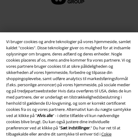
Vi bruger cookies og andre teknologier på vores hjemmeside, samlet
kaldet "cookies". Disse teknologier giver os mulighed for at indsamle
oplysninger om brugere, deres adfærd og deres enheder. Nogle
cookies placeres af os, mens andre kommer fra vores partnere. Vi og
vores partnere bruger cookies til at sikre pålideligheden og
Juridisk
sikkerheden af ​​vores hjemmeside, forbedre og tilpasse din
shoppingoplevelse, samt udføre analytics til markedsføringsformål
Salgs-, medlems- & leveringsbetingelser
(f.eks. personlige annoncer) på vores hjemmeside, på sociale medier
og på tredjepartswebsteder Hvis data overføres til USA, deles de kun
Om EMP Danmark
med partnere, der er underlagt en tilstrækkelighedsbeslutning i
henhold til gældende EU-lovgivning, og som er korrekt certificeret
cookies fra os og vores partnere. Alternativt kan du nægte samtykke
Persondatapolitik
ved at klikke på "
Afvis alle
" - i dette tilfælde vil kun nødvendige
cookies blive brugt. Du kan også justere dine individuelle
Bortskaffelse af affald og miljøbeskyttelse
præferencer ved at klikke på "
Sæt indstillinger
." Du har ret til at
tilbagekalde eller ændre dit samtykke til enhver tid i
Cokie