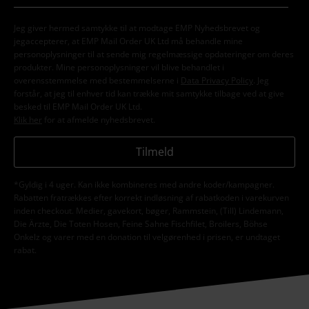
Jeg giver hermed samtykke til at modtage EMP Nyhedsbrevet og
jegaccepterer, at EMP Mail Order UK Ltd må behandle mine
personoplysninger til at sende mig regelmæssige opdateringer om deres
produkter. Mine personoplysninger vil blive behandlet i
overensstemmelse med bestemmelserne i
Data Privacy Policy
. Jeg
forstår, at jeg til enhver tid kan trække mit samtykke tilbage ved at give
besked til EMP Mail Order UK Ltd.
Klik her
for at afmelde nyhedsbrevet.
Tilmeld
*Gyldig i 4 uger. Kan ikke kombineres med andre koder/kampagner.
Rabatten fratrækkes efter korrekt indløsning af rabatkoden i varekurven
inden checkout. Medier, gavekort, bøger, Rammstein, (Till) Lindemann,
Die Ärzte, Die Toten Hosen, Feine Sahne Fischfilet, Broilers, Böhse
Onkelz og varer med en donation til velgørenhed i prisen, er undtaget
rabat.