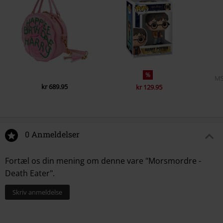
%
M
kr 689.95
kr 129.95
0 Anmeldelser
Fortæl os din mening om denne vare "Morsmordre -
Death Eater".
Skriv anmeldelse