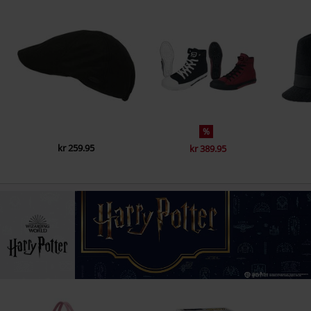
%
kr 259.95
kr 389.95