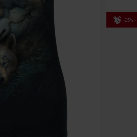
-15% -
Rabatko
Gælder indtil 
Kun online. M
Efter du har i
Kan ikke komb
bøger, medier,
Ärzte, Die Tot
donationsbidr