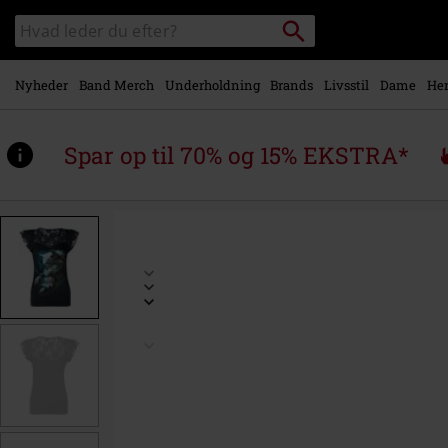
Gå til
Søg
Søg
hovedindhold
sortiment
Nyheder
Band Merch
Underholdning
Brands
Livsstil
Dame
Her
Spar op til 70% og 15% EKSTRA*
https://www.emp-
shop.dk/p/mother%27s-
love/574193.html