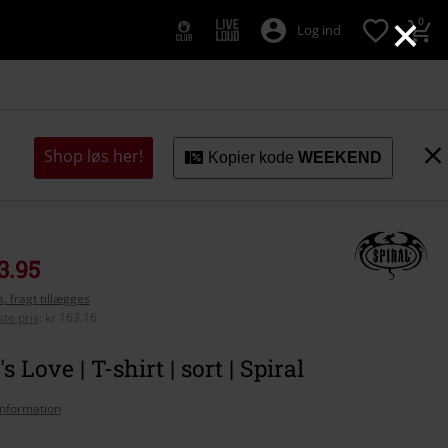
×
0
Log ind
Shop løs her!
Kopier kode
WEEKEND
3.95
, fragt tillægges
te pris
:
kr 163.16
 Love | T-shirt | sort | Spiral
nformation