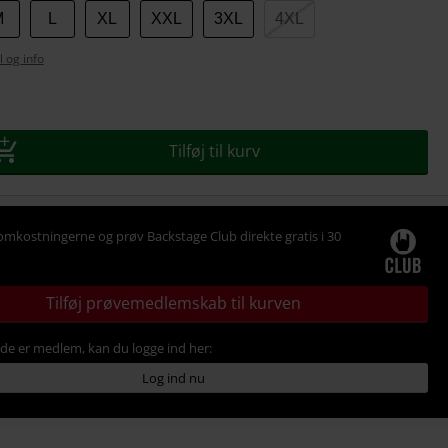
M
L
XL
XXL
3XL
4XL
l og info
se
Tilføj til kurv
omkostningerne og prøv Backstage Club direkte gratis i 30
Tilføj prøvemedlemskab til kurven
ede er medlem, kan du logge ind her:
Log ind nu