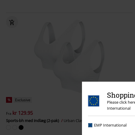
Shopping
%
Exclusive
Please click he
International
kr 129.95
Fra
Sports-bh med indlæg (2-pak)
Urban Classics
Undertøj
EMP International