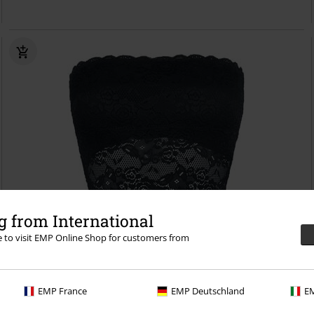
 from International
56% RABAT
Exclusive
re to visit EMP Online Shop for customers from
MSRP
kr 299.95
kr 129.95
Whispers In The Dark
Black Premium by EMP
Bandeau
EMP France
EMP Deutschland
EM