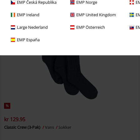
EMP Česká Republika
EMP Norge
EM
EMP Ireland
EMP United Kingdom
EM
Large Nederland
EMP Österreich
EM
EMP España
%
kr 129.95
Classic Crew (3-Pak)
Vans
Sokker