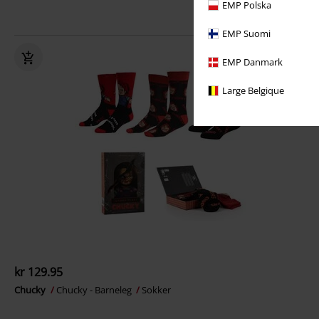
EMP Polska
EMP Suomi
EMP Danmark
Large Belgique
kr 129.95
Chucky
Chucky - Barneleg
Sokker