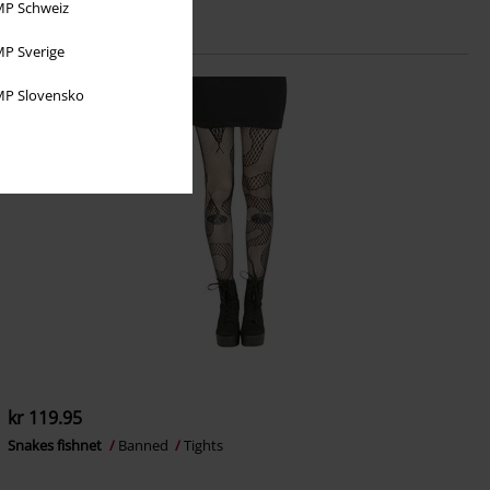
P Schweiz
P Sverige
P Slovensko
kr 119.95
Snakes fishnet
Banned
Tights