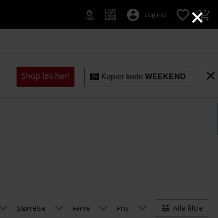
×
0
Log ind
Shop løs her!
Kopier kode
WEEKEND
Størrelse
Farve
Pris
Alle filtre