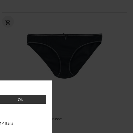
%
Exclusive
Ok
kr 129.95
Fallen Angel
Vive Maria
Trusse
P Italia