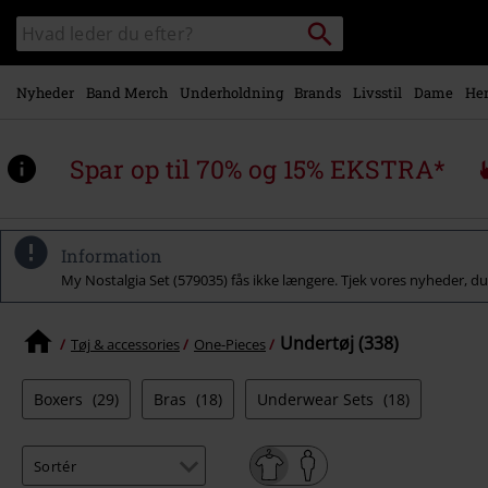
Gå til
Søg
Søg
hovedindhold
sortiment
Nyheder
Band Merch
Underholdning
Brands
Livsstil
Dame
Her
Spar op til 70% og 15% EKSTRA*
Information
My Nostalgia Set (579035) fås ikke længere. Tjek vores nyheder, d
Undertøj (338)
Tøj & accessories
One-Pieces
Boxers
(29)
Bras
(18)
Underwear Sets
(18)