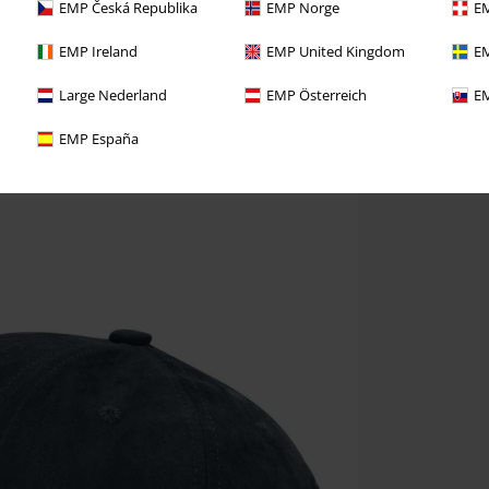
EMP Česká Republika
EMP Norge
EM
EMP Ireland
EMP United Kingdom
EM
Large Nederland
EMP Österreich
EM
EMP España