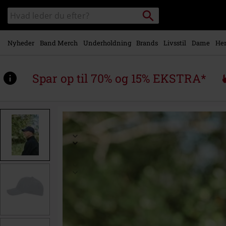
Gå til
Søg
Søg
hovedindhold
sortiment
Nyheder
Band Merch
Underholdning
Brands
Livsstil
Dame
Her
Spar op til 70% og 15% EKSTRA*
https://www.emp-
shop.dk/p/nassau-
hat/586132St.html