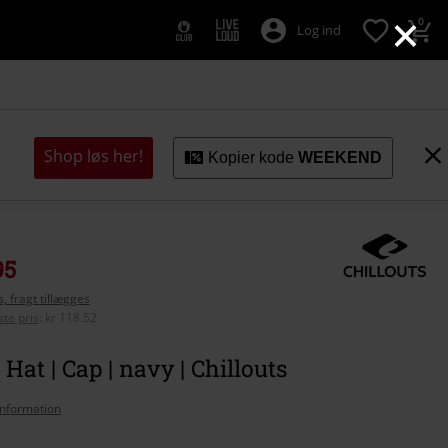
×
0
Log ind
Shop løs her!
Kopier kode
WEEKEND
95
, fragt tillægges
te pris
:
kr 118.52
Hat | Cap | navy | Chillouts
nformation