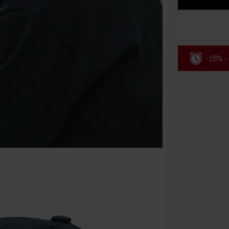
-15% -
Rabatko
Gælder indtil 
Kun online. M
Efter du har i
Kan ikke komb
bøger, medier,
Ärzte, Die Tot
donationsbidr