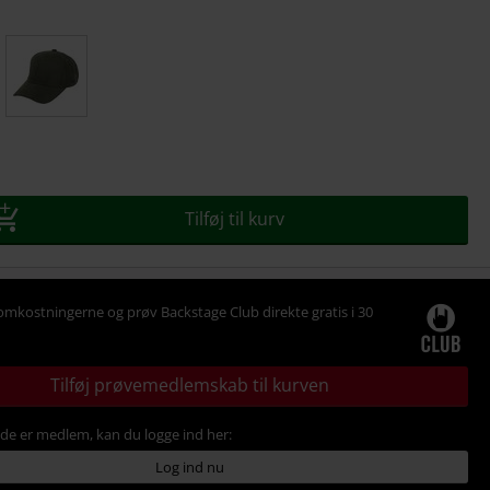
se
Tilføj til kurv
omkostningerne og prøv Backstage Club direkte gratis i 30
Tilføj prøvemedlemskab til kurven
ede er medlem, kan du logge ind her:
Log ind nu