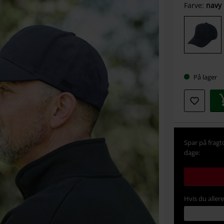
Vælg
Farve:
navy
din
størrel
På lager
Spar på fragt
dage:
Hvis du aller