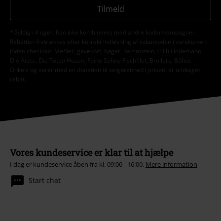
Tilmeld
*Gyldig i 4 uger. Kan ikke kombineres med andre koder/kampagner.
Rabatten fratrækkes efter korrekt indløsning af rabatkoden i varekurven
inden checkout. Medier, gavekort, bøger, Rammstein, (Till) Lindemann,
Die Ärzte, Die Toten Hosen, Feine Sahne Fischfilet, Broilers, Böhse
Onkelz og varer med en donation til velgørenhed i prisen, er undtaget
rabat.
Vores kundeservice er klar til at hjælpe
I dag er kundeservice åben fra kl. 09:00 - 16:00.
Mere information
Start chat