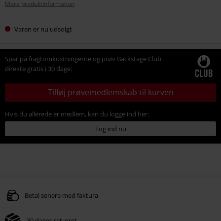
Mere produktinformation
Varen er nu udsolgt
Spar på fragtomkostningerne og prøv Backstage Club
direkte gratis i 30 dage:
Tilføj prøvemedlemskab til kurven
Hvis du allerede er medlem, kan du logge ind her:
Log ind nu
Betal senere med faktura
30 dages returret