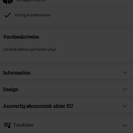
Hurtig kundeservice
Varebeskrivelse
Limited edition på farvet vinyl
Information
Artikelnr.
566241
Design
Titel
Neptunian
Produkttype
LP
Musikgenre
Ansvarlig økonomisk aktør EU
Black Metal
Medier - Format 1-3
2-LP
Produktemne
Bands
Virgin Music Group BV
's-Gravelandseweg 80
Band
Winterhorde
Trackliste
1217 EW Hilversum