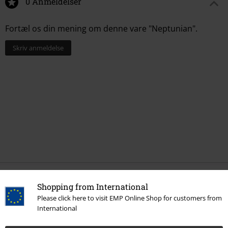
0 Anmeldelser
Fortæl os din mening om denne vare "Neptunian".
Skriv anmeldelse
More categories. More options.
Shopping from International
Please click here to visit EMP Online Shop for customers from
Udsalg %
Medier
Vinyl
International
Band Merch
Genre
Black Metal