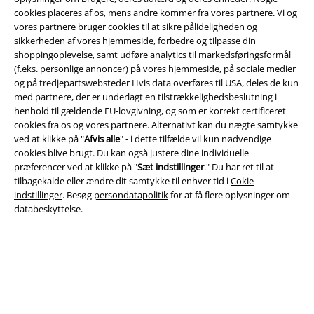
cookies placeres af os, mens andre kommer fra vores partnere. Vi og
Juridisk
vores partnere bruger cookies til at sikre pålideligheden og
sikkerheden af ​​vores hjemmeside, forbedre og tilpasse din
Salgs-, medlems- & leveringsbetingelser
shoppingoplevelse, samt udføre analytics til markedsføringsformål
(f.eks. personlige annoncer) på vores hjemmeside, på sociale medier
Om EMP Danmark
og på tredjepartswebsteder Hvis data overføres til USA, deles de kun
med partnere, der er underlagt en tilstrækkelighedsbeslutning i
Persondatapolitik
henhold til gældende EU-lovgivning, og som er korrekt certificeret
cookies fra os og vores partnere. Alternativt kan du nægte samtykke
ved at klikke på "
Afvis alle
" - i dette tilfælde vil kun nødvendige
Bortskaffelse af affald og miljøbeskyttelse
cookies blive brugt. Du kan også justere dine individuelle
præferencer ved at klikke på "
Sæt indstillinger
." Du har ret til at
Overensstemmelseserklæring
tilbagekalde eller ændre dit samtykke til enhver tid i
Cokie
indstillinger
. Besøg
persondatapolitik
for at få flere oplysninger om
Oplysninger om tilgængelighed
databeskyttelse.
Cokie indstillinger
Bekræft annullering
Alle priser er inkl. moms. Oplyst leveringstid er et estimat og ikke
garanteret.