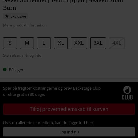
Burn
Exclusive
Mere produktinformation
Vælg
S
M
L
XL
XXL
3XL
4XL
din
Størrelser, mål og info
størrelse
På lager
Spar på fragtomkostningerne og prøv Backstage Club
direkte gratis i 30 dage:
Tilføj prøvemedlemskab til kurven
Hvis du allerede er medlem, kan du logge ind her:
Log ind nu