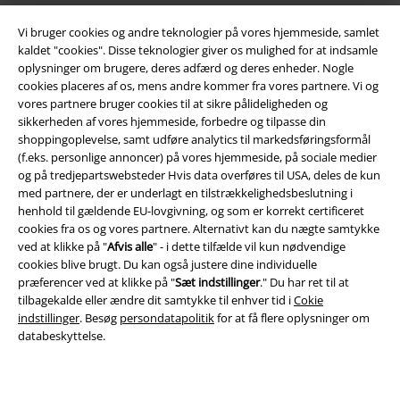
Vi bruger cookies og andre teknologier på vores hjemmeside, samlet
kaldet "cookies". Disse teknologier giver os mulighed for at indsamle
oplysninger om brugere, deres adfærd og deres enheder. Nogle
cookies placeres af os, mens andre kommer fra vores partnere. Vi og
vores partnere bruger cookies til at sikre pålideligheden og
sikkerheden af ​​vores hjemmeside, forbedre og tilpasse din
Juridisk
shoppingoplevelse, samt udføre analytics til markedsføringsformål
(f.eks. personlige annoncer) på vores hjemmeside, på sociale medier
Salgs-, medlems- & leveringsbetingelser
og på tredjepartswebsteder Hvis data overføres til USA, deles de kun
med partnere, der er underlagt en tilstrækkelighedsbeslutning i
Om EMP Danmark
henhold til gældende EU-lovgivning, og som er korrekt certificeret
cookies fra os og vores partnere. Alternativt kan du nægte samtykke
ved at klikke på "
Persondatapolitik
Afvis alle
" - i dette tilfælde vil kun nødvendige
cookies blive brugt. Du kan også justere dine individuelle
præferencer ved at klikke på "
Sæt indstillinger
." Du har ret til at
Bortskaffelse af affald og miljøbeskyttelse
tilbagekalde eller ændre dit samtykke til enhver tid i
Cokie
indstillinger
. Besøg
persondatapolitik
for at få flere oplysninger om
Overensstemmelseserklæring
databeskyttelse.
Oplysninger om tilgængelighed