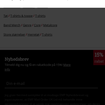
Band Merch
Clothing
T-Shirts
Tøj
T-shirts & toppe
T-shirts
Band Merch
Genre
Core
Metalcore
Store størrelser
Herretøj
T-shirts
15%
Nyhedsbrev
rabat
Tilmeld dig nu og få en rabatkode på 15%!
Mere
info
Jeg giver hermed samtykke til at modtage EMP Nyhedsbrevet og
jegaccepterer, at EMP Mail Order UK Ltd må behandle mine
personoplysninger til at sende mig regelmæssige opdateringer om deres