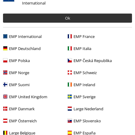
International
Ok
Senest besøgt
EMP International
EMP France
EMP Deutschland
EMP Italia
EMP Polska
EMP Česká Republika
EMP Norge
EMP Schweiz
EMP Suomi
EMP Ireland
EMP United Kingdom
EMP Sverige
kr 219.95
Fra
EMP Danmark
Large Nederland
EMP Österreich
EMP Slovensko
More categories. More options.
Nyheder
Tøj
T-shirts & toppe
T-shirts
Large Belgique
EMP España