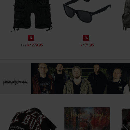
%
%
kr 279.95
kr 71.95
Fra