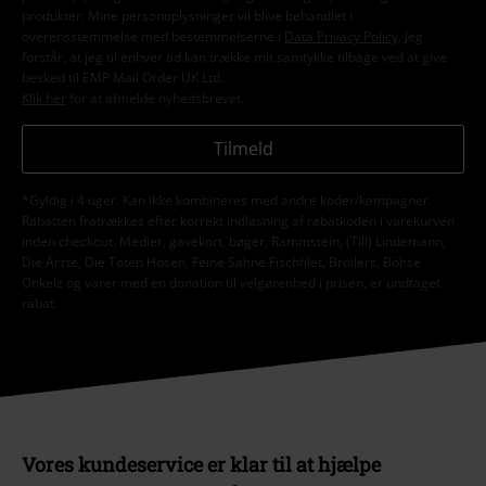
produkter. Mine personoplysninger vil blive behandlet i
overensstemmelse med bestemmelserne i
Data Privacy Policy
. Jeg
forstår, at jeg til enhver tid kan trække mit samtykke tilbage ved at give
besked til EMP Mail Order UK Ltd.
Klik her
for at afmelde nyhedsbrevet.
Tilmeld
*Gyldig i 4 uger. Kan ikke kombineres med andre koder/kampagner.
Rabatten fratrækkes efter korrekt indløsning af rabatkoden i varekurven
inden checkout. Medier, gavekort, bøger, Rammstein, (Till) Lindemann,
Die Ärzte, Die Toten Hosen, Feine Sahne Fischfilet, Broilers, Böhse
Onkelz og varer med en donation til velgørenhed i prisen, er undtaget
rabat.
Vores kundeservice er klar til at hjælpe