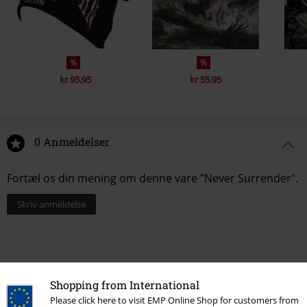
%
%
kr 95.95
kr 55.95
0 Anmeldelser
Fortæl os din mening om denne vare "Never Surrender".
Skriv anmeldelse
Shopping from International
Please click here to visit EMP Online Shop for customers from