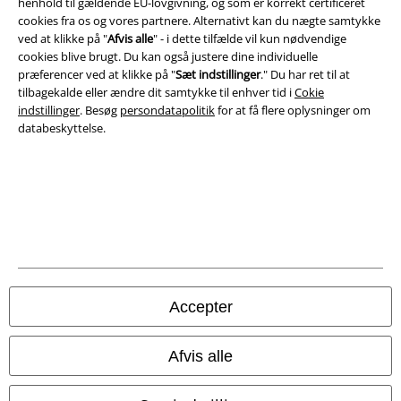
henhold til gældende EU-lovgivning, og som er korrekt certificeret
cookies fra os og vores partnere. Alternativt kan du nægte samtykke
Salgs-, medlems- & leveringsbetingelser
ved at klikke på "
Afvis alle
" - i dette tilfælde vil kun nødvendige
cookies blive brugt. Du kan også justere dine individuelle
Om EMP Danmark
præferencer ved at klikke på "
Sæt indstillinger
." Du har ret til at
tilbagekalde eller ændre dit samtykke til enhver tid i
Cokie
Persondatapolitik
indstillinger
. Besøg
persondatapolitik
for at få flere oplysninger om
databeskyttelse.
Bortskaffelse af affald og miljøbeskyttelse
Overensstemmelseserklæring
Oplysninger om tilgængelighed
Cokie indstillinger
Bekræft annullering
Accepter
Alle priser er inkl. moms. Oplyst leveringstid er et estimat og ikke
Afvis alle
garanteret.
© 1986-2026 E.M.P. Merchandising HGmbH