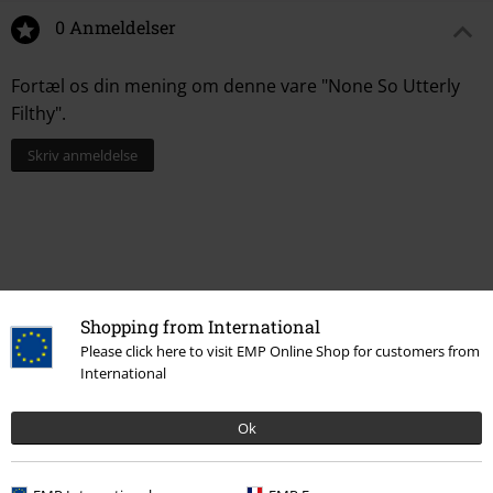
0 Anmeldelser
Fortæl os din mening om denne vare "None So Utterly
Filthy".
Skriv anmeldelse
Shopping from International
Please click here to visit EMP Online Shop for customers from
International
Senest besøgt
Ok