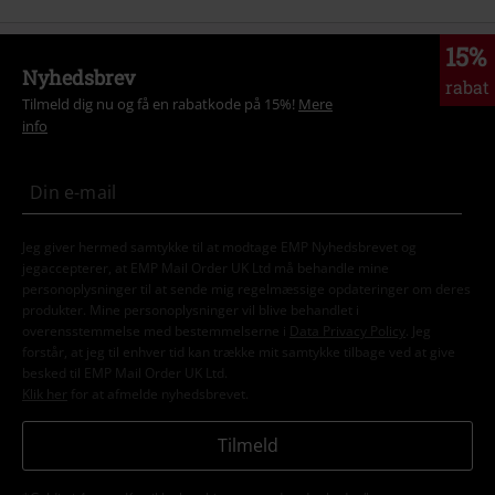
15%
Nyhedsbrev
rabat
Tilmeld dig nu og få en rabatkode på 15%!
Mere
info
Jeg giver hermed samtykke til at modtage EMP Nyhedsbrevet og
jegaccepterer, at EMP Mail Order UK Ltd må behandle mine
personoplysninger til at sende mig regelmæssige opdateringer om deres
produkter. Mine personoplysninger vil blive behandlet i
overensstemmelse med bestemmelserne i
Data Privacy Policy
. Jeg
forstår, at jeg til enhver tid kan trække mit samtykke tilbage ved at give
besked til EMP Mail Order UK Ltd.
Klik her
for at afmelde nyhedsbrevet.
Tilmeld