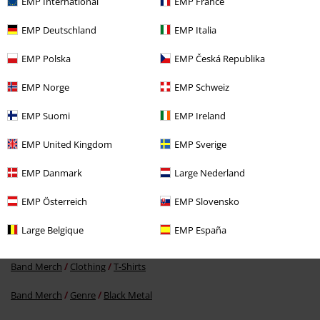
EMP International
EMP France
EMP Deutschland
EMP Italia
EMP Polska
EMP Česká Republika
EMP Norge
EMP Schweiz
kr 199.95
EMP Suomi
EMP Ireland
EMP United Kingdom
EMP Sverige
More categories. More options.
EMP Danmark
Large Nederland
Tøj & accessories
Overdele
T-shirts
EMP Österreich
EMP Slovensko
Tøj
T-shirts & toppe
T-shirts
Large Belgique
EMP España
Tema
Sort tøj
Sorte t-shirts
Band Merch
Clothing
T-Shirts
Band Merch
Genre
Black Metal