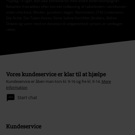
*Gyldig i 4 uger. Kan ikke kombineres med andre koder/kampagner.
Rabatten fratrækkes efter korrekt indløsning af rabatkoden i varekurven
inden checkout. Medier, gavekort, bøger, Rammstein, (Till) Lindemann,
Die Ärzte, Die Toten Hosen, Feine Sahne Fischfilet, Broilers, Böhse
Onkelz og varer med en donation til velgørenhed i prisen, er undtaget
rabat.
Vores kundeservice er klar til at hjælpe
Kundeservice er åben man-tors kl. 9-16 og fre kl. 9-14.
Mere
information
Start chat
Kundeservice