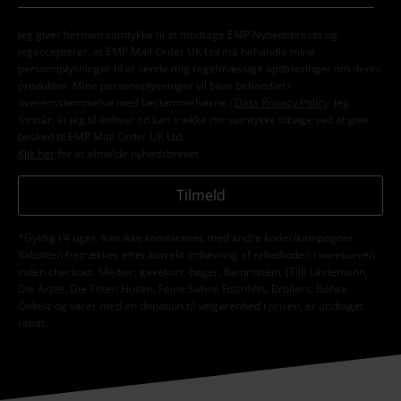
Jeg giver hermed samtykke til at modtage EMP Nyhedsbrevet og
jegaccepterer, at EMP Mail Order UK Ltd må behandle mine
personoplysninger til at sende mig regelmæssige opdateringer om deres
produkter. Mine personoplysninger vil blive behandlet i
overensstemmelse med bestemmelserne i
Data Privacy Policy
. Jeg
forstår, at jeg til enhver tid kan trække mit samtykke tilbage ved at give
besked til EMP Mail Order UK Ltd.
Klik her
for at afmelde nyhedsbrevet.
Tilmeld
*Gyldig i 4 uger. Kan ikke kombineres med andre koder/kampagner.
Rabatten fratrækkes efter korrekt indløsning af rabatkoden i varekurven
inden checkout. Medier, gavekort, bøger, Rammstein, (Till) Lindemann,
Die Ärzte, Die Toten Hosen, Feine Sahne Fischfilet, Broilers, Böhse
Onkelz og varer med en donation til velgørenhed i prisen, er undtaget
rabat.