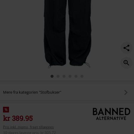
Mere fra kategorien "Stofbukser"
%
kr 389.95
Pris inkl. moms, fragt tillægges
30-dages laveste pris
:
kr 305.72