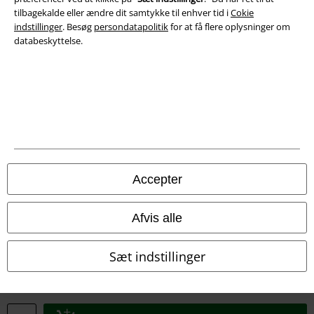
tilbagekalde eller ændre dit samtykke til enhver tid i
Cokie
Overensstemmelseserklæring
indstillinger
. Besøg
persondatapolitik
for at få flere oplysninger om
databeskyttelse.
Oplysninger om tilgængelighed
Cokie indstillinger
Bekræft annullering
Alle priser er inkl. moms. Oplyst leveringstid er et estimat og ikke
garanteret.
© 1986-2026 E.M.P. Merchandising HGmbH
Accepter
Afvis alle
EMP Webshops
Sæt indstillinger
EMP International
EMP France