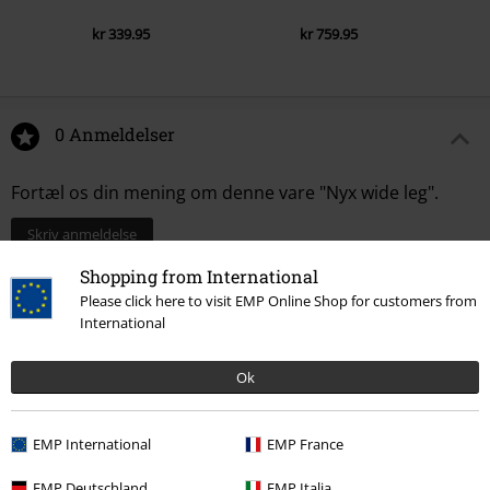
kr 339.95
kr 759.95
0 Anmeldelser
Fortæl os din mening om denne vare "Nyx wide leg".
Skriv anmeldelse
Shopping from International
Please click here to visit EMP Online Shop for customers from
International
Ok
EMP International
EMP France
EMP Deutschland
EMP Italia