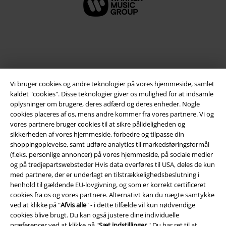
Vi bruger cookies og andre teknologier på vores hjemmeside, samlet
kaldet "cookies". Disse teknologier giver os mulighed for at indsamle
oplysninger om brugere, deres adfærd og deres enheder. Nogle
cookies placeres af os, mens andre kommer fra vores partnere. Vi og
vores partnere bruger cookies til at sikre pålideligheden og
Juridisk
sikkerheden af ​​vores hjemmeside, forbedre og tilpasse din
shoppingoplevelse, samt udføre analytics til markedsføringsformål
Salgs-, medlems- & leveringsbetingelser
(f.eks. personlige annoncer) på vores hjemmeside, på sociale medier
og på tredjepartswebsteder Hvis data overføres til USA, deles de kun
Om EMP Danmark
med partnere, der er underlagt en tilstrækkelighedsbeslutning i
henhold til gældende EU-lovgivning, og som er korrekt certificeret
Persondatapolitik
cookies fra os og vores partnere. Alternativt kan du nægte samtykke
ved at klikke på "
Afvis alle
" - i dette tilfælde vil kun nødvendige
Bortskaffelse af affald og miljøbeskyttelse
cookies blive brugt. Du kan også justere dine individuelle
præferencer ved at klikke på "
Sæt indstillinger
." Du har ret til at