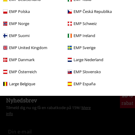
More categories. More options.
EMP Polska
EMP Česká Republika
Tema
Basics
Copy of Tøj
Buksers
EMP Norge
EMP Schweiz
Tema
Basics
Basics damer
EMP Suomi
EMP Ireland
Tema
Streetwear
Tøj
Bukser
EMP United Kingdom
EMP Sverige
Tema
Streetwear
Streetwear damer
EMP Danmark
Large Nederland
Udsalg %
Tøj
Bukser & Shorts
Stofbukser
EMP Österreich
EMP Slovensko
Large Belgique
EMP España
15%
Nyhedsbrev
rabat
Tilmeld dig nu og få en rabatkode på 15%!
Mere
info