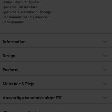
- knaplukke foran lynlåsen
- justerbar, elastisk talje
- justerbare, elastiske fodåbninger
- sidelommer med trykknapper
- 2 baglommer
Information
Artikelnr.
551000
Design
Titel
Nyx wide leg
Produkttype
Stofbukser
Brand
Pasform
Banned Alternative
Mønster
Plain
Produktemne
Basics, Casual, Rockwear,
Pasform, bukser
Loose Fit
Streetwear
Tryk
Materiale & Pleje
nej
Ben
Brede
Udgivelsesdato
15-08-2023
Lukke
Lynlås, Snøre, Trykknap
Ydermateriale
100% Bomuld
Længde
Ansvarlig økonomisk aktør EU
Lang
Køn
Damer
Farve
sort
Vedligeholdelse
Maskinvask
Syal Sp. zo.o. SYAL