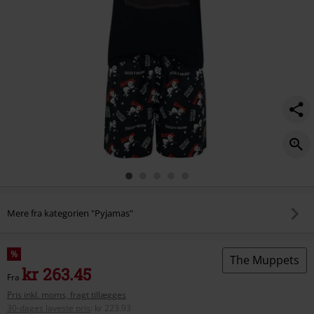
Mere fra kategorien "Pyjamas"
%
The Muppets
kr 263.45
Fra
Pris inkl. moms, fragt tillægges
30-dages laveste pris
:
kr 223.93