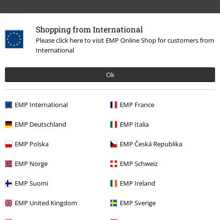
Shopping from International
Please click here to visit EMP Online Shop for customers from
International
Senest besøgt
Ok
EMP International
EMP France
EMP Deutschland
EMP Italia
EMP Polska
EMP Česká Republika
%
EMP Norge
EMP Schweiz
kr 263.45
Fra
EMP Suomi
EMP Ireland
EMP United Kingdom
EMP Sverige
More categories. More options.