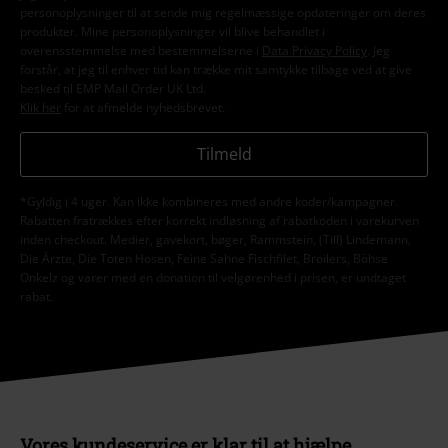
personoplysninger til at sende mig regelmæssige opdateringer om deres
produkter. Mine personoplysninger vil blive behandlet i
overensstemmelse med bestemmelserne i
Data Privacy Policy
. Jeg
forstår, at jeg til enhver tid kan trække mit samtykke tilbage ved at give
besked til EMP Mail Order UK Ltd.
Klik her
for at afmelde nyhedsbrevet.
Tilmeld
*Gyldig i 4 uger. Kan ikke kombineres med andre koder/kampagner.
Rabatten fratrækkes efter korrekt indløsning af rabatkoden i varekurven
inden checkout. Medier, gavekort, bøger, Rammstein, (Till) Lindemann,
Die Ärzte, Die Toten Hosen, Feine Sahne Fischfilet, Broilers, Böhse
Onkelz og varer med en donation til velgørenhed i prisen, er undtaget
rabat.
Vores kundeservice er klar til at hjælpe