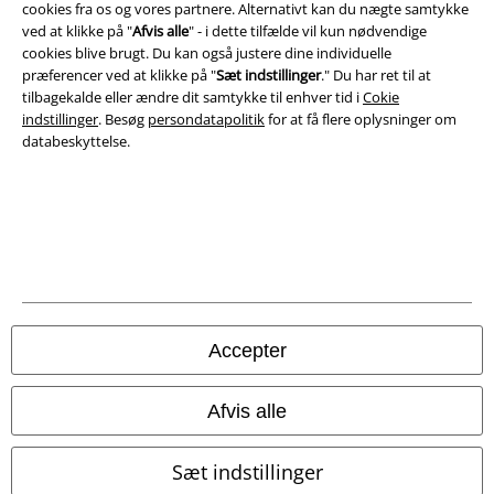
cookies fra os og vores partnere. Alternativt kan du nægte samtykke
ved at klikke på "
Afvis alle
" - i dette tilfælde vil kun nødvendige
cookies blive brugt. Du kan også justere dine individuelle
præferencer ved at klikke på "
Sæt indstillinger
." Du har ret til at
tilbagekalde eller ændre dit samtykke til enhver tid i
Cokie
indstillinger
. Besøg
persondatapolitik
for at få flere oplysninger om
databeskyttelse.
Juridisk
Salgs-, medlems- & leveringsbetingelser
Om EMP Danmark
Persondatapolitik
Accepter
Bortskaffelse af affald og miljøbeskyttelse
Afvis alle
Overensstemmelseserklæring
Sæt indstillinger
Oplysninger om tilgængelighed