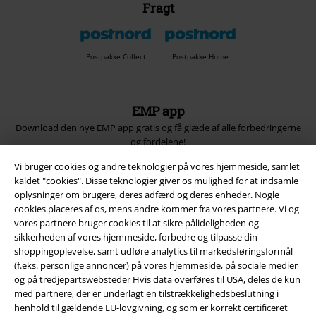
Fragt
Postpakke Collect
Postpakke Home
EMP app
Download den nye EMP app gratis og få glæde af alle forbedringerne
og fordelene!
Vi bruger cookies og andre teknologier på vores hjemmeside, samlet
kaldet "cookies". Disse teknologier giver os mulighed for at indsamle
oplysninger om brugere, deres adfærd og deres enheder. Nogle
cookies placeres af os, mens andre kommer fra vores partnere. Vi og
vores partnere bruger cookies til at sikre pålideligheden og
A Warner Music Group Company
sikkerheden af ​​vores hjemmeside, forbedre og tilpasse din
shoppingoplevelse, samt udføre analytics til markedsføringsformål
(f.eks. personlige annoncer) på vores hjemmeside, på sociale medier
og på tredjepartswebsteder Hvis data overføres til USA, deles de kun
med partnere, der er underlagt en tilstrækkelighedsbeslutning i
henhold til gældende EU-lovgivning, og som er korrekt certificeret