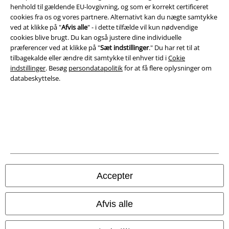
Juridisk
henhold til gældende EU-lovgivning, og som er korrekt certificeret
cookies fra os og vores partnere. Alternativt kan du nægte samtykke
Salgs-, medlems- & leveringsbetingelser
ved at klikke på "
Afvis alle
" - i dette tilfælde vil kun nødvendige
cookies blive brugt. Du kan også justere dine individuelle
Om EMP Danmark
præferencer ved at klikke på "
Sæt indstillinger
." Du har ret til at
tilbagekalde eller ændre dit samtykke til enhver tid i
Cokie
Persondatapolitik
indstillinger
. Besøg
persondatapolitik
for at få flere oplysninger om
databeskyttelse.
Bortskaffelse af affald og miljøbeskyttelse
Overensstemmelseserklæring
Oplysninger om tilgængelighed
Cokie indstillinger
Accepter
Bekræft annullering
Afvis alle
Alle priser er inkl. moms. Oplyst leveringstid er et estimat og ikke
garanteret.
© 1986-2026 E.M.P. Merchandising HGmbH