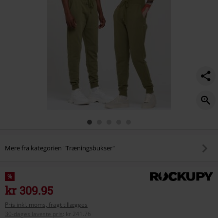
joggingbukser/586129.html
Mere fra kategorien "Træningsbukser"
%
kr 309.95
Pris inkl. moms, fragt tillægges
30-dages laveste pris
:
kr 241.76