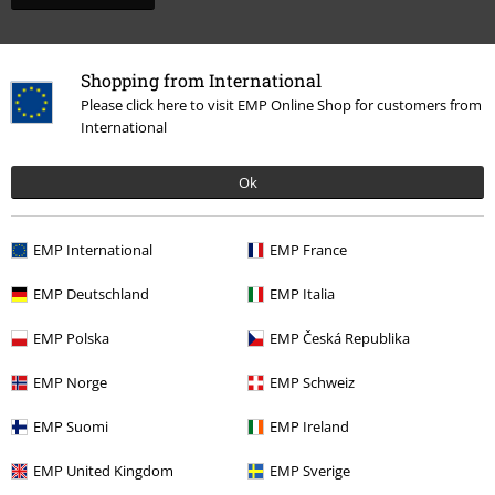
Shopping from International
Please click here to visit EMP Online Shop for customers from
International
Ok
EMP International
EMP France
More categories. More options.
EMP Deutschland
EMP Italia
Dame
Tøj
Bukser
Joggingbukser
EMP Polska
EMP Česká Republika
Tøj
Bukser
Lange bukser
EMP Norge
EMP Schweiz
Tema
Streetwear
Streetwear herrer
EMP Suomi
EMP Ireland
Tema
Basics
Basics herrer
EMP United Kingdom
EMP Sverige
Tøj
Bukser
Joggingbukser