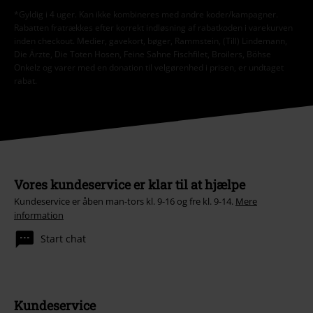
*Gyldig i 4 uger. Kan ikke kombineres med andre koder/kampagner.
Rabatten fratrækkes efter korrekt indløsning af rabatkoden i varekurven
inden checkout. Medier, gavekort, bøger, Rammstein, (Till) Lindemann,
Die Ärzte, Die Toten Hosen, Feine Sahne Fischfilet, Broilers, Böhse
Onkelz og varer med en donation til velgørenhed i prisen, er undtaget
rabat.
Vores kundeservice er klar til at hjælpe
Kundeservice er åben man-tors kl. 9-16 og fre kl. 9-14.
Mere
information
Start chat
Kundeservice